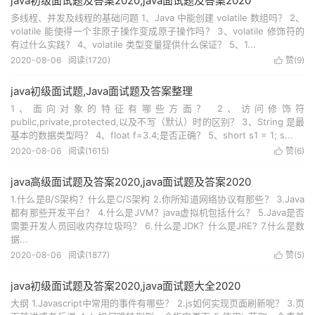
java初级面试题及答案2020,java面试题及答案2020
多线程、并发及线程的基础问题 1、Java 中能创建 volatile 数组吗？ 2、
volatile 能使得一个非原子操作变成原子操作吗？ 3、volatile 修饰符的
有过什么实践？ 4、volatile 类型变量提供什么保证？ 5、1...
2020-08-06
阅读(
1720
)
赞(
9
)

java初级面试题,Java面试题及答案整理
1、面向对象的特征有哪些方面？ 2、访问修饰符
public,private,protected,以及不写（默认）时的区别？ 3、String 是最
基本的数据类型吗？ 4、float f=3.4;是否正确？ 5、short s1 = 1; s...
2020-08-06
阅读(
1615
)
赞(
6
)

java高级面试题及答案2020,java面试题及答案2020
1.什么是B/S架构？什么是C/S架构 2.你所知道网络协议有那些？ 3.Java
都有那些开发平台？ 4.什么是JVM？java虚拟机包括什么？ 5.Java是否
需要开发人员回收内存垃圾吗？ 6.什么是JDK？什么是JRE? 7.什么是数
据...
2020-08-06
阅读(
1877
)
赞(
5
)

java初级面试题及答案2020,java面试题大全2020
大纲 1.Javascript中常用的事件有哪些？ 2.js如何实现页面刷新呢？ 3.页