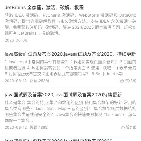
JetBrains 全家桶，激活、破解、教程
获取 IDEA 激活码、PyCharm 激活码、WebStorm 激活码和 DataGrip
激活码，提供详细破解教程与永久激活方法。支持 IDEA 永久激活与破
解，免费获取注册码与激活码，解决 2024/2025 版本激活问题，轻松实
现所有 JetBrains 工具的激活。
2026-06-06
java高级面试题及答案2020,java面试题及答案2020，持续更新
1.Javascript中常用的事件有哪些？ 2.js如何实现页面刷新呢？ 3.页面前
进或者后退 4.Js如何跳转到到一个指定页面 5.使用js获取一个表单元素
6.如何阻止表单提交 7.正则表达式有那些符号？ 8.Sql中delete与t...
2020-08-12
阅读(
2538
)
赞(
38
)

java面试题及答案2020,java面试题及答案2020持续更新
什么是集合 集合的特点 集合和数组的区别 使用集合框架的好处 常用的
集合类有哪些？ List，Set，Map三者的区别？ 集合框架底层数据结构
哪些集合类是线程安全的？ Java集合的快速失败机制 “fail-fast”？ 怎么
确保一个集合...
2020-08-12
阅读(
1895
)
赞(
18
)
