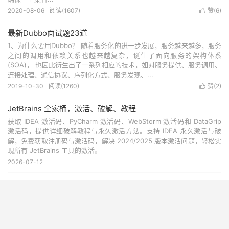
2020-08-06
阅读(
1607
)
赞(
6
)

最新Dubbo面试题23道
1、为什么要用Dubbo？ 随着服务化的进一步发展，服务越来越多，服务
之间的调用和依赖关系也越来越复杂，诞生了面向服务的架构体系
(SOA)， 也因此衍生出了一系列相应的技术，如对服务提供、服务调用、
连接处理、通信协议、序列化方式、服务发现、...
2019-10-30
阅读(
1260
)
赞(
2
)

JetBrains 全家桶，激活、破解、教程
获取 IDEA 激活码、PyCharm 激活码、WebStorm 激活码和 DataGrip
激活码，提供详细破解教程与永久激活方法。支持 IDEA 永久激活与破
解，免费获取注册码与激活码，解决 2024/2025 版本激活问题，轻松实
现所有 JetBrains 工具的激活。
2026-07-12
Java多线程面试题15道
在任何Java面试当中多线程和并发方面的问题都是必不可少的一部分。如
果你想获得更多职位，那么你应该准备很多关于多线程的问题。 他们会
问面试者很多令人混淆的Java线程问题。面试官只是想确信面试者有足够
的Java线程与并发方面的知识，因为候选...