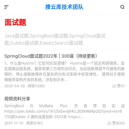
搜云库技术团队


面试题
Java面试题,SpringBoot面试题,SpringCloud面试
题,Dubbo面试题,ElasticSearch面试题
SpringCloud面试题2022年 | 300道（持续更新）
1、什么是Hystrix？它如何实现容错？ Hystrix是一个延迟和容错库，旨
在隔离远程系统，服务和第三方库的访问点，当出现故障是不可避免的故
障时，停止级联故障并在复杂的分布式系统中实现弹性。 通常对于使用
微服务架构开发的系统，涉及到许多...
2022-04-29
阅读(
1295
)
赞(
1
)

视频资料分享
SpringBoot与MyBatis Plus 外卖项目实战
https://pan.baidu.com/s/1A1ZbQwdj84U_8DIXWdXpQQ?pwd=ktn8
170讲Dubbo 3 源码深度剖析 2022年 https:/...
2021-11-10
阅读(
5181
)
赞(
633
)
