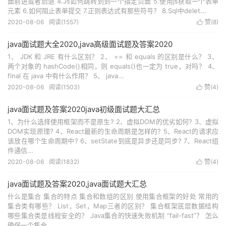
面前进或者后退 4.Js如何跳转到到一个指定页面 5.使用js获取一个表单
元素 6.如何阻止表单提交 7.正则表达式有那些符号？ 8.Sql中delet...
2020-08-06
阅读(
1557
)
赞(
8
)

java面试题大全2020,java高级面试题及答案2020
1、 JDK 和 JRE 有什么区别？ 2、 == 和 equals 的区别是什么？ 3、
两个对象的 hashCode()相同，则 equals()也一定为 true，对吗？ 4、
final 在 java 中有什么作用？ 5、 java...
2020-08-06
阅读(
1503
)
赞(
4
)

java面试题及答案2020java初级面试题大汇总
1、为什么选择使用框架而不是原生? 2、虚拟DOM的优劣如何? 3、虚拟
DOM实现原理? 4、React最新的生命周期是怎样的? 5、React的请求应
该放在哪个生命周期中? 6、setState到底是异步还是同步? 7、React组
件通信...
2020-08-06
阅读(
1832
)
赞(
4
)

java面试题及答案2020,java面试题大汇总
什么是集合 集合的特点 集合和数组的区别 使用集合框架的好处 常用的
集合类有哪些？ List，Set，Map三者的区别？ 集合框架底层数据结构
哪些集合类是线程安全的？ Java集合的快速失败机制 “fail-fast”？ 怎么
确保一个集合...