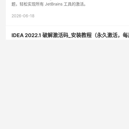
题，轻松实现所有 JetBrains 工具的激活。
2026-06-18
IDEA 2022.1 破解激活码_安装教程（永久激活，
笔者试了网上几乎所有的 IDEA 破解方案，最终发现了一个靠谱的图文教程
活码,注册码 ...
站长
2022-05-02
IDEA2025破解教程
阅读(
2269
)

2022年最新Pycharm、IDEA 2022激活码，IDE
2022年最新Pycharm、DEA 2022激活码，破解教程（20
一去不返了~而且就算成功了，...
站长
2022-05-01
IDEA2025破解教程
阅读(
1706
)
