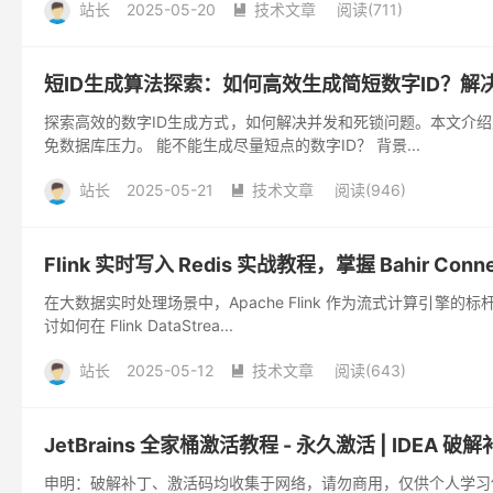
站长
2025-05-20
技术文章
阅读(
711
)

短ID生成算法探索：如何高效生成简短数字ID？解
探索高效的数字ID生成方式，如何解决并发和死锁问题。本文介绍
免数据库压力。 能不能生成尽量短点的数字ID？ 背景...
站长
2025-05-21
技术文章
阅读(
946
)

Flink 实时写入 Redis 实战教程，掌握 Bahir Conn
在大数据实时处理场景中，Apache Flink 作为流式计算引
讨如何在 Flink DataStrea...
站长
2025-05-12
技术文章
阅读(
643
)

JetBrains 全家桶激活教程 - 永久激活 | IDEA 
申明：破解补丁、激活码均收集于网络，请勿商用，仅供个人学习使用，如有侵权，请联