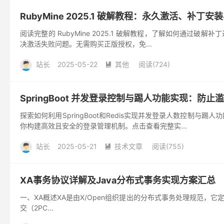
RubyMine 2025.1 破解教程：永久激活、补丁
阅读完整的 RubyMine 2025.1 破解教程，了解如何通
决激活失败问题。无需购买正版授权，免...
站长
2025-05-22
其他
阅读(
724
)

SpringBoot 并发登录控制与踢人功能实现：防
探索如何利用SpringBoot和Redis实现并发登录人数控
你构建高效且安全的登录管理机制。点击查看完整实...
站长
2025-05-21
技术文章
阅读(
755
)

XA事务协议详解及Java分布式事务实现方案汇总
一、XA概述XA是由X/Open组织提出的分布式事务处理规范，它定义了全局
交（2PC...