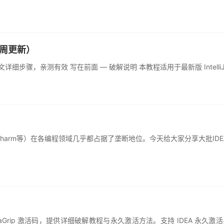
（每周更新）
，图文详细步骤，亲测有效 写在前面 — 破解说明 本教程适用于最新版 IntelliJ IDE
torm、PyCharm等）在各编程领域几乎都占据了垄断地位。今天给大家分享
和 DataGrip 激活码，提供详细破解教程与永久激活方法。支持 IDEA 永