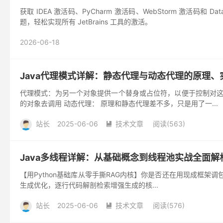
获取 IDEA 激活码、PyCharm 激活码、WebStorm 激活码
题，轻松实现所有 JetBrains 工具的激活。
2026-06-18
Java代理模式详解：静态代理与动态代理的原理、
代理模式：为另一个对象提供一个替身或占位符，以便于控制对这
的对象去调用 动态代理： 原理和静态代理差不多，只是用了一...
站长
2025-06-06
技术文章
阅读(
563
)

Java多线程详解：从基础概念到线程池实战全面解
【用Python基础库从零手撕RAG内核】你是否还在用现成框架调
生成优化，逐行代码解剖检索增强生成的核...
站长
2025-06-06
技术文章
阅读(
576
)
