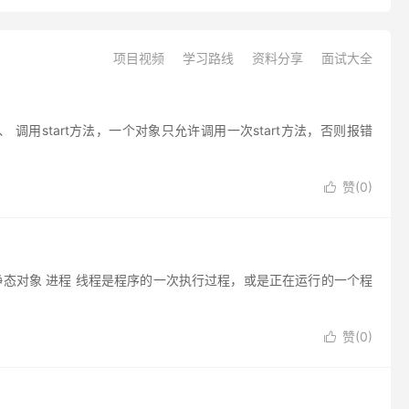
项目视频
学习路线
资料分享
面试大全
 4、 调用start方法，一个对象只允许调用一次start方法，否则报错
赞(
0
)

静态对象 进程 线程是程序的一次执行过程，或是正在运行的一个程
赞(
0
)
