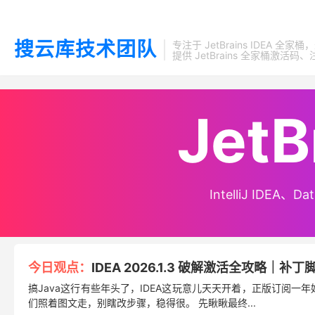
搜云库技术团队
专注于 JetBrains IDEA 全
提供 JetBrains 全家桶
Jet
Jet
Jet
IntelliJ IDEA
IntelliJ IDEA
IntelliJ IDEA
今日观点：
IDEA 2026.1.3 破解激活全攻略｜
搞Java这行有些年头了，IDEA这玩意儿天天开着，正版订阅一
们照着图文走，别瞎改步骤，稳得很。 先瞅瞅最终...