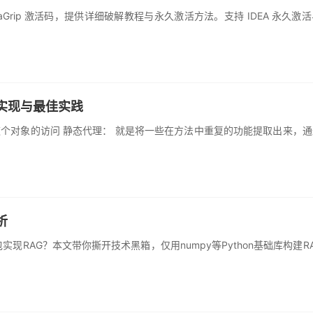
和 DataGrip 激活码，提供详细破解教程与永久激活方法。支持 IDEA 永
实现与最佳实践
个对象的访问 静态代理： 就是将一些在方法中重复的功能提取出来，
析
包实现RAG？本文带你撕开技术黑箱，仅用numpy等Python基础库构