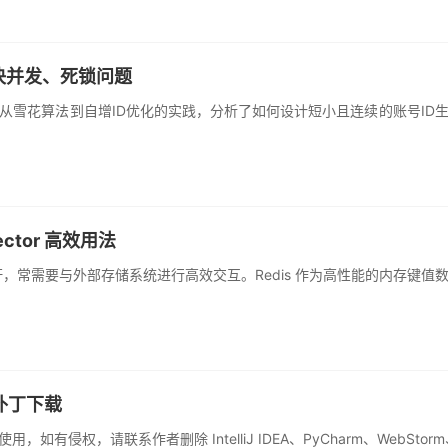
决并发、死锁问题
从雪花算法到自增ID优化的实践，分析了如何设计短小且连续的账号ID
ector 高效用法
擎的标杆，常需要与外部存储系统进行高效交互。Redis 作为高性能的内
破解补丁下载
系作者删除 IntelliJ IDEA、PyCharm、WebStorm、PhpStor