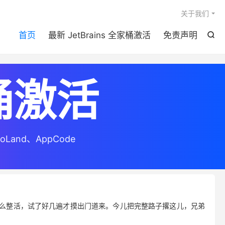

关于我们
首页
最新 JetBrains 全家桶激活
免责声明

家桶激活
家桶激活
家桶激活
GoLand、AppCode
GoLand、AppCode
GoLand、AppCode
磨着怎么整活，试了好几遍才摸出门道来。今儿把完整路子撂这儿，兄弟