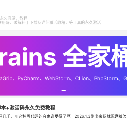
家桶，永久激活，教程
激活码、注册码、破解补丁下载及详细激活教程，等工具的永久激活
Brains 全
Brains 全
Brains 全
、DataGrip、PyCharm、WebStorm、CLion、PhpStorm、
、DataGrip、PyCharm、WebStorm、CLion、PhpStorm、
、DataGrip、PyCharm、WebStorm、CLion、PhpStorm、
补丁脚本+激活码永久免费教程
年好几千，咱这种写代码的穷鬼谁受得了啊。2026.1.3刚出来我就琢