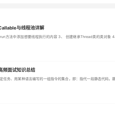
Callable与线程池详解
法，在run方法中添加想要线程执行的内容 3、 创建继承Thread类的类对象
与高频面试知识总结
了完成特定任务、用某种语言编写的一组指令的集合，即：指代一段静态代码，