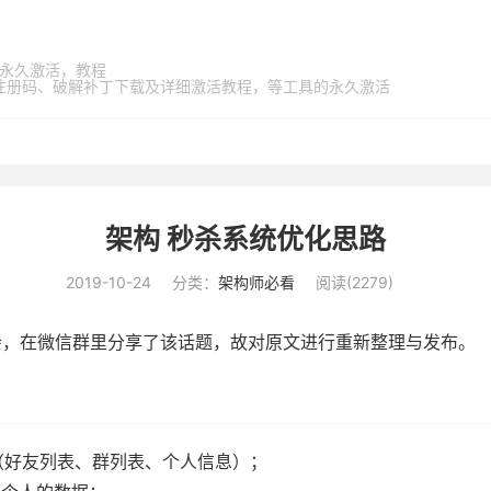
家桶，永久激活，教程
激活码、注册码、破解补丁下载及详细激活教程，等工具的永久激活
架构 秒杀系统优化思路
2019-10-24
分类：
架构师必看
阅读(
2279
)
S大会，在微信群里分享了该话题，故对原文进行重新整理与发布。
据（好友列表、群列表、个人信息）；