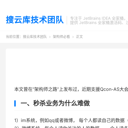
搜云库技术团队
专注于 JetBrains IDEA 全
提供 JetBrains 全家桶
当前位置：
搜云库技术团队
架构师必看
正文


本文曾在“架构师之路”上发布过，近期支援Qcon-A
一、秒杀业务为什么难做
1）im系统，例如qq或者微博， 每个人都读自己的数