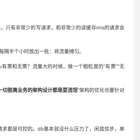
此限流，只有非常少的写请求，和非常少的读缓存mis的请求会
…每隔半个小时放出一批：将流量摊匀。
有票和无票？流量大的时候，做一个粗粒度的“有票”“无
一切脱离业务的架构设计都是耍流氓
”架构的优化也要针对
请求都是可控的。db基本就没什么压力了，闲庭信步，单