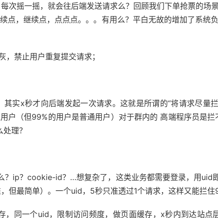
每次摇一摇，就会往后端发送请求么？回顾我们下单抢票的场景
继续点，继续点，点点点。。。有用么？平白无故的增加了系统负
钮置灰，禁止用户重复提交请求；
，其实x秒才向后端发起一次请求。这就是所谓的“将请求尽量拦
户（但99%的用户是普通用户）对于群内的 高端程序员是拦不住的。
么处理？
ip？cookie-id？…想复杂了，这类业务都需要登录，用u
但最简单）。一个uid，5秒只准透过1个请求，这样又能拦住99
存，同一个uid，限制访问频度，做页面缓存，x秒内到达站点层