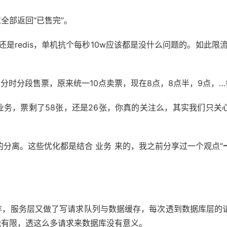
全部返回“已售完”。
ed还是redis，单机抗个每秒10w应该都是没什么问题的。如
，分时分段售票，原来统一10点卖票，现在8点，8点半，9点，
务，票剩了58张，还是26张，你真的关注么，其实我们只关心
分离。这些优化都是结合 业务 来的，我之前分享过一个观点“
面缓存，服务层又做了写请求队列与数据缓存，每次透到数据库层的
能有限，透这么多请求来数据库没有意义。