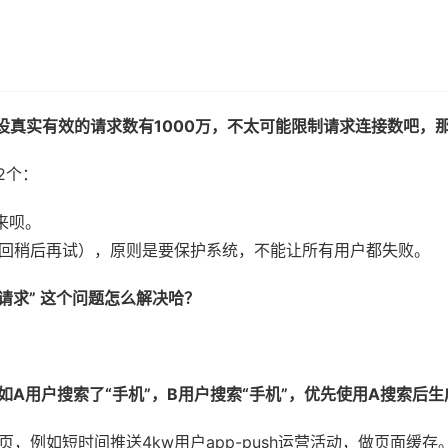
设真实有效的请求数有1000万，不太可能限制请求连接数吧，
2个：
来呗。
接返回稍后再试），原则是要保护系统，不能让所有用户都失败。
发请求” 这个问题怎么解决哈？
A用户搜索了“手机”，B用户搜索“手机”，优先使用A搜索后
，例如短时间推送4kw用户app-push运营活动，做页面缓存