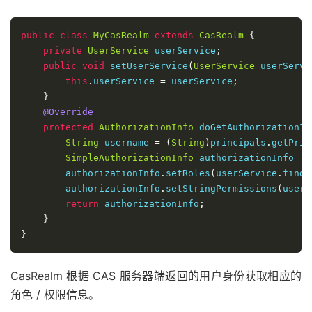
public
class
MyCasRealm
extends
CasRealm
{
private
UserService
 userService
;
public
void
 setUserService
(
UserService
 userServi
this
.
userService 
=
 userService
;
}
@Override
protected
AuthorizationInfo
 doGetAuthorizationIn
String
 username 
=
(
String
)
principals
.
getPrim
SimpleAuthorizationInfo
 authorizationInfo 
=
        authorizationInfo
.
setRoles
(
userService
.
findR
        authorizationInfo
.
setStringPermissions
(
userS
return
 authorizationInfo
;
}
}
CasRealm 根据 CAS 服务器端返回的用户身份获取相应的
角色 / 权限信息。