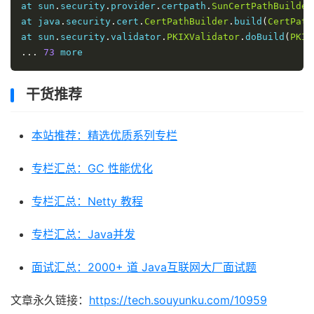
at sun
.
security
.
provider
.
certpath
.
SunCertPathBuilder
at java
.
security
.
cert
.
CertPathBuilder
.
build
(
CertPath
at sun
.
security
.
validator
.
PKIXValidator
.
doBuild
(
PKIX
...
73
干货推荐
本站推荐：精选优质系列专栏
专栏汇总：GC 性能优化
专栏汇总：Netty 教程
专栏汇总：Java并发
面试汇总：2000+ 道 Java互联网大厂面试题
文章永久链接：
https://tech.souyunku.com/10959