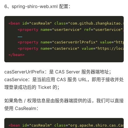
6、spring-shiro-web.xml 配置：
<bean
id
=
"casRealm"
class
=
"com.github.zhangkaitao.sh
<property
name
=
"userService"
ref
=
"userService"
/>
    ……

<property
name
=
"casServerUrlPrefix"
value
=
"https
<property
name
=
"casService"
value
=
"https://local
</bean>
casServerUrlPrefix：是 CAS Server 服务器端地址；
casService：是当前应用 CAS 服务 URL，即用于接收并处
理登录成功后的 Ticket 的；
如果角色 / 权限信息是由服务器端提供的话，我们可以直接
使用 CasRealm：
<bean
id
=
"casRealm"
class
=
"org.apache.shiro.cas.CasR