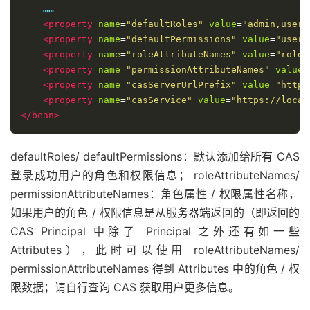
    ……

<property
name
=
"defaultRoles"
value
=
"admin,user"
<property
name
=
"defaultPermissions"
value
=
"user:
<property
name
=
"roleAttributeNames"
value
=
"roles
<property
name
=
"permissionAttributeNames"
value
=
<property
name
=
"casServerUrlPrefix"
value
=
"https
<property
name
=
"casService"
value
=
"https://local
</bean>
defaultRoles/ defaultPermissions：默认添加给所有 CAS
登录成功用户的角色和权限信息； roleAttributeNames/
permissionAttributeNames：角色属性 / 权限属性名称，
如果用户的角色 / 权限信息是从服务器端返回的（即返回的
CAS Principal 中除了 Principal 之外还有如一些
Attributes），此时可以使用 roleAttributeNames/
permissionAttributeNames 得到 Attributes 中的角色 / 权
限数据；请自行查询 CAS 获取用户更多信息。