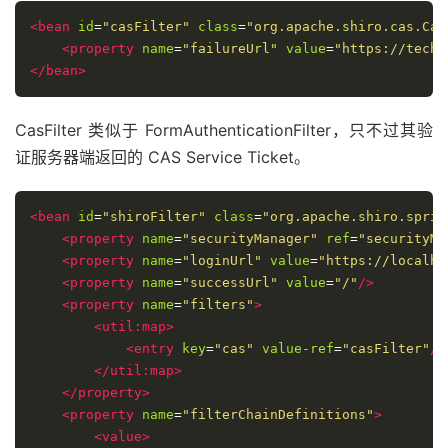
<bean
id
=
"casFilter"
class
=
"org.apache.shiro.cas.Cas
<property
name
=
"failureUrl"
value
=
"https://tech.
</bean>
CasFilter 类似于 FormAuthenticationFilter，只不过其验
证服务器端返回的 CAS Service Ticket。
<bean
id
=
"shiroFilter"
class
=
"org.apache.shiro.sprin
<property
name
=
"securityManager"
ref
=
"securityMa
<property
name
=
"loginUrl"
value
=
"https://localho
<property
name
=
"successUrl"
value
=
"/"
/>
<property
name
=
"filters"
>
<util:map>
<entry
key
=
"cas"
value-ref
=
"casFilter"
/>
</util:map>
</property>
<property
name
=
"filterChainDefinitions"
>
<value>