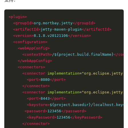
<plugin>
<groupId>
org.mortbay.jetty
</groupId>
<artifactId>
jetty-maven-plugin
</artifactId>
<version>
8.1.8.v20121106
</version>
<configuration>
<webAppConfig>
<contextPath>
/${project.build.finalName}
</cont
</webAppConfig>
<connectors>
<connector
implementation
=
"org.eclipse.jetty.s
<port>
8080
</port>
</connector>
<connector
implementation
=
"org.eclipse.jetty.s
<port>
8443
</port>
<keystore>
${project.basedir}/localhost.keyst
<password>
123456
</password>
<keyPassword>
123456
</keyPassword>
</connector>