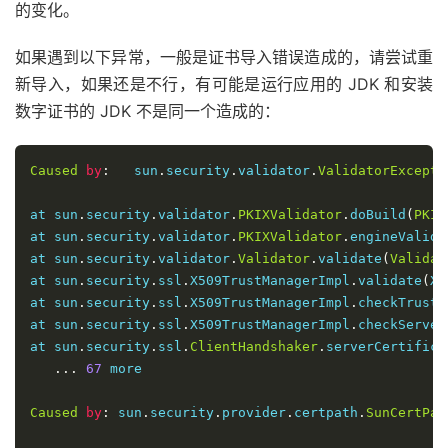
的变化。
如果遇到以下异常，一般是证书导入错误造成的，请尝试重
新导入，如果还是不行，有可能是运行应用的 JDK 和安装
数字证书的 JDK 不是同一个造成的：
Caused
by
:
   sun
.
security
.
validator
.
ValidatorExcepti
at sun
.
security
.
validator
.
PKIXValidator
.
doBuild
(
PKIX
at sun
.
security
.
validator
.
PKIXValidator
.
engineValida
at sun
.
security
.
validator
.
Validator
.
validate
(
Validat
at sun
.
security
.
ssl
.
X509TrustManagerImpl
.
validate
(
X5
at sun
.
security
.
ssl
.
X509TrustManagerImpl
.
checkTruste
at sun
.
security
.
ssl
.
X509TrustManagerImpl
.
checkServer
at sun
.
security
.
ssl
.
ClientHandshaker
.
serverCertifica
...
67
 more  

Caused
by
:
 sun
.
security
.
provider
.
certpath
.
SunCertPat