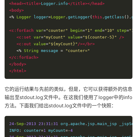
<head><title>
Logger.info
</title></head>
<body>
<%
Logger
 logger
=
Logger
.
getLogger
(
this
.
getClass
().
ge
<c:forEach
var
=
"counter"
begin
=
"1"
end
=
"10"
step
=
"1"
<c:set
var
=
"myCount"
value
=
"${counter-5}"
/>
<c:out
value
=
"${myCount}"
/></br>
<%
String
 message 
=
"counter="
</c:forEach>
</body>
</html>
它的运行结果与先前的类似，但是，它可以获得额外的信息
输出至stdout.log文件中。在这我们使用了logger中的info
方法。下面我们给出stdout.log文件中的一个快照：
24
-
Sep
-
2013
23
:
31
:
31
 org
.
apache
.
jsp
.
main_jsp _jspServ
INFO
:
 counter
=
1
 myCount
=-
4