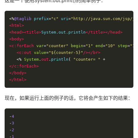
这是一个使用System.out.print()的简单例子：
<%
@taglib
 prefix
=
"c"
 uri
=
"http://java.sun.com/jsp/js
<html>
<head><title>
System.out.println
</title></head>
<body>
<c:forEach
var
=
"counter"
begin
=
"1"
end
=
"10"
step
=
"1"
<c:out
value
=
"${counter-5}"
/></br>
<%
System
.
out
.
println
(
"counter= "
+
             
</c:forEach>
</body>
</html>
现在，如果运行上面的例子的话，它将会产生如下的结果：
-
4
-
3
-
2
-
1