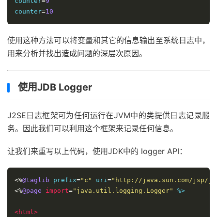
counter
=
9
counter
=
10
使用这种方法可以将变量和其它的信息输出至系统日志中，
用来分析并找出造成问题的深层次原因。
使用JDB Logger
J2SE日志框架可为任何运行在JVM中的类提供日志记录服
务。因此我们可以利用这个框架来记录任何信息。
让我们来重写以上代码，使用JDK中的 logger API：
<%
@taglib
 prefix
=
"c"
 uri
=
"http://java.sun.com/jsp/js
<%
@page
import
=
"java.util.logging.Logger"
 %>

<html>