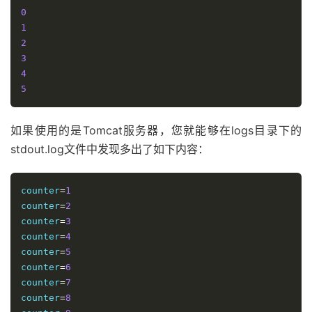
0
1
2
3
4
5
如果使用的是Tomcat服务器，您就能够在logs目录下的
stdout.log文件中发现多出了如下内容：
counter
=
1
counter
=
2
counter
=
3
counter
=
4
counter
=
5
counter
=
6
counter
=
7
counter
=
8