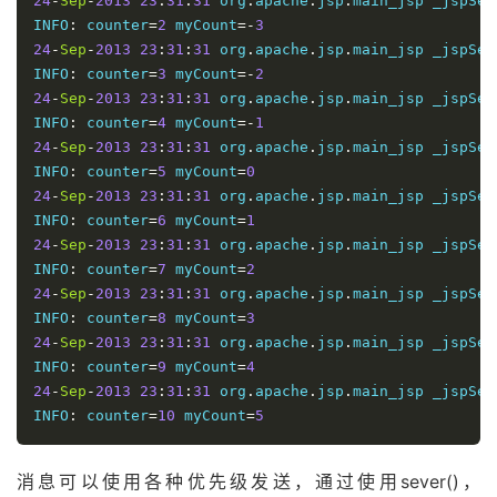
24
-
Sep
-
2013
23
:
31
:
31
 org
.
apache
.
jsp
.
main_jsp _jspServ
INFO
:
 counter
=
2
 myCount
=-
3
24
-
Sep
-
2013
23
:
31
:
31
 org
.
apache
.
jsp
.
main_jsp _jspServ
INFO
:
 counter
=
3
 myCount
=-
2
24
-
Sep
-
2013
23
:
31
:
31
 org
.
apache
.
jsp
.
main_jsp _jspServ
INFO
:
 counter
=
4
 myCount
=-
1
24
-
Sep
-
2013
23
:
31
:
31
 org
.
apache
.
jsp
.
main_jsp _jspServ
INFO
:
 counter
=
5
 myCount
=
0
24
-
Sep
-
2013
23
:
31
:
31
 org
.
apache
.
jsp
.
main_jsp _jspServ
INFO
:
 counter
=
6
 myCount
=
1
24
-
Sep
-
2013
23
:
31
:
31
 org
.
apache
.
jsp
.
main_jsp _jspServ
INFO
:
 counter
=
7
 myCount
=
2
24
-
Sep
-
2013
23
:
31
:
31
 org
.
apache
.
jsp
.
main_jsp _jspServ
INFO
:
 counter
=
8
 myCount
=
3
24
-
Sep
-
2013
23
:
31
:
31
 org
.
apache
.
jsp
.
main_jsp _jspServ
INFO
:
 counter
=
9
 myCount
=
4
24
-
Sep
-
2013
23
:
31
:
31
 org
.
apache
.
jsp
.
main_jsp _jspServ
INFO
:
 counter
=
10
 myCount
=
5
消息可以使用各种优先级发送，通过使用sever()，