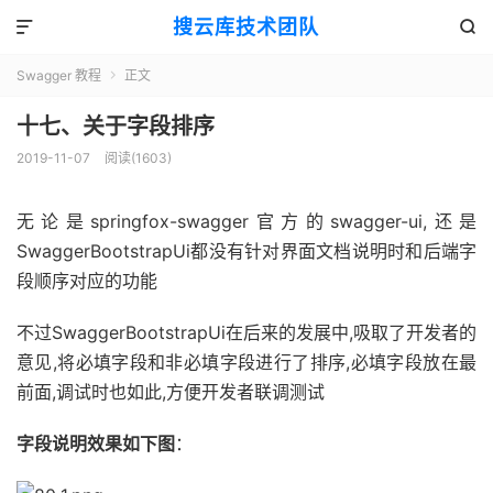
搜云库技术团队


Swagger 教程
正文

十七、关于字段排序
2019-11-07
阅读(
1603
)
无论是springfox-swagger官方的swagger-ui,还是
SwaggerBootstrapUi都没有针对界面文档说明时和后端字
段顺序对应的功能
不过SwaggerBootstrapUi在后来的发展中,吸取了开发者的
意见,将必填字段和非必填字段进行了排序,必填字段放在最
前面,调试时也如此,方便开发者联调测试
字段说明效果如下图
：