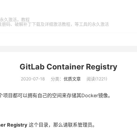
家桶，永久激活，教程
激活码、注册码、破解补丁下载及详细激活教程，等工具的永久激活
GitLab Container Registry
2020-07-18
分类：
优质文章
阅读(
1221
)
Lab中，每个项目都可以拥有自己的空间来存储其Docker镜像。
er Registry
这个目录，那么请联系管理员。