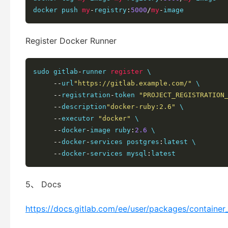
docker push 
my
-
registry
:
5000
/
my
-
image
Register Docker Runner
sudo gitlab
-
runner 
register
 \

--
url
"https://gitlab.example.com/"
 \

--
registration
-
token 
"PROJECT_REGISTRATION
--
description
"docker-ruby:2.6"
 \

--
executor 
"docker"
 \

--
docker
-
image ruby
:
2.6
 \

--
docker
-
services postgres
:
latest \

--
docker
-
services mysql
:
5、 Docs
https://docs.gitlab.com/ee/user/packages/container_