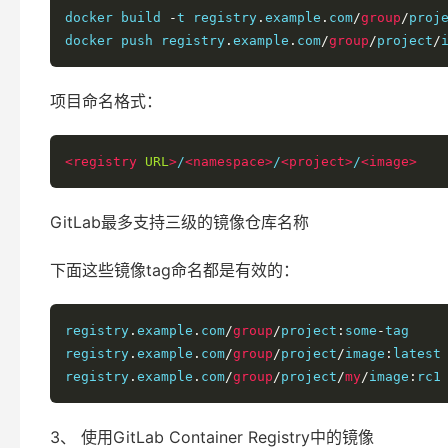
docker build 
-
t registry
.
example
.
com
/
group
/
proj
docker push registry
.
example
.
com
/
group
/
project
/
项目命名格式：
<registry
URL
>
/
<namespace>
/
<project>
/
<image>
GitLab最多支持三级的镜像仓库名称
下面这些镜像tag命名都是有效的：
registry
.
example
.
com
/
group
/
project
:
some
-
tag

registry
.
example
.
com
/
group
/
project
/
image
:
latest

registry
.
example
.
com
/
group
/
project
/
my
/
image
:
3、 使用GitLab Container Registry中的镜像