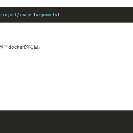
/
project
/
image 
[
arguments
]
测试基于docker的项目。