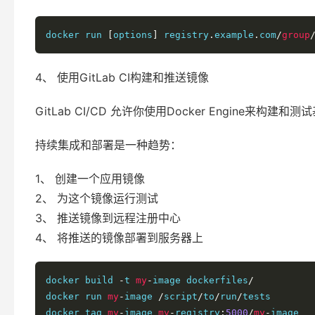
docker run 
[
options
]
 registry
.
example
.
com
/
group
4、 使用GitLab CI构建和推送镜像
GitLab CI/CD 允许你使用Docker Engine来构建和
持续集成和部署是一种趋势：
1、 创建一个应用镜像
2、 为这个镜像运行测试
3、 推送镜像到远程注册中心
4、 将推送的镜像部署到服务器上
docker build 
-
t 
my
-
image dockerfiles
/
docker run 
my
-
image 
/
script
/
to
/
run
/
tests

docker tag 
my
-
image 
my
-
registry
:
5000
/
my
-
image
