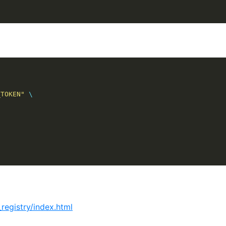
_TOKEN"
 \

registry/index.html