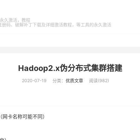
家桶，永久激活，教程
激活码、注册码、破解补丁下载及详细激活教程，等工具的永久激活
Hadoop2.x伪分布式集群搭建
2020-07-19
分类：
优质文章
阅读(
982
)
（网卡名称可能不同）