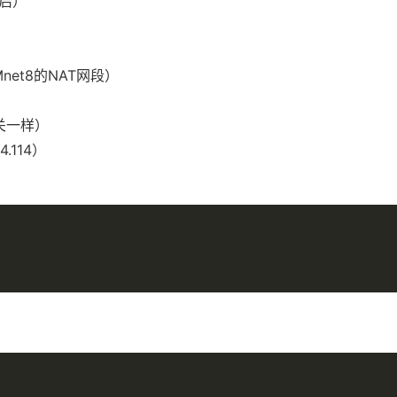
自启）
）
VMnet8的NAT网段）
网关一样）
4.114）