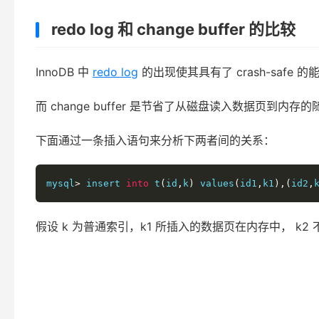
redo log 和 change buffer 的比较
InnoDB 中
redo log
的出现使其具有了 crash-safe
而 change buffer 是节省了从磁盘读入数据页到内存的
下面通过一条插入语句来分析下两者间的关系：
mysql
>
 insert 
into
 t
(
id
,
k
)
 values
(
id1
,
k1
),(
id2
,
假设 k 为普通索引，k1 所插入的数据页在内存中， k2 