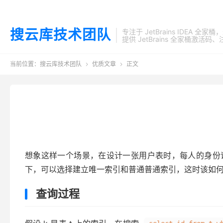
搜云库技术团队
专注于 JetBrains IDEA 全
提供 JetBrains 全家桶
当前位置：
搜云库技术团队
优质文章
正文


想象这样一个场景，在设计一张用户表时，每人的身份
下，可以选择建立唯一索引和普通普通索引，这时该如
查询过程