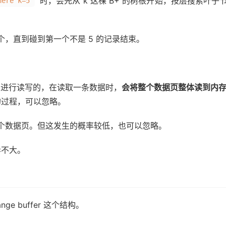
时，会先从 k 这棵 B+ 的树根开始，按层搜索叶子
here k=5
个，直到碰到第一个不是 5 的记录结束。
KB）进行读写的，在读取一条数据时，
会将整个数据页整体读到内
的过程，可以忽略。
一个数据页。但这发生的概率较低，也可以忽略。
异不大。
 buffer 这个结构。