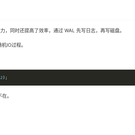
 的能力，同时还提高了效率，通过 WAL 先写日志，再写磁盘。
随机IO过程。
k2
);
不在。