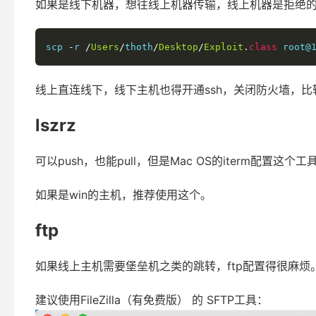
如果是线下机器，想往线上机器传输，线上机器是拒绝
scp 
-
r 
/
Users
/
thoth
/
Desktop
/
Exploit
.
class
 root@
线上直连线下，线下主机也得开通ssh，关闭防火墙，比
lszrz
可以push，也能pull，但是Mac OS的iterm配置
如果是win的主机，推荐使用这个。
ftp
如果线上主机需要堡垒机之类的跳转，ftp配置得很麻烦
建议使用FileZilla（有免费版） 的 SFTP工具：