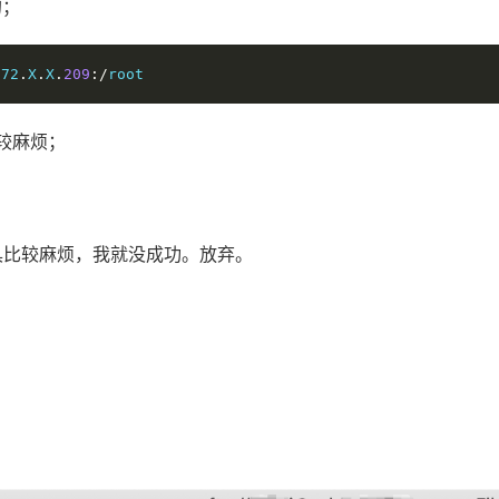
的；
172
.
X
.
X
.
209
:/
较麻烦；
这个工具比较麻烦，我就没成功。放弃。
。