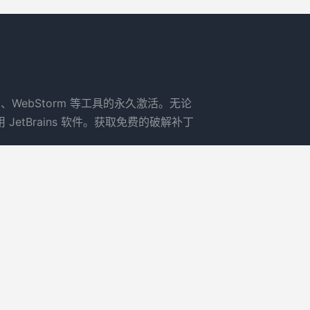
rm、WebStorm 等工具的永久激活。无论
tBrains 软件。获取免费的破解补丁