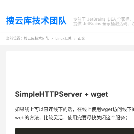
搜云库技术团队
专注于 JetBrains IDEA 全
提供 JetBrains 全家桶
当前位置：
搜云库技术团队
Linux汇总
正文


SimpleHTTPServer + wget
如果线上可以直连线下的话，在线上使用wget访问线下
web的方法，比较灵活，使用完要尽快关闭这个服务；