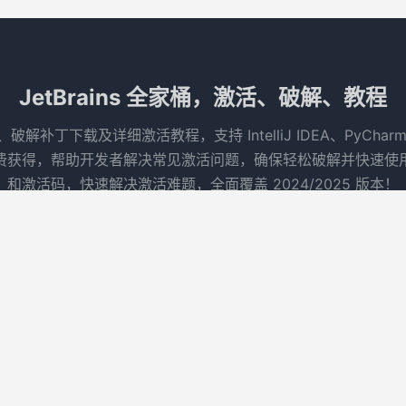
JetBrains 全家桶，激活、破解、教程
码、破解补丁下载及详细激活教程，支持 IntelliJ IDEA、PyCha
得，帮助开发者解决常见激活问题，确保轻松破解并快速使用 Je
和激活码，快速解决激活难题，全面覆盖 2024/2025 版本！
联系我们
联系我们


京ICP备17065017号
|
京公网安备11011102002472号
© 2010-2026
搜云库技术团队
网站地图