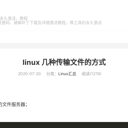
家桶，永久激活，教程
激活码、注册码、破解补丁下载及详细激活教程，等工具的永久激活
linux 几种传输文件的方式
2020-07-20
分类：
Linux汇总
阅读(
1274
)
的文件服务器；