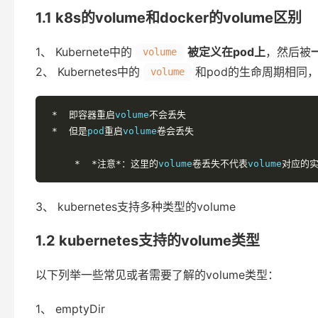
1.1 k8s的volume和docker的volume区别
1、 Kubernete中的
被定义在pod上
，然后被
volume
2、 Kubernetes中的
和pod的生命周期相同
volume
*
即容器重启
volume
不会丢失
*
但是
pod
重启
volume
卷会丢失
*
*注意*：这里的
volume
卷丢失不代表
volume
对应的
3、 kubernetes支持多种类型的volume
1.2 kubernetes支持的volume类型
以下列举一些常见或者需要了解的volume类型：
1、 emptyDir