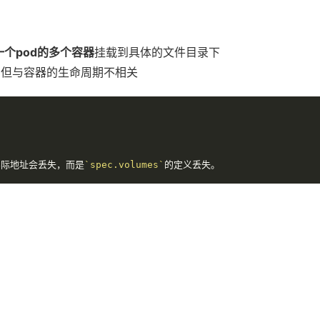
一个pod的多个容器
挂载到具体的文件目录下
，但与容器的生命周期不相关
实际地址会丢失，而是
`spec.volumes`
的定义丢失。