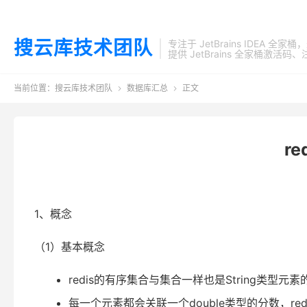
搜云库技术团队
专注于 JetBrains IDEA 全
提供 JetBrains 全家桶
当前位置：
搜云库技术团队
数据库汇总
正文


r
1、概念
（1）基本概念
redis的有序集合与集合一样也是String类型
每一个元素都会关联一个double类型的分数，r