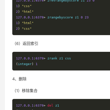
127.0
.
0.1
:
6379
>
 zrevrangebyscore z1 
23
0
1
)
"css"
2
)
"html"
127.0
.
0.1
:
6379
>
 zrangebyscore z1 
0
23
1
)
"html"
2
)
"css"
（6）返回索引
127.0
.
0.1
:
6379
>
(
integer
)
1
4、删除
（1）移除集合
127.0
.
0.1
:
6379
>
del