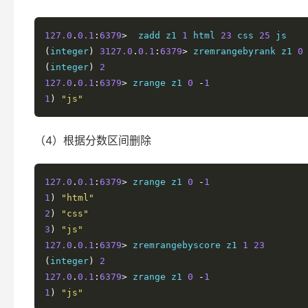
127.0
.
0.1
:
6379
>
  zadd z1 
1
 html 
23
 css 
25
(
integer
)
3127.0
.
0.1
:
6379
>
 zremrangebyrank z1 
0
(
integer
)
2
127.0
.
0.1
:
6379
>
 zrange z1 
0
-
1
1
)
"js"
（4）根据分数区间删除
127.0
.
0.1
:
6379
>
 zrange z1 
0
-
1
1
)
"html"
2
)
"css"
3
)
"js"
127.0
.
0.1
:
6379
>
 zremrangebyscore z1 
1
23
(
integer
)
2
127.0
.
0.1
:
6379
>
 zrange z1 
0
-
1
1
)
"js"