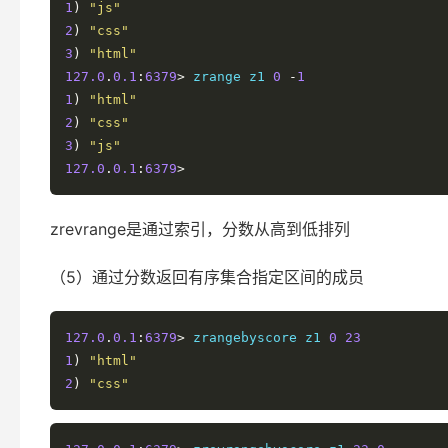
1
)
"js"
2
)
"css"
3
)
"html"
127.0
.
0.1
:
6379
>
 zrange z1 
0
-
1
1
)
"html"
2
)
"css"
3
)
"js"
127.0
.
0.1
:
6379
>
zrevrange是通过索引，分数从高到低排列
（5）通过分数返回有序集合指定区间的成员
127.0
.
0.1
:
6379
>
 zrangebyscore z1 
0
23
1
)
"html"
2
)
"css"