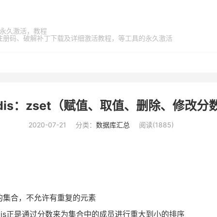
家桶，永久激活，教程
激活码、注册码、破解补丁下载及详细激活教程，等工具的永久激活
edis：zset（赋值、取值、删除、修改分
2020-07-21
分类：
数据库汇总
阅读(
1885
)
元素的集合，不允许有重复的元素
edis正是通过分数来为集合中的成员进行重大到小的排序