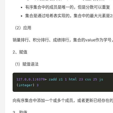
有序集合中的成员是唯一的，但是分数可以重复
集合是通过哈希表实现的，集合中的最大元素是2的
（2）应用
销量排行、积分排行、成绩排行，集合的value作为学
2、赋值
（1）赋值语法
127.0
.
0.1
:
6379
>
 zadd z1 
1
 html 
23
 css 
25
(
integer
)
3
向有序集合中添加一个或多个成员，或者更新已经存在
3、取值