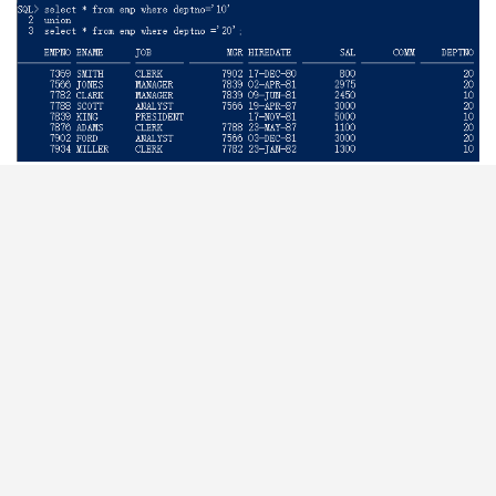
（3）尽量不要使用UNION，因为查询效率会随着UNION使
用的次数的增多（访问数据库的次数也会增多）而降低。
8、交集：INTERSECT
9、差集：MINUS
文章永久链接：
https://tech.souyunku.com/22392
AD：
【JetBrains 全家桶，激活、破解、教程】
获取 IDEA 激活码、
PyCharm 激活码、WebStorm 激活码和 DataGrip 激活码，提供详
细破解教程与永久激活方法。支持 IDEA 永久激活与破解，免费获取