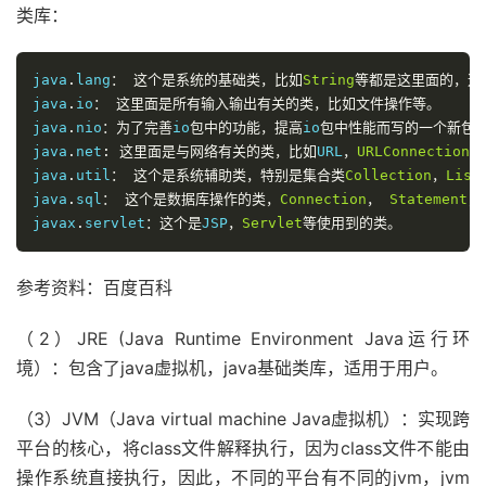
类库：
java
.
lang
：
这个是系统的基础类，比如
String
等都是这里面的，这
java
.
io
：
这里面是所有输入输出有关的类，比如文件操作等。
java
.
nio
：为了完善
io
包中的功能，提高
io
包中性能而写的一个新包
java
.
net
:
这里面是与网络有关的类，比如
URL
，
URLConnection
等
java
.
util
：
这个是系统辅助类，特别是集合类
Collection
，
List
java
.
sql
：
这个是数据库操作的类，
Connection
，
Statement
，
javax
.
servlet
：这个是
JSP
，
Servlet
等使用到的类。
参考资料：百度百科
（2）JRE (Java Runtime Environment Java运行环
境）：包含了java虚拟机，java基础类库，适用于用户。
（3）JVM（Java virtual machine Java虚拟机）：实现跨
平台的核心，将class文件解释执行，因为class文件不能由
操作系统直接执行，因此，不同的平台有不同的jvm，jvm