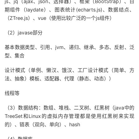
js、jq（ajax、json、选择器）、框架（BootStrap）、日
期组件（laydate）、图表统计(echarts.js)、数据结点、
（ZTree.js）、vue（使用比较广泛的一个js组件）
（2）javase部分
基本数据类型、引用、jvm、递归、继承、多态、反射、泛
型、集合
设计模式（单例、懒汉、饿汉、工厂设计模式（简单、方
法、抽象）模板、适配器、代理（静态、动态））
线程等
（3）数据结构：数组、堆栈、二叉树、红黑树（java中的
TreeSet和Linux的虚拟内存管理都是使用红黑树来实现
的）、链表（双向、单向）、hash
（4）数据库