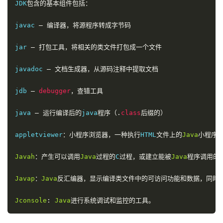
JDK
包含的基本组件包括：
javac 
–
编译器，将源程序转成字节码
jar 
–
打包工具，将相关的类文件打包成一个文件
javadoc 
–
文档生成器，从源码注释中提取文档
jdb 
–
debugger
，查错工具
java 
–
运行编译后的
java
程序（.
class
后缀的）
appletviewer
：小程序浏览器，一种执行
HTML
文件上的
Java
小程序
Javah
：产生可以调用
Java
过程的
C
过程，或建立能被
Java
程序调用的
Javap
：
Java
反汇编器，显示编译类文件中的可访问功能和数据，同时
Jconsole
:
Java
进行系统调试和监控的工具。