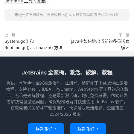
JetBrains 工具的激活。
未经允许不得转载：
搜云库技术团队
»
最有效率的方法计算2乘以8
上一篇
下一篇
System.gc() 和
java中如何跳出当前的多重嵌套
Runtime.gc()、. finalize() 方法
循环
JetBrains 全家桶，激活、破解、教程
提供 JetBrains 全家桶激活码、注册码、破解补丁下载及详细激活
教程，支持 IntelliJ IDEA、PyCharm、WebStorm 等工具的永久激
活。无论是破解教程，还是最新激活码，均可免费获得，帮助开发
者解决常见激活问题，确保轻松破解并快速使用 JetBrains 软件。
获取免费的破解补丁和激活码，快速解决激活难题，全面覆盖
2024/2025 版本！
联系我们
联系我们

