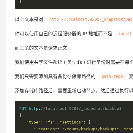
}
以上文本是对
http://localhost:9200/_snapshot/bac
你可以使用自己的远程服务器的 IP 地址而不是
localh
而其余的文本是请求正文
我们使用共享文件系统 ( 类型:fs ) 进行备份时需要
我们只需要添加具有备份存储库路径的
变
path.repo
添加存储库路径后，需要重新启动节点，然后通过执行
PUT http
:
//localhost:9200/_snapshot/backup1
{
"type"
:
"fs"
,
"settings"
:
{
"location"
:
"/mount/backups/backup1"
,
"co