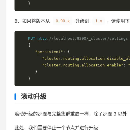
}
8、如果将版本从
升级到
，请使用下
0.90.x
1.x
    PUT http
:
//localhost:9200/_cluster/settings
{
"persistent"
:
{
"cluster.routing.allocation.disable_a
"cluster.routing.allocation.enable"
:
}
}
滚动升级
滚动升级的步骤与完整集群重启一样，除了步骤 3 以外
此处，我们需要停止一个节点并进行升级