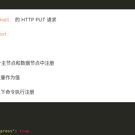
的 HTTP PUT 请求
kup1
ost
在每个主节点和数据节点中注册
量作为值
以下命令执行注册
mpress"
:
true