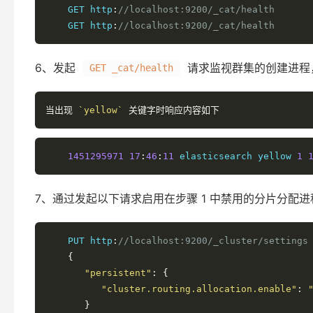
    GET http
:
//localhost:9200/_cat/health
    GET http
:
//localhost:9200/_cat/health
6、发起
请求监视群集的创建进程
GET _cat/health
当出现
`yellow`
关键字时响应内容如下
1451295971
17
:
46
:
11
 elasticsearch yellow 
1
7、通过发起以下请求启用在步骤 1 中禁用的分片分配进
    PUT http
:
//localhost:9200/_cluster/settings
{
"persistent"
:
{
"cluster.routing.allocation.enable"
:
}