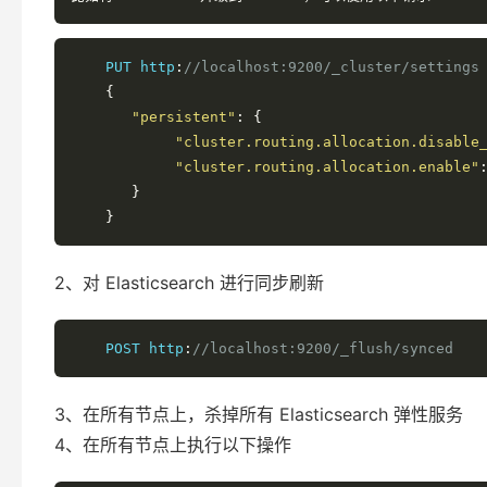
    PUT http
:
//localhost:9200/_cluster/settings
{
"persistent"
:
{
"cluster.routing.allocation.disable
"cluster.routing.allocation.enable"
}
}
2、对 Elasticsearch 进行同步刷新
    POST http
:
//localhost:9200/_flush/synced
3、在所有节点上，杀掉所有 Elasticsearch 弹性服务
4、在所有节点上执行以下操作