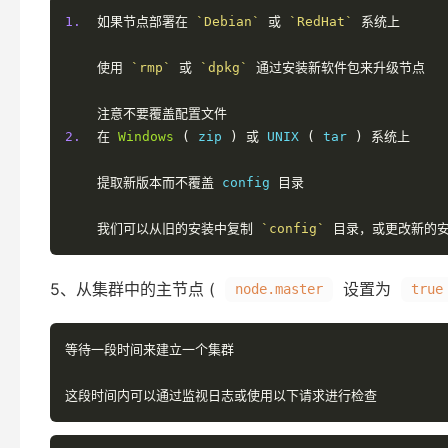
1.
如果节点部署在
`Debian`
或
`RedHat`
系统上
使用
`rmp`
或
`dpkg`
通过安装新软件包来升级节点
注意不要覆盖配置文件
2.
在
Windows
(
 zip 
)
或
 UNIX 
(
 tar 
)
系统上
提取新版本而不覆盖
 config 
目录
我们可以从旧的安装中复制
`config`
目录，或更改新的
5、从集群中的主节点 (
设置为
node.master
true
等待一段时间来建立一个集群
这段时间内可以通过监视日志或使用以下请求进行检查