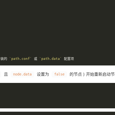
安装的
`path.conf`
或
`path.data`
配置项
且
设置为
的节点 ) 开始重新启动
node.data
false