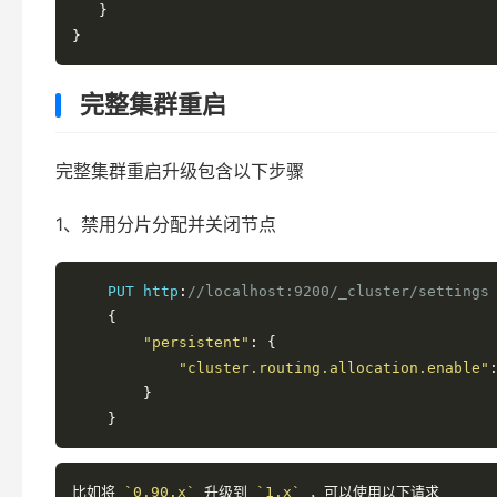
}
}
完整集群重启
完整集群重启升级包含以下步骤
1、禁用分片分配并关闭节点
    PUT http
:
//localhost:9200/_cluster/settings
{
"persistent"
:
{
"cluster.routing.allocation.enable"
}
}
比如将
`0.90.x`
升级到
`1.x`
，可以使用以下请求