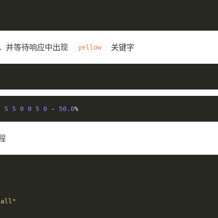
，并等待响应中出现
关键字
yellow
1
5
5
0
0
5
0
-
50.0
%
程
"all"