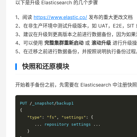
以下是升级 Elasticsearch 的几个步骤
1、阅读
https://www.elastic.co/
发布的重大更改文档
2、在非生产环境中测试升级版本，如 UAT，E2E，SIT 或
3、建议在升级到更高版本之前进行数据备份，因为如果没有数据
4、可以使用
完整集群重新启动
或
滚动升级
进行升级操作
5、在迁移之前进行数据备份，并按照说明执行备份过程
快照和还原模块
开始着手备份之前，先需要在 Elasticsearch 中注册快
PUT 
/
_snapshot
/
{
"type"
:
"fs"
,
"settings"
:
{
...
 repository settings 
...
}