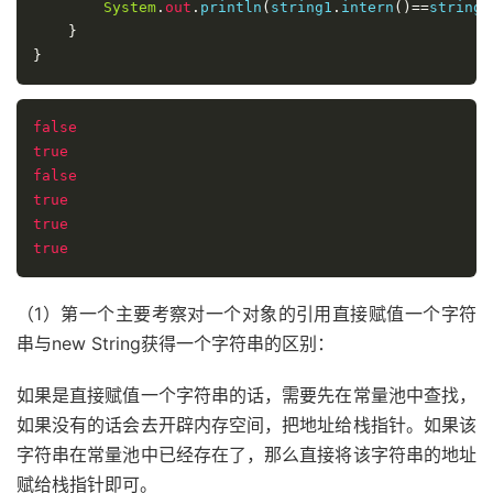
System
.
out
.
println
(
string1
.
intern
()==
string2
}
}
false
true
false
true
true
true
（1）第一个主要考察对一个对象的引用直接赋值一个字符
串与new String获得一个字符串的区别：
如果是直接赋值一个字符串的话，需要先在常量池中查找，
如果没有的话会去开辟内存空间，把地址给栈指针。如果该
字符串在常量池中已经存在了，那么直接将该字符串的地址
赋给栈指针即可。