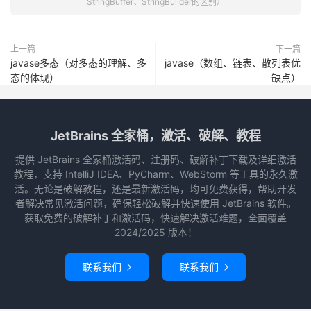
StringBuffer、StringBulider的区别）
上一篇
下一篇
javase多态（对多态的理解、多
javase（数组、链表、散列表优
态的体现）
缺点）
JetBrains 全家桶，激活、破解、教程
提供 JetBrains 全家桶激活码、注册码、破解补丁下载及详细激活
教程，支持 IntelliJ IDEA、PyCharm、WebStorm 等工具的永久激
活。无论是破解教程，还是最新激活码，均可免费获得，帮助开发
者解决常见激活问题，确保轻松破解并快速使用 JetBrains 软件。
获取免费的破解补丁和激活码，快速解决激活难题，全面覆盖
2024/2025 版本！
联系我们
联系我们

