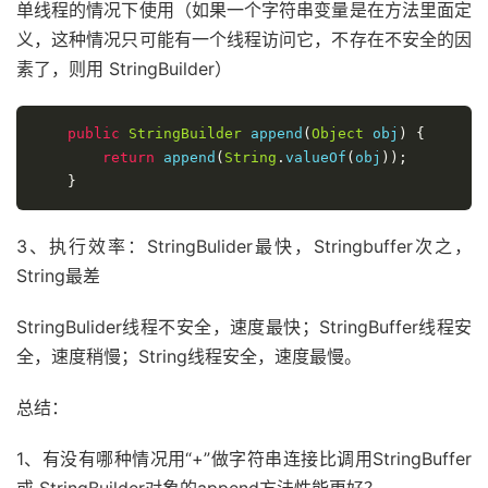
单线程的情况下使用（如果一个字符串变量是在方法里面定
义，这种情况只可能有一个线程访问它，不存在不安全的因
素了，则用 StringBuilder）
public
StringBuilder
 append
(
Object
 obj
)
{
return
 append
(
String
.
valueOf
(
obj
));
}
3、执行效率：StringBulider最快，Stringbuffer次之，
String最差
StringBulider线程不安全，速度最快；StringBuffer线程安
全，速度稍慢；String线程安全，速度最慢。
总结：
1、有没有哪种情况用“+”做字符串连接比调用StringBuffer