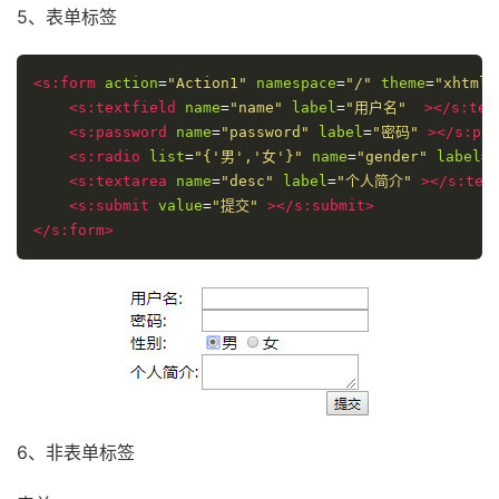
5、表单标签
<s:form
action
=
"Action1"
namespace
=
"/"
theme
=
"xhtml"
<s:textfield
name
=
"name"
label
=
"用户名"
></s:tex
<s:password
name
=
"password"
label
=
"密码"
></s:pas
<s:radio
list
=
"{'男','女'}"
name
=
"gender"
label
=
<s:textarea
name
=
"desc"
label
=
"个人简介"
></s:tex
<s:submit
value
=
"提交"
></s:submit>
</s:form>
6、非表单标签