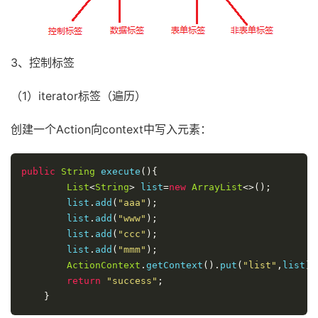
3、控制标签
（1）iterator标签（遍历）
创建一个Action向context中写入元素：
public
String
 execute
(){
List
<
String
>
 list
=
new
ArrayList
<>();
        list
.
add
(
"aaa"
);
        list
.
add
(
"www"
);
        list
.
add
(
"ccc"
);
        list
.
add
(
"mmm"
);
ActionContext
.
getContext
().
put
(
"list"
,
list
);
return
"success"
;
}