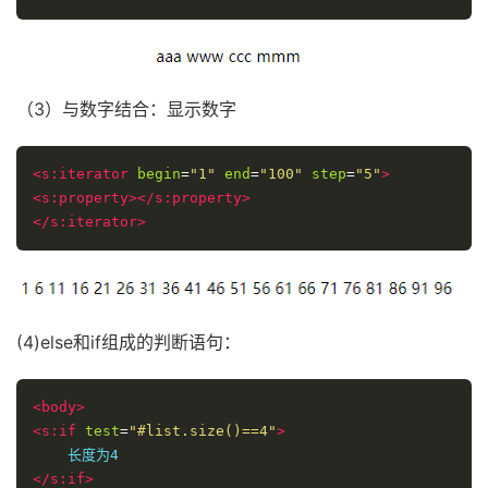
（3）与数字结合：显示数字
<s:iterator
begin
=
"1"
end
=
"100"
step
=
"5"
>
<s:property></s:property>
</s:iterator>
(4)else和if组成的判断语句：
<body>
<s:if
test
=
"#list.size()==4"
>
</s:if>