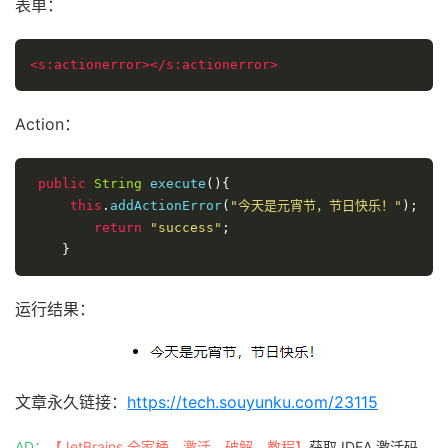
表单：
<s:actionerror></s:actionerror>
Action：
public
String
 execute
(){
this
.
addActionError
(
"今天是元宵节，节日快乐！"
);
return
"success"
;
}
运行结果：
文章永久链接：
https://tech.souyunku.com/23115
AD：
【JetBrains 全家桶，激活、破解、教程】
获取 IDEA 激活码、