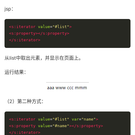
jsp：
<s:iterator
value
=
"#list"
>
<s:property></s:property>
</s:iterator>
从list中取出元素，并显示在页面上。
运行结果：
（2）第二种方式：
<s:iterator
value
=
"#list"
var
=
"name"
>
<s:property
value
=
"#name"
></s:property>
</s:iterator>