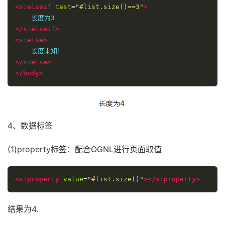
<s:elseif
test
=
"#list.size()==3"
>
</s:elseif>
<s:else>
</s:else>
</body>
4、数据标签
(1)property标签：配合OGNL进行页面取值
<s:property
value
=
"#list.size()"
></s:property>
结果为4.