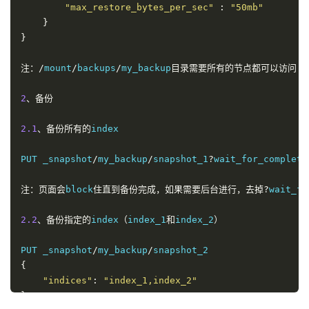
"max_restore_bytes_per_sec"
:
"50mb"
}
}
注：/
mount
/
backups
/
my_backup
目录需要所有的节点都可以访问
2
、备份
2.1
、备份所有的
index

PUT _snapshot
/
my_backup
/
snapshot_1
?
wait_for_completi
注：页面会
block
住直到备份完成，如果需要后台进行，去掉?
wait_fo
2.2
、备份指定的
index
（
index_1
和
index_2
）
PUT _snapshot
/
my_backup
/
{
"indices"
:
"index_1,index_2"
}