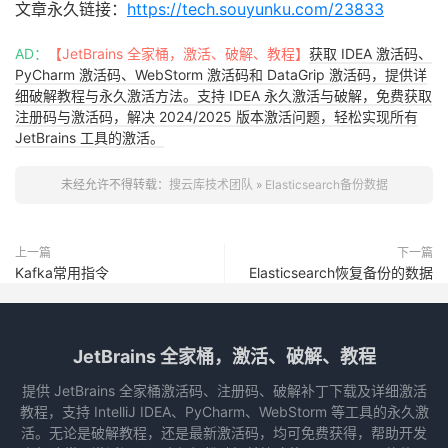
文章永久链接：
https://tech.souyunku.com/23833
3
、查看备份的数据
AD：
【JetBrains 全家桶，激活、破解、教程】
获取 IDEA 激活码、
3.1
、查看所有的备份
PyCharm 激活码、WebStorm 激活码和 DataGrip 激活码，提供详
细破解教程与永久激活方法。支持 IDEA 永久激活与破解，免费获取
GET _snapshot
/
my_backup
/
_all

注册码与激活码，解决 2024/2025 版本激活问题，轻松实现所有
JetBrains 工具的激活。
3.2
、查看指定的备份（
snapshot_2
）
未经允许不得转载：
搜云库技术团队
»
Elasticsearch备份数据
GET _snapshot
/
my_backup
/
snapshot_2

4
、删除备份
上一篇
下一篇
Kafka常用指令
Elasticsearch恢复备份的数据
DELETE _snapshot
/
my_backup
/
snapshot_2

注：备份是增量的，不要手动删除，
es
提供的
api
会帮助你删除未被使用
JetBrains 全家桶，激活、破解、教程
5
、查看备份进度
提供 JetBrains 全家桶激活码、注册码、破解补丁下载及详细激活
教程，支持 IntelliJ IDEA、PyCharm、WebStorm 等工具的永久激
GET _snapshot
/
my_backup
/
snapshot_3
/
_status

活。无论是破解教程，还是最新激活码，均可免费获得，帮助开发