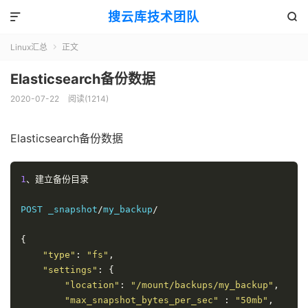
搜云库技术团队


Linux汇总
正文

Elasticsearch备份数据
2020-07-22
阅读(
1214
)
Elasticsearch备份数据
1
、建立备份目录
POST _snapshot
/
my_backup
/
{
"type"
:
"fs"
,
"settings"
:
{
"location"
:
"/mount/backups/my_backup"
,
"max_snapshot_bytes_per_sec"
:
"50mb"
,