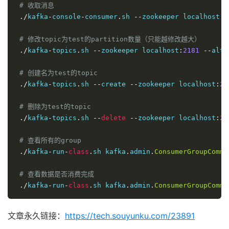
# 收取消息 
./
kafka
-
console
-
consumer
.
sh 
--
zookeeper localhost
:
2
# 修改topic为test的partition数量（只能越修改越大） 
./
kafka
-
topics
.
sh 
--
zookeeper localhost
:
2181
--
alte
# 创建名为test的topic
./
kafka
-
topics
.
sh 
--
create 
--
zookeeper localhost
:
21
# 删除为test的topic
./
kafka
-
topics
.
sh 
--
delete
--
zookeeper localhost
:
21
# 查看所有的group
./
kafka
-
run
-
class
.
sh kafka
.
admin
.
ConsumerGroupComma
# 查看数据是否消费完成 
./
kafka
-
run
-
class
.
sh kafka
.
admin
.
ConsumerGroupComma
文章永久链接：
https://tech.souyunku.com/23891