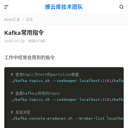
搜云库技术团队


Redis汇总
正文

Kafka常用指令
2020-07-22
阅读(
1136
)
工作中经常会用到的指令
# 查询topic为test的partition数量 
./
kafka
-
topics
.
sh 
--
zookeeper localhost
:
2181
/
kafka 
# 查看kafka上所有的topic 
./
kafka
-
topics
.
sh 
--
zookeeper localhost
:
2181
/
kafka 
# 发送消息 
./
kafka
-
console
-
producer
.
sh 
--
broker
-
list localhost