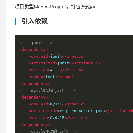
项目类型Maven Project，打包方式jar
引入依赖
<!-- junit -->
<dependency>
<groupId>
junit
</groupId>
<artifactId>
junit
</artifactId>
<version>
4.12
</version>
<scope>
test
</scope>
</dependency>
<!-- mysql驱动的jar包 -->
<dependency>
<groupId>
mysql
</groupId>
<artifactId>
mysql-connector-java
</artifactI
<version>
8.0.15
</version>
</dependency>
<!-- oracle驱动的jar包 -->