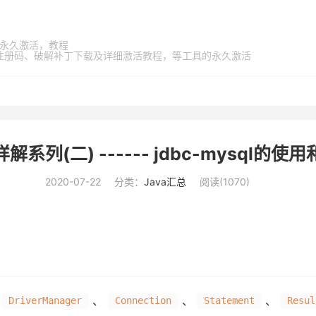
家桶，永久激活，教程
激活码、注册码、破解补丁下载及详细激活教程，等工具的永久激活
解系列(二) ------ jdbc-mysql的使
2020-07-22
分类：
Java汇总
阅读(
1070
)
、
、
、
DriverManager
Connection
Statement
Resul