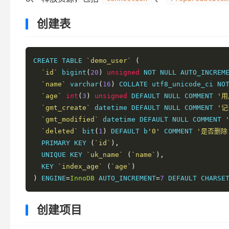
创建表
CREATE TABLE 
`demo_user`
(
`id`
 bigint
(
20
)
unsigned
 NOT NULL AUTO_INCREM
`name`
 varchar
(
16
)
 COLLATE utf8_unicode_ci NO
`age`
int
(
3
)
unsigned
 DEFAULT NULL COMMENT 
'用
`gmt_create`
 datetime DEFAULT NULL COMMENT 
'
`gmt_modified`
 datetime DEFAULT NULL COMMENT 
`deleted`
 bit
(
1
)
 DEFAULT b
'0'
 COMMENT 
'是否删除
  PRIMARY KEY 
(
`id`
),
  UNIQUE KEY 
`uk_name`
(
`name`
),
  KEY 
`index_age`
(
`age`
)
)
 ENGINE
=
InnoDB
 AUTO_INCREMENT
=
7
 DEFAULT CHARSE
创建项目