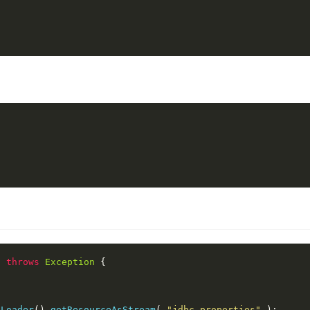
)
throws
Exception
{
sLoader
().
getResourceAsStream
(
"jdbc.properties"
);