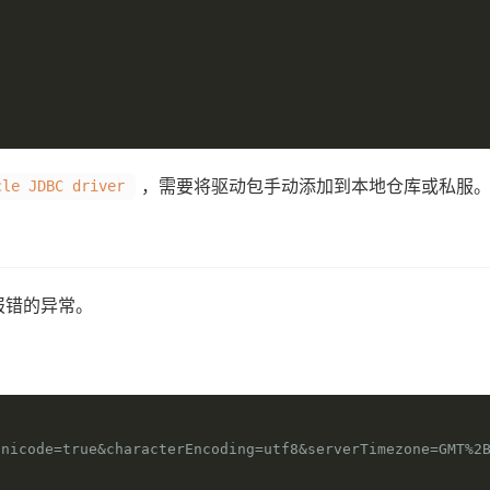
，需要将驱动包手动添加到本地仓库或私服
cle JDBC driver
报错的异常。
Unicode=true&characterEncoding=utf8&serverTimezone=GMT%2