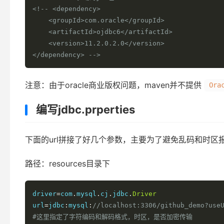
<!-- <dependency>

    <groupId>com.oracle</groupId>

    <artifactId>ojdbc6</artifactId>

    <version>11.2.0.2.0</version>

</dependency> -->
注意：由于oracle商业版权问题，maven并不提供
Ora
编写jdbc.prperties
下面的url拼接了好几个参数，主要为了避免乱码和时区
路径：resources目录下
driver
=
com
.
mysql
.
cj
.
jdbc
.
Driver
url
=
jdbc
:
mysql
:
//localhost:3306/github_demo?use
#这里指定了字符编码和解码格式，时区，是否加密传输