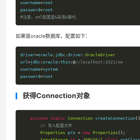
username
=
root

password
=
#注意，xml配置是&采用&替代
如果是oracle数据库，配置如下：
driver
=
oracle
.
jdbc
.
driver
.
OracleDriver
url
=
jdbc
:
oracle
:
thin
:@
//localhost:1521/xe
username
=
system

password
=
获得Connection对象
private
static
Connection
 createConnection
(
// 导入配置文件
Properties
 pro 
=
new
Properties
();
InputStream
in
=
JDBCUtil
.
class
.
getClas