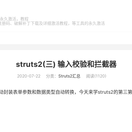
家桶，永久激活，教程
激活码、注册码、破解补丁下载及详细激活教程，等工具的永久激活
struts2(三) 输入校验和拦截器
2020-07-22
分类：
Struts2汇总
阅读(
1120
)
动封装表单参数和数据类型自动转换，今天来学struts2的第