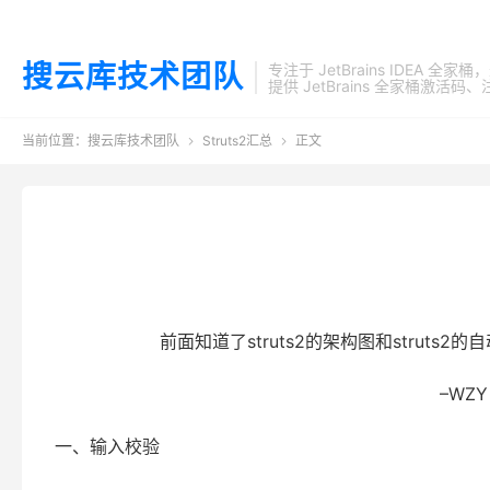
搜云库技术团队
专注于 JetBrains IDEA 全
提供 JetBrains 全家桶
当前位置：
搜云库技术团队
Struts2汇总
正文


前面知道了struts2的架构图和struts2的自
–WZY
一、输入校验