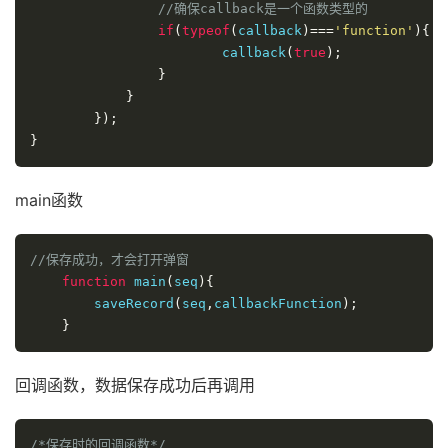
//确保callback是一个函数类型的
if
(
typeof
(
callback
)===
'function'
){
                        callback
(
true
);
}
}
});
}
main函数
//保存成功，才会打开弹窗
function
 main
(
seq
){
        saveRecord
(
seq
,
callbackFunction
);
}
回调函数，数据保存成功后再调用
/*保存时的回调函数*/