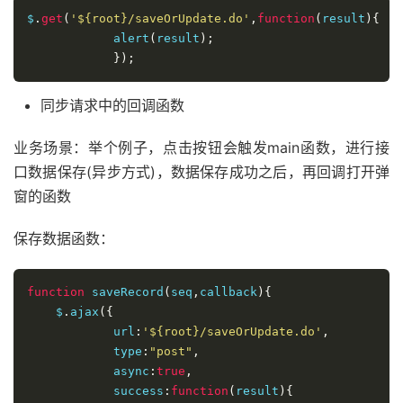
$
.
get
(
'${root}/saveOrUpdate.do'
,
function
(
result
){
            alert
(
result
);
});
同步请求中的回调函数
业务场景：举个例子，点击按钮会触发main函数，进行接
口数据保存(异步方式)，数据保存成功之后，再回调打开弹
窗的函数
保存数据函数：
function
 saveRecord
(
seq
,
callback
){
    $
.
ajax
({
            url
:
'${root}/saveOrUpdate.do'
,
            type
:
"post"
,
            async
:
true
,
            success
:
function
(
result
){