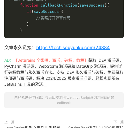
function
 callbackFunction
(
saveSuccess
){
if
(
saveSuccess
){
//省略打开弹窗代码
}
}
文章永久链接：
https://tech.souyunku.com/24384
AD：
【JetBrains 全家桶，激活、破解、教程】
获取 IDEA 激活码、
PyCharm 激活码、WebStorm 激活码和 DataGrip 激活码，提供详
细破解教程与永久激活方法。支持 IDEA 永久激活与破解，免费获取
注册码与激活码，解决 2024/2025 版本激活问题，轻松实现所有
JetBrains 工具的激活。
未经允许不得转载：
搜云库技术团队
»
JavaScript系列之回调函数
callback
上一篇
下一篇
JavaScript系列之事件冒泡机制
SpringBoot系列之JDBC数据访