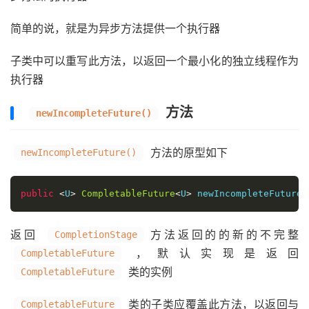
简单的说，就是为异步方法提供一个执行器
子类中可以重写此方法，以返回一个最小化的独立线程作为
执行器
方法
newIncompleteFuture()
方法的原型如下
newIncompleteFuture()
public
<
U
>
CompletableFuture
<
U
>
 newIncompleteFuture
(
返回
方法返回的的新的不完整
CompletionStage
，默认实现是返回
CompletableFuture
类的实例
CompletableFuture
类的子类应覆盖此方法，以返回与
CompletableFuture