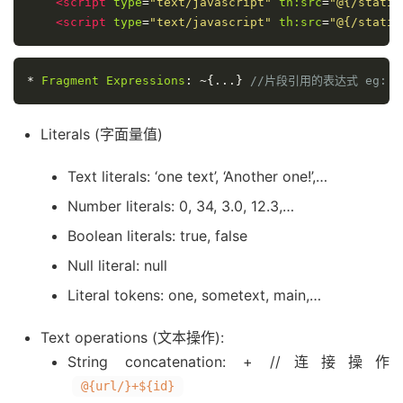
<script
type
=
"text/javascript"
th:src
=
"@{/static
<script
type
=
"text/javascript"
th:src
=
"@{/static
*
Fragment
Expressions
:
~{...}
//片段引用的表达式 eg: `<di
Literals (字面量值)
Text literals: ‘one text’, ‘Another one!’,…
Number literals: 0, 34, 3.0, 12.3,…
Boolean literals: true, false
Null literal: null
Literal tokens: one, sometext, main,…
Text operations (文本操作):
String concatenation: + //连接操作
@{url/}+${id}