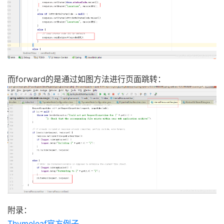
SpringTemplateEngine
 templateEng
ThymeleafViewResolver
 resolver 
=
new
//设置模板引擎
                resolver
.
setTemplateEngine
(
templateE
//字符编码设置
                        resolver
.
setCharacterEncodin
                resolver
.
setContentType
(
而forward的是通过如图方法进行页面跳转：
                        appendCharset
(
properties
.
get
                resolver
.
setProducePartialOutputWhil
                        properties
.
getServlet
().
isPr
                resolver
.
setExcludedViewNames
(
proper
                resolver
.
setViewNames
(
properties
.
get
// This resolver acts as a fallback 
// InternalResourceViewResolver) so 
                resolver
.
setOrder
(
Ordered
.
LOWEST_PRE
//Thymeleaf缓存
                resolver
.
setCache
(
properties
.
isCache
return
 resolver
;
}
附录：
Thymeleaf官方例子