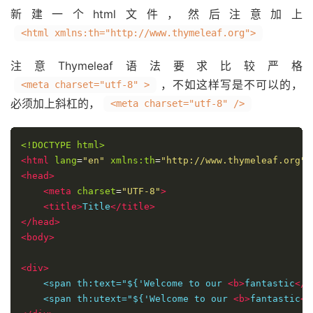
新建一个html文件，然后注意加上
<html xmlns:th="http://www.thymeleaf.org">
注意Thymeleaf语法要求比较严格
，不如这样写是不可以的，
<meta charset="utf-8" >
必须加上斜杠的，
<meta charset="utf-8" />
<!DOCTYPE html>
<html
lang
=
"en"
xmlns:th
=
"http://www.thymeleaf.org"
>
<head>
<meta
charset
=
"UTF-8"
>
<title>
Title
</title>
</head>
<body>
<div>
    <span th:text="${'Welcome to our 
<b>
fantastic
</b
    <span th:utext="${'Welcome to our 
<b>
fantastic
</