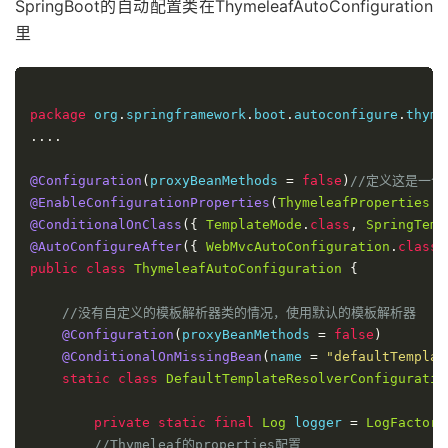
SpringBoot的自动配置类在ThymeleafAutoConfiguration
里
package
 org
.
springframework
.
boot
.
autoconfigure
.
thyme
....
@Configuration
(
proxyBeanMethods 
=
false
)
//定义这是一个
@EnableConfigurationProperties
(
ThymeleafProperties
.
c
@ConditionalOnClass
({
TemplateMode
.
class
,
SpringTemp
@AutoConfigureAfter
({
WebMvcAutoConfiguration
.
class
,
public
class
ThymeleafAutoConfiguration
{
//没有自定义的模板解析器类的情况，使用默认的模板解析器
@Configuration
(
proxyBeanMethods 
=
false
)
@ConditionalOnMissingBean
(
name 
=
"defaultTemplat
static
class
DefaultTemplateResolverConfiguratio
private
static
final
Log
 logger 
=
LogFactory
//Thymeleaf的properties配置