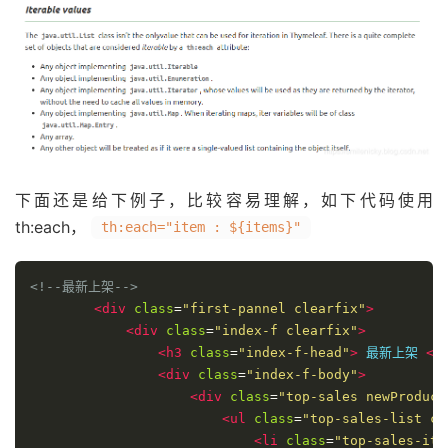
下面还是给下例子，比较容易理解，如下代码使用
th:each，
th:each="item : ${items}"
<!--最新上架-->
<div
class
=
"first-pannel clearfix"
>
<div
class
=
"index-f clearfix"
>
<h3
class
=
"index-f-head"
>
 最新上架 
<s
<div
class
=
"index-f-body"
>
<div
class
=
"top-sales newProduct
<ul
class
=
"top-sales-list cl
<li
class
=
"top-sales-ite