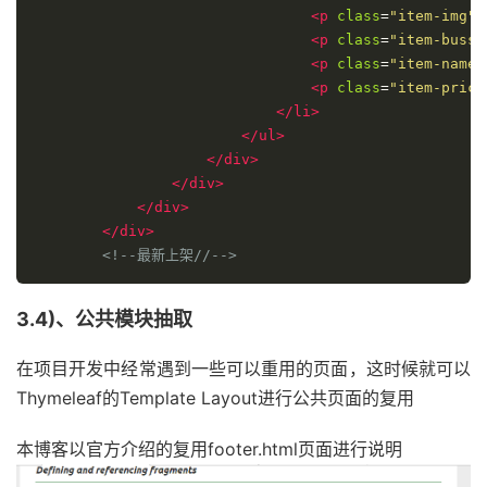
<p
class
=
"item-img"
>
<p
class
=
"item-buss"
<p
class
=
"item-name 
<p
class
=
"item-price
</li>
</ul>
</div>
</div>
</div>
</div>
<!--最新上架//-->
3.4)、公共模块抽取
在项目开发中经常遇到一些可以重用的页面，这时候就可以
Thymeleaf的Template Layout进行公共页面的复用
本博客以官方介绍的复用footer.html页面进行说明