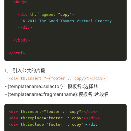
<body>
<div
th:fragment
=
"copy"
>
      © 2011 The Good Thymes Virtual Grocery

</div>
</body>
</html>
1、 引入公共的片段
<div th:insert="~{footer :: copy}"></div>
~{templatename::selector}：模板名::选择器
~{templatename::fragmentname}:模板名::片段名
<div
th:insert
=
"footer :: copy"
></div>
<div
th:replace
=
"footer :: copy"
></div>
<div
th:include
=
"footer :: copy"
>