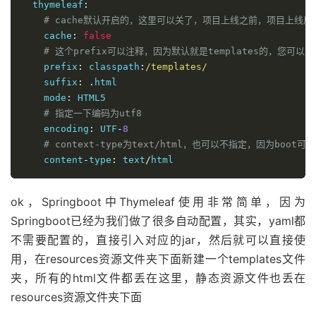
  thymeleaf
:
# cache默认开启的，这里可以关了，项目上线之前，项目上线后
    cache
:
false
# 这个prefix可以注释，因为默认就是templates的，您可
    prefix
:
 classpath
:
/templates/
    suffix
:
.
html

    mode
:
 HTML5

# 指定一下编码为utf8
    encoding
:
 UTF
-
8
# context-type为text/html，也可以不指定，因为boot
    content
-
type
:
 text
/
ok，Springboot中Thymeleaf使用非常简单，因为
Springboot已经为我们做了很多自动配置，其实，yaml都
不需要配置的，直接引入对应的jar，然后就可以直接使
用，在resources资源文件夹下面新建一个templates文件
夹，所有的html文件都丢在这里，静态资源文件也丢在
resources资源文件夹下面