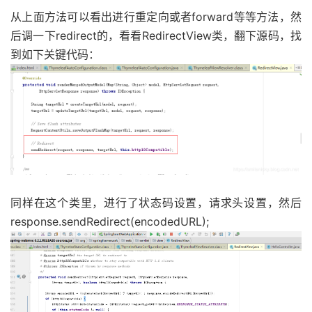
@ConditionalOnWebApplication
(
type 
=
Type
.
SERVLET
从上面方法可以看出进行重定向或者forward等等方法，然
@ConditionalOnProperty
(
name 
=
"spring.thymeleaf.
....
后调一下redirect的，看看RedirectView类，翻下源码，找
static
class
ThymeleafWebMvcConfiguration
{
}
到如下关键代码：
@Bean
@ConditionalOnEnabledResourceChain
@ConditionalOnMissingFilterBean
(
ResourceUrlE
FilterRegistrationBean
<
ResourceUrlEncodingFi
FilterRegistrationBean
<
ResourceUrlEncodi
new
ResourceUrlEncodingFilter
())
            registration
.
setDispatcherTypes
(
Dispatch
return
 registration
;
}
同样在这个类里，进行了状态码设置，请求头设置，然后
//比较重要的视图解析器配置
response.sendRedirect(encodedURL);
@Configuration
(
proxyBeanMethods 
=
false
)
static
class
ThymeleafViewResolverConfigurat
@Bean
@ConditionalOnMissingBean
(
name 
=
"thymel
ThymeleafViewResolver
 thymeleafViewResol