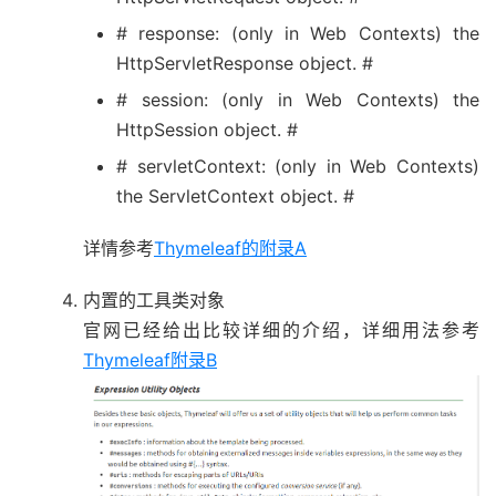
# response: (only in Web Contexts) the
HttpServletResponse object. #
# session: (only in Web Contexts) the
HttpSession object. #
# servletContext: (only in Web Contexts)
the ServletContext object. #
详情参考
Thymeleaf的附录A
内置的工具类对象
官网已经给出比较详细的介绍，详细用法参考
Thymeleaf附录B