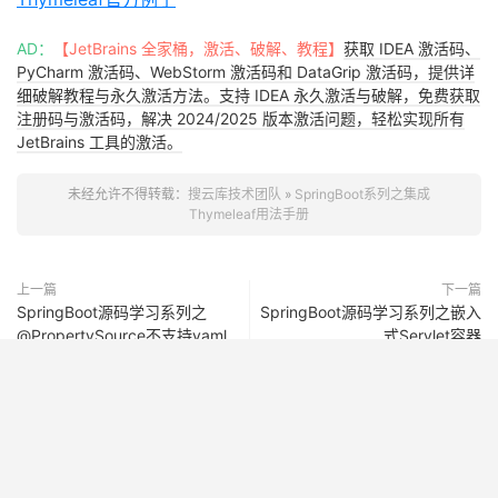
private
String
 appendCharset
(
MimeType
 ty
if
(
type
.
getCharset
()
!=
null
)
{
AD：
【JetBrains 全家桶，激活、破解、教程】
获取 IDEA 激活码、
return
 type
.
toString
();
PyCharm 激活码、WebStorm 激活码和 DataGrip 激活码，提供详
}
细破解教程与永久激活方法。支持 IDEA 永久激活与破解，免费获取
LinkedHashMap
<
String
,
String
>
 parame
注册码与激活码，解决 2024/2025 版本激活问题，轻松实现所有
                parameters
.
put
(
"charset"
,
 charset
);
JetBrains 工具的激活。
                parameters
.
putAll
(
type
.
getParameters
return
new
MimeType
(
type
,
 parameters
未经允许不得转载：
搜云库技术团队
»
SpringBoot系列之集成
}
Thymeleaf用法手册
}
上一篇
下一篇
}
SpringBoot源码学习系列之
SpringBoot源码学习系列之嵌入
@PropertySource不支持yaml
式Servlet容器
@Configuration
(
proxyBeanMethods 
=
false
)
读取原因
@ConditionalOnWebApplication
(
type 
=
Type
.
REACTIV
@ConditionalOnProperty
(
name 
=
"spring.thymeleaf.
static
class
ThymeleafReactiveConfiguration
{
JetBrains 全家桶，激活、破解、教程
@Bean
提供 JetBrains 全家桶激活码、注册码、破解补丁下载及详细激活
@ConditionalOnMissingBean
(
ISpringWebFluxTemp