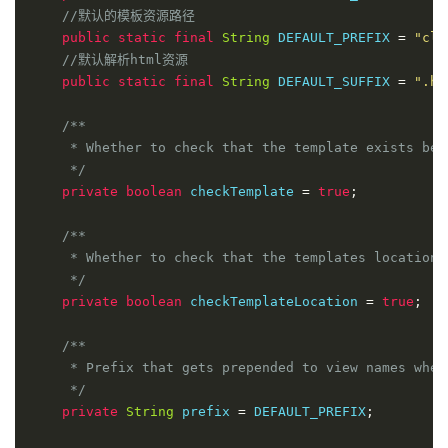
//默认的Thymeleaf资源解析器
//默认的模板资源路径
@Bean
public
static
final
String
 DEFAULT_PREFIX 
=
"cla
SpringResourceTemplateResolver
 defaultTempla
//默认解析html资源
SpringResourceTemplateResolver
 resolver 
public
static
final
String
 DEFAULT_SUFFIX 
=
".ht
//资源解析器的所有配置
            resolver
.
setApplicationContext
(
this
.
appl
/**

            resolver
.
setPrefix
(
this
.
properties
.
getPr
     * Whether to check that the template exists befo
            resolver
.
setSuffix
(
this
.
properties
.
getSu
     */
            resolver
.
setTemplateMode
(
this
.
properties
private
boolean
 checkTemplate 
=
true
;
if
(
this
.
properties
.
getEncoding
()
!=
nul
                resolver
.
setCharacterEncoding
(
this
.
p
/**

}
     * Whether to check that the templates location e
            resolver
.
setCacheable
(
this
.
properties
.
is
     */
Integer
 order 
=
this
.
properties
.
getTempl
private
boolean
 checkTemplateLocation 
=
true
;
if
(
order 
!=
null
)
{
                resolver
.
setOrder
(
order
);
/**

}
     * Prefix that gets prepended to view names when 
            resolver
.
setCheckExistence
(
this
.
properti
     */
return
 resolver
;
private
String
 prefix 
=
 DEFAULT_PREFIX
;
}