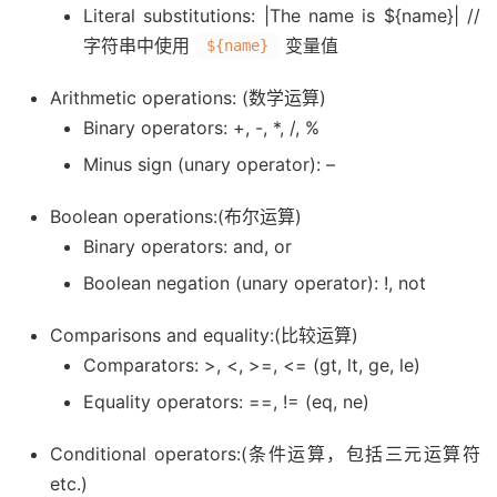
Literal substitutions: |The name is ${name}| //
字符串中使用
变量值
${name}
Arithmetic operations: (数学运算)
Binary operators: +, -, *, /, %
Minus sign (unary operator): –
Boolean operations:(布尔运算)
Binary operators: and, or
Boolean negation (unary operator): !, not
Comparisons and equality:(比较运算)
Comparators: >, <, >=, <= (gt, lt, ge, le)
Equality operators: ==, != (eq, ne)
Conditional operators:(条件运算，包括三元运算符
etc.)