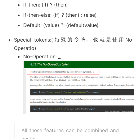
If-then: (if) ? (then)
If-then-else: (if) ? (then) : (else)
Default: (value) ?: (defaultvalue)
Special tokens:(特殊的令牌，也就是使用No-
Operatio)
No-Operation: _
All these features can be combined and
neste: