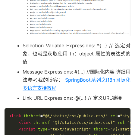
Selection Variable Expressions: *{…} // 选定对
象，也就是获取使用 th：object 属性的表达式的
值
Message Expressions: #{…} //国际化内容 详细用
法参考我的博客：
SpringBoot系列之i18n国际化
多语言支持教程
Link URL Expressions: @{…} // 定义URL链接
<link
th:href
=
"@{/static/css/public.css}"
rel
=
"style
<link
th:href
=
"@{/static/css/index.css}"
rel
=
"st
<script
type
=
"text/javascript"
th:src
=
"@{/static