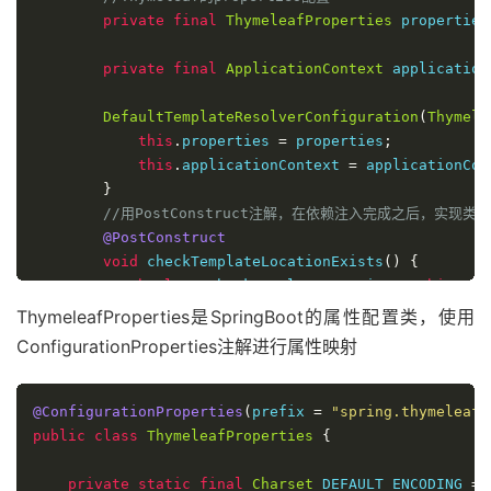
private
final
ThymeleafProperties
 properties
private
final
ApplicationContext
 application
DefaultTemplateResolverConfiguration
(
Thymele
this
.
properties 
=
 properties
;
this
.
applicationContext 
=
 applicationCon
}
//用PostConstruct注解，在依赖注入完成之后，实
@PostConstruct
void
 checkTemplateLocationExists
()
{
boolean
 checkTemplateLocation 
=
this
.
pro
if
(
checkTemplateLocation
)
{
ThymeleafProperties是SpringBoot的属性配置类，使用
TemplateLocation
 location 
=
new
Temp
ConfigurationProperties注解进行属性映射
if
(!
location
.
exists
(
this
.
applicatio
                    logger
.
warn
(
"Cannot find templat
+
"your Thymeleaf config
@ConfigurationProperties
(
prefix 
=
"spring.thymeleaf"
}
public
class
ThymeleafProperties
{
}
}
private
static
final
Charset
 DEFAULT_ENCODING 
=