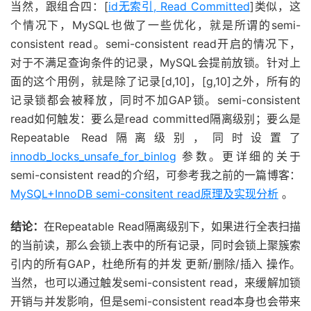
当然，跟组合四：[
id无索引, Read Committed
]类似，这
个情况下，MySQL也做了一些优化，就是所谓的semi-
consistent read。semi-consistent read开启的情况下，
对于不满足查询条件的记录，MySQL会提前放锁。针对上
面的这个用例，就是除了记录[d,10]，[g,10]之外，所有的
记录锁都会被释放，同时不加GAP锁。semi-consistent
read如何触发：要么是read committed隔离级别；要么是
Repeatable Read隔离级别，同时设置了
innodb_locks_unsafe_for_binlog
参数。更详细的关于
semi-consistent read的介绍，可参考我之前的一篇博客：
MySQL+InnoDB semi-consitent read原理及实现分析
。
结论：
在Repeatable Read隔离级别下，如果进行全表扫描
的当前读，那么会锁上表中的所有记录，同时会锁上聚簇索
引内的所有GAP，杜绝所有的并发 更新/删除/插入 操作。
当然，也可以通过触发semi-consistent read，来缓解加锁
开销与并发影响，但是semi-consistent read本身也会带来