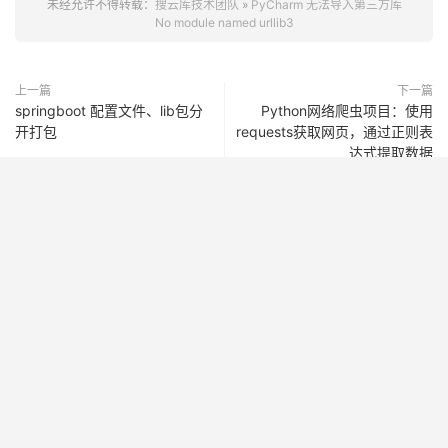
未经允许不得转载：
搜云库技术团队
»
PyCharm 无法导入第三方库
No module named urllib3
上一篇
下一篇
springboot 配置文件、lib包分
Python网络爬虫项目：使用
开打包
requests获取网页，通过正则表
达式提取数据
JetBrains 全家桶，激活、破解、教程
提供 JetBrains 全家桶激活码、注册码、破解补丁下载及详细激活
教程，支持 IntelliJ IDEA、PyCharm、WebStorm 等工具的永久激
活。无论是破解教程，还是最新激活码，均可免费获得，帮助开发
者解决常见激活问题，确保轻松破解并快速使用 JetBrains 软件。
获取免费的破解补丁和激活码，快速解决激活难题，全面覆盖
2024/2025 版本！
联系我们
联系我们

