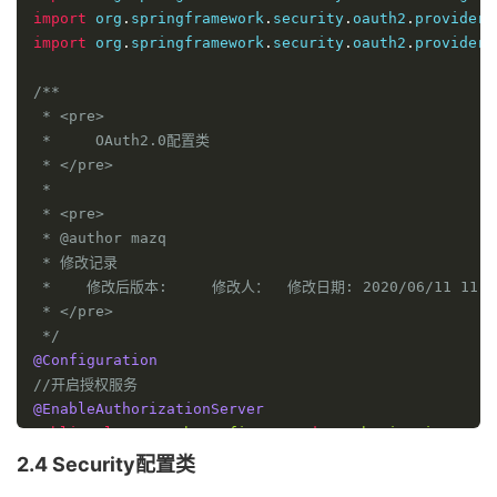
import
 org
.
springframework
.
security
.
oauth2
.
provider
.
import
 org
.
springframework
.
security
.
oauth2
.
provider
.
/**

 * <pre>

 *     OAuth2.0配置类

 * </pre>

 *

 * <pre>

 * @author mazq

 * 修改记录

 *    修改后版本:     修改人：  修改日期: 2020/06/11 11:0
 * </pre>

 */
@Configuration
//开启授权服务
@EnableAuthorizationServer
public
class
OAuth2Config
extends
AuthorizationServe
2.4 Security配置类
@Autowired