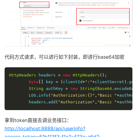
.
tokenKeyAccess
(
"isAuthenticated()"
)
.
and
().
authorizeRequests
().
antMatche
//  开启/oauth/check_token验证端口认
// 其余所有请求全部需要鉴权认证
.
checkTokenAccess
(
"isAuthenticated()
.
anyRequest
().
authenticated
()
//允许表单认证
// 关闭跨域保护;
.
allowFormAuthenticationForClients
()
.
and
().
csrf
().
disable
();
}
}
@Bean
}
public
TokenStore
 memoryTokenStore
()
{
代码方式请求，可以进行如下封装，即进行base64加密
// 最基本的InMemoryTokenStore生成token
return
new
InMemoryTokenStore
();
HttpHeaders
 headers 
=
new
HttpHeaders
();
}
byte
[]
 key 
=
(
clientId
+
":"
+
clientSecret
).
get
String
 authKey 
=
new
String
(
Base64
.
encodeBas
}
        LOG
.
info
(
"Authorization:{}"
,
"Basic "
+
authKey
        headers
.
add
(
"Authorization"
,
"Basic "
+
authKey
拿到token直接去调业务接口：
http://localhost:8888/api/userinfo?
access_token=61b113f3-f1e2-473e-a6d7-