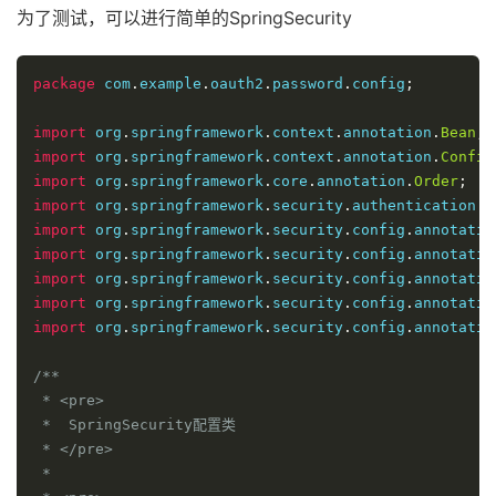
private
AuthenticationManager
 authenticationMana
为了测试，可以进行简单的SpringSecurity
private
static
final
String
 CLIENT_ID 
=
"cms"
;
private
static
final
String
 SECRET_CHAR_SEQUENCE
package
 com
.
example
.
oauth2
.
password
.
config
;
private
static
final
String
 SCOPE_READ 
=
"read"
;
private
static
final
String
 SCOPE_WRITE 
=
"write
import
 org
.
springframework
.
context
.
annotation
.
Bean
;
private
static
final
String
 TRUST 
=
"trust"
;
import
 org
.
springframework
.
context
.
annotation
.
Config
private
static
final
String
 USER 
=
"user"
;
import
 org
.
springframework
.
core
.
annotation
.
Order
;
private
static
final
String
 ALL 
=
"all"
;
import
 org
.
springframework
.
security
.
authentication
.
A
private
static
final
int
 ACCESS_TOKEN_VALIDITY_S
import
 org
.
springframework
.
security
.
config
.
annotatio
private
static
final
int
 FREFRESH_TOKEN_VALIDITY
import
 org
.
springframework
.
security
.
config
.
annotatio
// 密码模式授权模式
import
 org
.
springframework
.
security
.
config
.
annotatio
private
static
final
String
 GRANT_TYPE_PASSWORD 
import
 org
.
springframework
.
security
.
config
.
annotatio
//授权码模式
import
 org
.
springframework
.
security
.
config
.
annotatio
private
static
final
String
 AUTHORIZATION_CODE 
=
//refresh token模式
/**

private
static
final
String
 REFRESH_TOKEN 
=
"ref
 * <pre>

//简化授权模式
 *  SpringSecurity配置类

private
static
final
String
 IMPLICIT 
=
"implicit
 * </pre>

//指定哪些资源是需要授权验证的
 *
