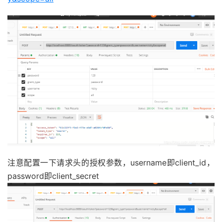
.
authorizedGrantTypes
(
GRANT_TYPE_PAS
.
password
(
"{noop}123"
)
}
.
roles
(
"admin"
);
}
@Override
public
void
 configure
(
AuthorizationServerEndpoin
@Override
// 使用内存保存生成的token
public
void
 configure
(
WebSecurity
 web
)
throws
Ex
        endpoints
.
authenticationManager
(
authenticati
//解决静态资源被拦截的问题
}
        web
.
ignoring
().
antMatchers
(
"/asserts/**"
);
        web
.
ignoring
().
antMatchers
(
"https://tech.sou
/**

}
     * 认证服务器的安全配置

     *

@Override
     * @param security

protected
void
 configure
(
HttpSecurity
 http
)
thro
     * @throws Exception

        http   
// 配置登录页并允许访问
     */
//.formLogin().permitAll()
注意配置一下请求头的授权参数，username即client_id，
@Override
// 配置Basic登录
password即client_secret
public
void
 configure
(
AuthorizationServerSecurit
//.and().httpBasic()
        security

// 配置登出页面
//.realm(RESOURCE_ID)
.
logout
().
logoutUrl
(
"/logout"
).
logou
// 开启/oauth/token_key验证端口认证权限
// 配置允许访问的链接