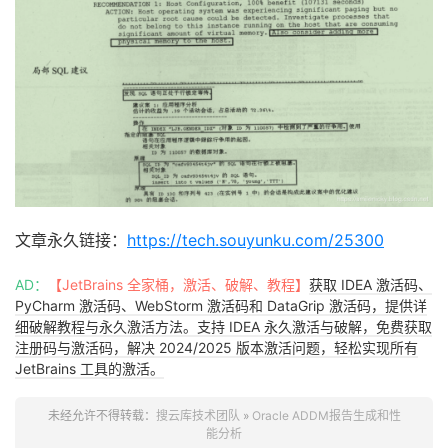
orcl         ORCL              
422
17
Apr
2019
21
:
20
orcl         ORCL              
423
17
Apr
2019
22
:
00
orcl         ORCL              
424
17
Apr
2019
23
:
00
orcl         ORCL              
425
18
Apr
2019
00
:
00
orcl         ORCL              
426
18
Apr
2019
21
:
26
orcl         ORCL              
427
18
Apr
2019
22
:
00
11
 rows selected

---------
1525762377
文章永久链接：
https://tech.souyunku.com/25300
---------
1
AD：
【JetBrains 全家桶，激活、破解、教程】
获取 IDEA 激活码、
PyCharm 激活码、WebStorm 激活码和 DataGrip 激活码，提供详
细破解教程与永久激活方法。支持 IDEA 永久激活与破解，免费获取
---------
注册码与激活码，解决 2024/2025 版本激活问题，轻松实现所有
18
/
04
/
2019
JetBrains 工具的激活。
Specify
 the 
Begin
and
End
Snapshot
Ids
~~~~~~~~~~~~~~~~~~~~~~~~~~~~~~~~~~~~~~
Begin
Snapshot
Id
 specified
:
418
未经允许不得转载：
搜云库技术团队
»
Oracle ADDM报告生成和性
能分析
End
Snapshot
Id
 specified
:
420