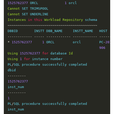
1525762377
 ORCL             
1
Cannot
Cannot
Instances
in
this
Workload
Repository
~~~~~~~~~~~~~~~~~~~~~~~~~~~~~~~~~~~~~~~~~~~~
------------
-----
------------
------------
-------
*
1525762377
1
 ORCL         orcl         PC
-
2015
906
Using
1525762377
for
 database 
Id
Using
1
for
 instance number

PL
/
SQL procedure successfully completed

---------
1525762377
---------
1
PL
/
SQL procedure successfully completed
