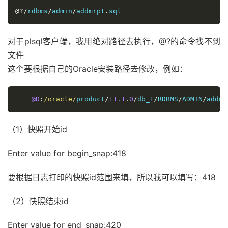
@?/
rdbms
/
admin
/
addmrpt
.
对于plsql客户端，我用绝对路径去执行，@?的命令找不到
文件
这个要根据自己的Oracle安装路径去修改，例如：
@D
:
/oracle/
product
/
11.1
.
0
/
db_1
/
RDBMS
/
ADMIN
/
addmr
（1）快照开始id
Enter value for begin_snap:418
要根据日志打印的快照id范围来填，所以我可以填写：418
（2）快照结束id
Enter value for end_snap:420