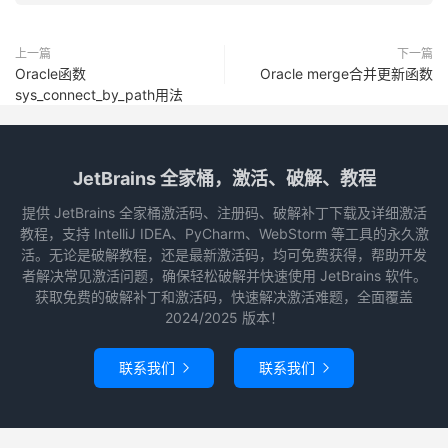
PL
/
SQL procedure successfully completed

上一篇
下一篇
---------
Oracle函数
Oracle merge合并更新函数
418
sys_connect_by_path用法
---------
420
PL
/
SQL procedure successfully completed

JetBrains 全家桶，激活、破解、教程
---------
提供 JetBrains 全家桶激活码、注册码、破解补丁下载及详细激活
1
教程，支持 IntelliJ IDEA、PyCharm、WebStorm 等工具的永久激
活。无论是破解教程，还是最新激活码，均可免费获得，帮助开发
---------
者解决常见激活问题，确保轻松破解并快速使用 JetBrains 软件。
获取免费的破解补丁和激活码，快速解决激活难题，全面覆盖
1525762377
2024/2025 版本！
---------
418
联系我们
联系我们


---------
420