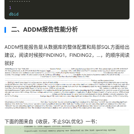
---------
1
---------
1525762377
二、ADDM报告性能分析
---------
ADDM性能报告是从数据库的整体配置和局部SQL方面给出
18
/
04
/
2019
Specify
 the number of days of snapshots to choose 
fr
建议，阅读时候按FINDING1，FINDING2，…，的顺序阅读
~~~~~~~~~~~~~~~~~~~~~~~~~~~~~~~~~~~~~~~~~~~~~~~~~~~~
就好
Entering
 the number of days 
(
n
)
 will result 
in
(
n
)
 days of snapshots being listed
.
Pressing
<retur
specifying a number lists all completed snapshots
.
Listing
 the 
last
3
 days of 
Completed
Snapshots
------------
------------
--------
-----------------
orcl         ORCL              
417
16
Apr
2019
00
:
00
orcl         ORCL              
418
16
Apr
2019
19
:
48
orcl         ORCL              
419
16
Apr
2019
21
:
00
下面的图来自《收获，不止SQL优化》一书：
orcl         ORCL              
420
16
Apr
2019
22
:
00
orcl         ORCL              
421
16
Apr
2019
23
:
00