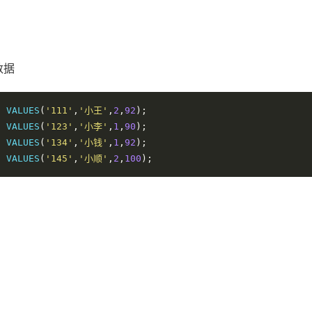
数据
)
 VALUES
(
'111'
,
'小王'
,
2
,
92
);