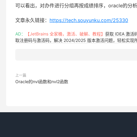
INSERT INTO t_score
(
stuId
,
stuName
,
classId
,
score
INSERT INTO t_score
(
stuId
,
stuName
,
classId
,
score
INSERT INTO t_score
(
stuId
,
stuName
,
classId
,
score