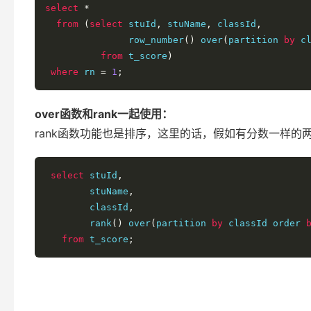
select
*
from
(
select
 stuId
,
 stuName
,
 classId
,
               row_number
()
 over
(
partition 
by
 c
from
 t_score
)
where
 rn 
=
1
;
over函数和rank一起使用：
rank函数功能也是排序，这里的话，假如有分数一样的两
select
 stuId
,
        stuName
,
        classId
,
        rank
()
 over
(
partition 
by
 classId order 
from
 t_score
;