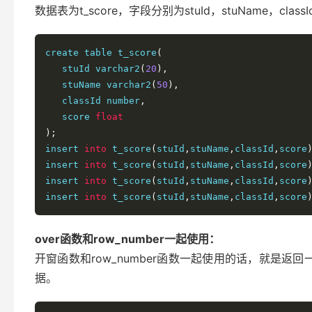
数据表为t_score，字段分别为stuId，stuName，classId
create table t_score
(
   stuId varchar2
(
20
),
   stuName varchar2
(
50
),
   classId number
,
   score 
float
);
insert 
into
 t_score
(
stuId
,
stuName
,
classId
,
score
insert 
into
 t_score
(
stuId
,
stuName
,
classId
,
score
insert 
into
 t_score
(
stuId
,
stuName
,
classId
,
score
insert 
into
 t_score
(
stuId
,
stuName
,
classId
,
score
over函数和row_number一起使用：
开窗函数和row_number函数一起使用的话，就是返
据。