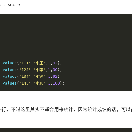
 ，score
)
 values
(
'111'
,
'小王'
,
1
,
92
);
)
 values
(
'123'
,
'小李'
,
1
,
90
);
)
 values
(
'134'
,
'小钱'
,
1
,
92
);
)
 values
(
'145'
,
'小顺'
,
1
,
100
);
回一行，不过这里其实不适合用来统计，因为统计成绩的话，可以存