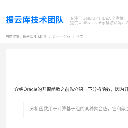
搜云库技术团队
专注于 JetBrains IDEA 全
提供 JetBrains 全家桶
当前位置：
搜云库技术团队
Oracle汇总
正文


介绍Oracle的开窗函数之前先介绍一下分析函数，因
分析函数用于计算基于组的某种聚合值，它和聚