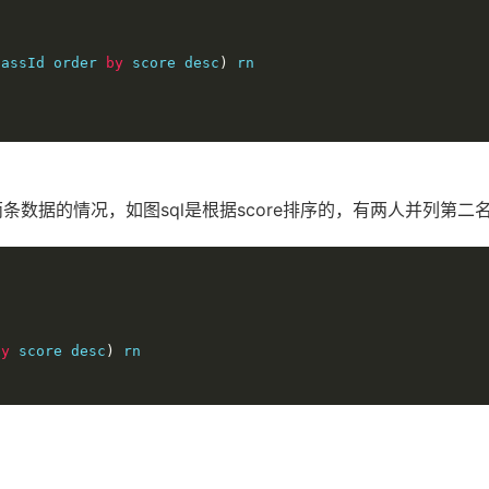
lassId order 
by
 score desc
)
 rn

条数据的情况，如图sql是根据score排序的，有两人并列第二
by
 score desc
)
 rn
