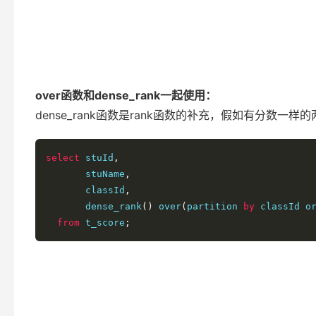
over函数和dense_rank一起使用：
dense_rank函数是rank函数的补充，假如有分数
select
 stuId
,
       stuName
,
       classId
,
       dense_rank
()
 over
(
partition 
by
 classId o