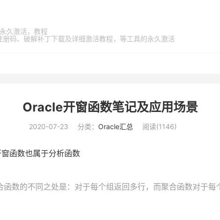
家桶，永久激活，教程
激活码、注册码、破解补丁下载及详细激活教程，等工具的永久激活
Oracle开窗函数笔记及应用场景
2020-07-23
分类：
Oracle汇总
阅读(
1146
)
为开窗函数也属于分析函数
合函数的不同之处是：对于每个组返回多行，而聚合函数对于每