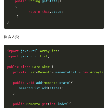
public
String
 getState
()
{
return
this
.
state
;
}
}
负责人类：
import
 java
.
util
.
ArrayList
;
import
 java
.
util
.
List
;
public
class
CareTaker
{
private
List
<
Memento
>
 mementoList 
=
new
ArrayList
public
void
 add
(
Memento
 state
){
      mementoList
.
add
(
state
);
}
public
Memento
get
(
int
 index
){