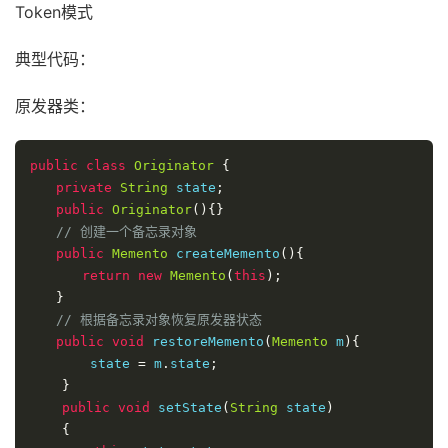
Token模式
典型代码：
原发器类：
public
class
Originator
{
private
String
 state
;
public
Originator
(){}
// 创建一个备忘录对象
public
Memento
 createMemento
(){
return
new
Memento
(
this
);
}
// 根据备忘录对象恢复原发器状态
public
void
 restoreMemento
(
Memento
 m
){
　　　　 state 
=
 m
.
state
;
}
public
void
 setState
(
String
 state
)
{