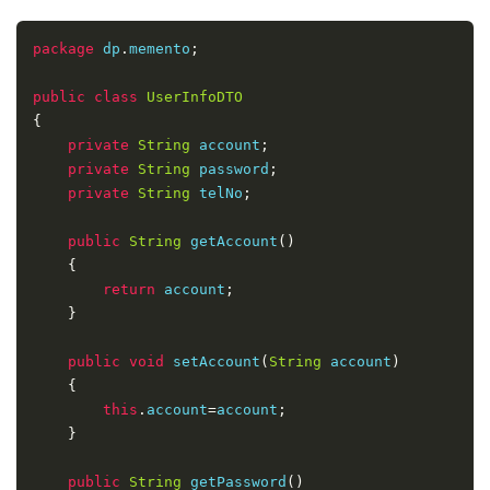
package
 dp
.
memento
;
public
class
UserInfoDTO
{
private
String
 account
;
private
String
 password
;
private
String
 telNo
;
public
String
 getAccount
()
{
return
 account
;
}
public
void
 setAccount
(
String
 account
)
{
this
.
account
=
account
;
}
public
String
 getPassword
()