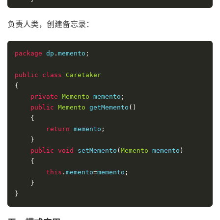
public
void
 setPassword
(
String
 password
)
负责人类，创建备忘录：
{
this
.
password
=
password
;
package
}
 dp
.
memento
;
public
public
class
String
Caretaker
 getTelNo
()
{
{
private
return
Memento
 telNo
 memento
;
;
}
public
Memento
 getMemento
()
{
public
return
void
 memento
 setTelNo
;
(
String
 telNo
)
{
}
public
this
void
.
telNo
 setMemento
=
telNo
;
(
Memento
 memento
)
}
{
}
this
.
memento
=
memento
;
}
}