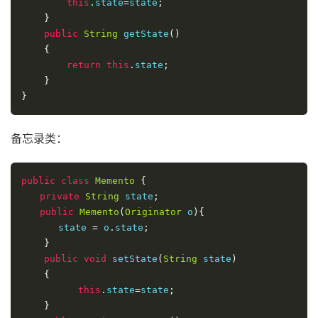
this
.
state
=
state
;
}
public
String
 getState
()
{
return
this
.
state
;
}
}
备忘录类：
public
class
Memento
{
private
String
 state
;
public
Memento
(
Originator
 o
){
　　　　state 
=
 o
.
state
;
}
public
void
 setState
(
String
 state
)
{
this
.
state
=
state
;
}