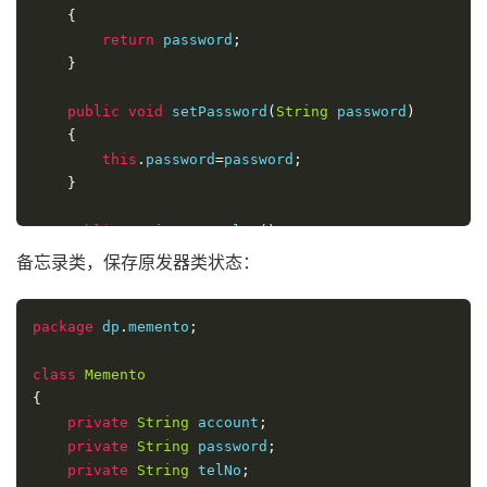
{
return
 password
;
}
public
void
 setPassword
(
String
 password
)
{
this
.
password
=
password
;
}
public
String
 getTelNo
()
{
备忘录类，保存原发器类状态：
return
 telNo
;
}
package
 dp
.
memento
;
public
void
 setTelNo
(
String
 telNo
)
class
{
Memento
{
this
.
telNo
=
telNo
;
}
private
String
 account
;
private
String
 password
;
public
private
Memento
String
 saveMemento
 telNo
;
()