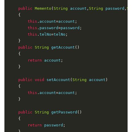
{
public
return
Memento
new
(
Memento
String
 account
(
account
,
,
String
password
 password
,
telNo
);
,
St
}
{
this
.
account
=
account
;
public
this
void
.
password
 restoreMemento
=
password
(
;
Memento
 memento
)
{
this
.
telNo
=
telNo
;
}
this
.
account
=
memento
.
getAccount
();
public
this
String
.
password
 getAccount
=
memento
()
.
getPassword
();
{
this
.
telNo
=
memento
.
getTelNo
();
}
return
 account
;
}
public
void
 show
()
{
public
void
 setAccount
(
String
 account
)
{
System
.
out
.
println
(
"Account:"
+
this
.
account
System
this
.
account
.
out
.
println
=
account
(
"Password:"
;
+
this
.
passwo
}
System
.
out
.
println
(
"TelNo:"
+
this
.
telNo
);
}
}
public
String
 getPassword
()
{
return
 password
;
}