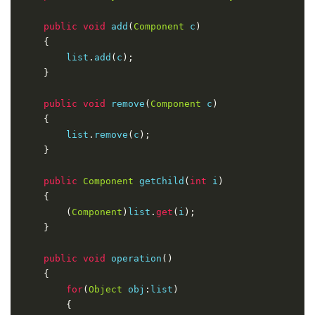
public
void
 add
(
Component
 c
)
{
        list
.
add
(
c
);
}
public
void
 remove
(
Component
 c
)
{
        list
.
remove
(
c
);
}
public
Component
 getChild
(
int
 i
)
{
(
Component
)
list
.
get
(
i
);
}
public
void
 operation
()
{
for
(
Object
 obj
:
list
)
{