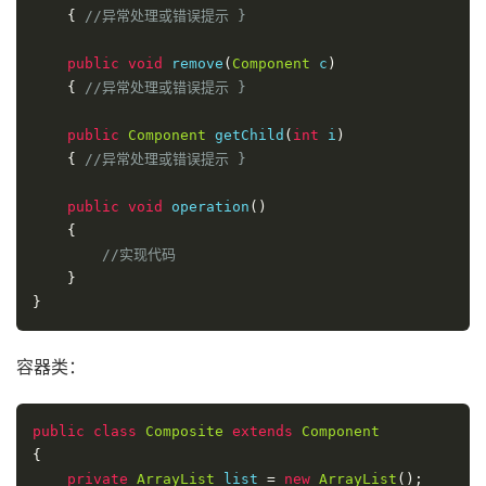
{
//异常处理或错误提示 } 
public
void
 remove
(
Component
 c
)
{
//异常处理或错误提示 }
public
Component
 getChild
(
int
 i
)
{
//异常处理或错误提示 }
public
void
 operation
()
{
//实现代码
}
}
容器类：
public
class
Composite
extends
Component
{
private
ArrayList
 list 
=
new
ArrayList
();