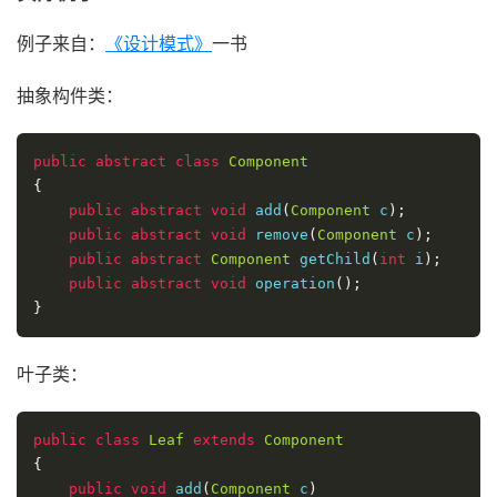
例子来自：
《设计模式》
一书
抽象构件类：
public
abstract
class
Component
{
public
abstract
void
 add
(
Component
 c
);
public
abstract
void
 remove
(
Component
 c
);
public
abstract
Component
 getChild
(
int
 i
);
public
abstract
void
 operation
();
}
叶子类：
public
class
Leaf
extends
Component
{
public
void
 add
(
Component
 c
)