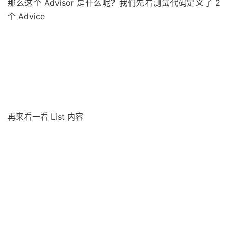
直接使用，原因很简单，实例化第一个对象的时候我们需要
知道它是否被代理了，既然要检测那么我们肯定需要先做
@Aspect 检测等相关逻辑，这个时候就进行缓存了便于后
续使用
那么这个 Advisor 是什么呢？我们先看测试代码定义了 2
个 Advice
再来看一看 List 内容