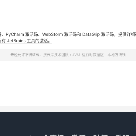
活码、PyCharm 激活码、WebStorm 激活码和 DataGrip 激活码
JetBrains 工具的激活。
未经允许不得转载：
搜云库技术团队
»
JVM-运行时数据区—本地方法栈