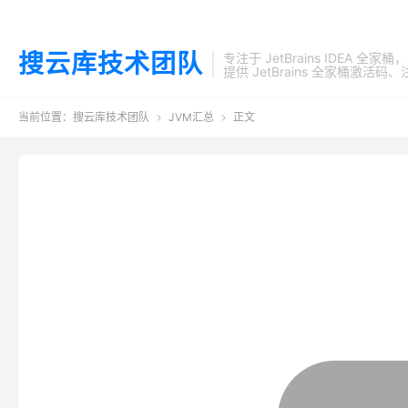
搜云库技术团队
专注于 JetBrains IDEA 全
提供 JetBrains 全家桶
当前位置：
搜云库技术团队
JVM汇总
正文

