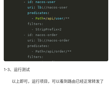
-
 id
:
 nacos
-
user

          uri
:
 lb
:
//nacos-user
          predicates
:
-
Path
=
/api/
user
/**

          filters:

            - StripPrefix=2

        - id: nacos-order

          uri: lb://nacos-order

          predicates:

            - Path=/api/order/**

          filters:

            - StripPrefix=2
1-3、运行测试
以上即可，运行项目，可以看到路由已经正常转发了