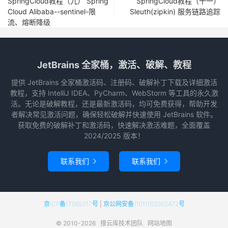
SpringCloud教程（九） Spring
SpringCloud教程（十一）
Cloud Alibaba--sentinel-限
Sleuth(zipkin) 服务链路追踪
流、熔断降级
JetBrains 全家桶，激活、破解、教程
提供 JetBrains 全家桶激活码、注册码、破解补丁下载及详细激活
教程，支持 IntelliJ IDEA、PyCharm、WebStorm 等工具的永久激
活。无论是破解教程，还是最新激活码，均可免费获得，帮助开发
者解决常见激活问题，确保轻松破解并快速使用 JetBrains 软件。
获取免费的破解补丁和激活码，快速解决激活难题，全面覆盖
2024/2025 版本！
联系我们
联系我们


京ICP备17065017号
|
京公网安备11011102002472号
© 2010-2026
搜云库技术团队
网站地图