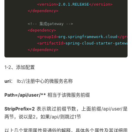
<version>
2.0.1.RELEASE
</version>
</dependency>
<!-- 集成gateway -->
<dependency>
<groupId>
org.springframework.cloud
</grou
<artifactId>
spring-cloud-starter-gateway
</dependency>
1-2、添加配置
uri
： lb://注册中心的微服务名称
Path=/api/user/**
相当于该微服务前缀
StripPrefix=2
表示跳过前缀节数，上面前缀/api/user/是
两节，说以是2，如果/api/则跳过1节
以上几个常用属性是通俗的解释，具体各个属性及其详细用