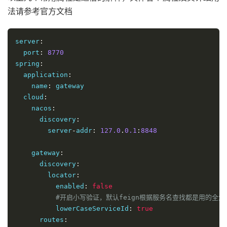
法请参考官方文档
server
:
  port
:
8770
spring
:
  application
:
    name
:
 gateway

  cloud
:
    nacos
:
      discovery
:
        server
-
addr
:
127.0
.
0.1
:
8848
    gateway
:
      discovery
:
        locator
:
          enabled
:
false
#开启小写验证，默认feign根据服务名查找都是用的全大
          lowerCaseServiceId
:
true
      routes
: