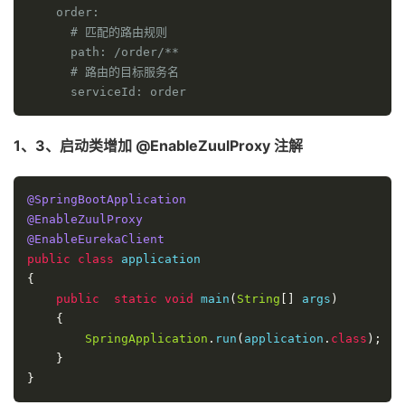
    order:

      # 匹配的路由规则

      path: /order/**

      # 路由的目标服务名

      serviceId: order
1、3、启动类增加 @EnableZuulProxy 注解
@SpringBootApplication
@EnableZuulProxy
@EnableEurekaClient
public
class
{
public
static
void
 main
(
String
[]
 args
)
{
SpringApplication
.
run
(
application
.
class
);
}
}