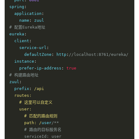
spring
:
  application
:
    name
:
# 配置Eureka地址
eureka
:
  client
:
    service
-
url
:
      defaultZone
:
 http
:
//localhost:8761/eureka/
  instance
:
    prefer
-
ip
-
address
:
true
# 构建路由地址
zuul
:
  prefix
:
/api

  routes:

    # 这里可以自定义

    user:

      # 匹配的路由规则

      path: /
user
/**

      # 路由的目标服务名

      serviceId: user
