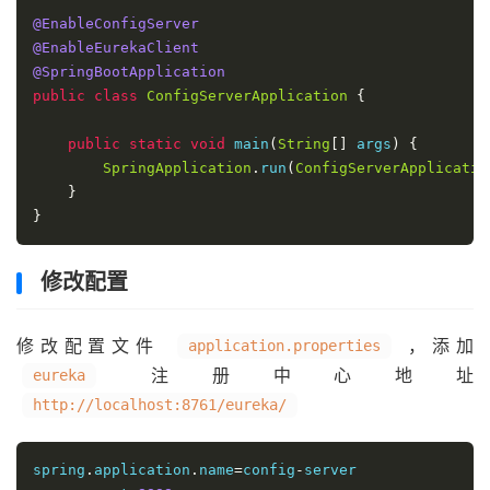
@EnableConfigServer
@EnableEurekaClient
@SpringBootApplication
public
class
ConfigServerApplication
{
public
static
void
 main
(
String
[]
 args
)
{
SpringApplication
.
run
(
ConfigServerApplicatio
}
}
修改配置
修改配置文件
，添加
application.properties
注册中心地址
eureka
http://localhost:8761/eureka/
spring
.
application
.
name
=
config
-
server
