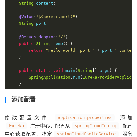
String
 content
;
@Value
(
"${server.port}"
)
String
 port
;
@RequestMapping
(
"/"
)
public
String
 home
()
{
return
"Hello world ,port:"
+
 port
+
",content
}
public
static
void
 main
(
String
[]
 args
)
{
SpringApplication
.
run
(
EurekaProviderApplicat
}
}
添加配置
修改配置文件
添加
application.properties
注册中心，配置从
配置
Eureka
springCloudConfig
中心读取配置，指定
服务
springCloudConfigService