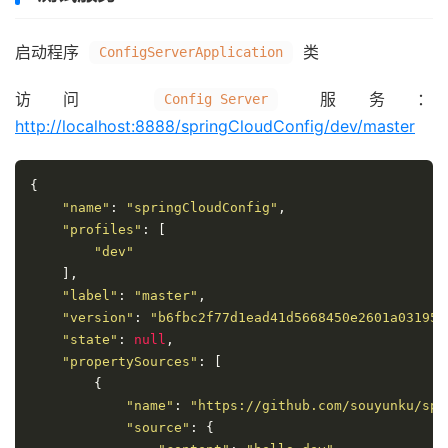
启动程序
类
ConfigServerApplication
访问
服务：
Config Server
http://localhost:8888/springCloudConfig/dev/master
{
"name"
:
"springCloudConfig"
,
"profiles"
:
[
"dev"
],
"label"
:
"master"
,
"version"
:
"b6fbc2f77d1ead41d5668450e2601a03195e
"state"
:
null
,
"propertySources"
:
[
{
"name"
:
"https://github.com/souyunku/spr
"source"
:
{