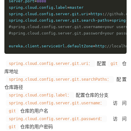
server
.
port
=
8888
spring
.
cloud
.
config
.
label
=
master

spring
.
cloud
.
config
.
server
.
git
.
uri
=
https
:
//github.co
spring
.
cloud
.
config
.
server
.
git
.
search
-
paths
=
spring
-
c
#spring.cloud.config.server.git.username=your userna
#spring.cloud.config.server.git.password=your passwo
eureka
.
client
.
serviceUrl
.
defaultZone
=
http
:
//localhos
配置
仓
spring.cloud.config.server.git.uri：
git
库地址
配置
spring.cloud.config.server.git.searchPaths：
仓库路径
配置仓库的分支
spring.cloud.config.label：
访问
spring.cloud.config.server.git.username：
仓库的用户名
git
访问
spring.cloud.config.server.git.password：
仓库的用户密码
git