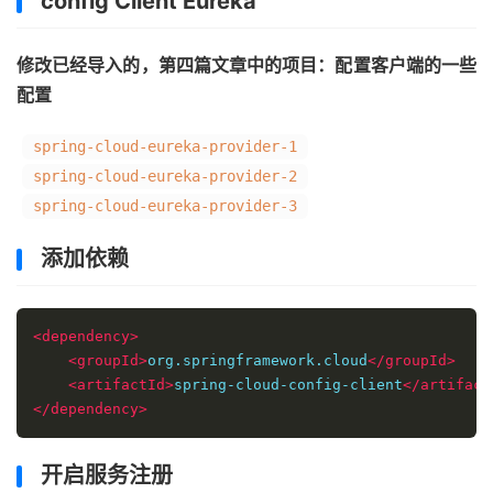
config Client Eureka
修改已经导入的，第四篇文章中的项目：配置客户端的一些
配置
spring-cloud-eureka-provider-1
spring-cloud-eureka-provider-2
spring-cloud-eureka-provider-3
添加依赖
<dependency>
<groupId>
org.springframework.cloud
</groupId>
<artifactId>
spring-cloud-config-client
</artifact
</dependency>
开启服务注册