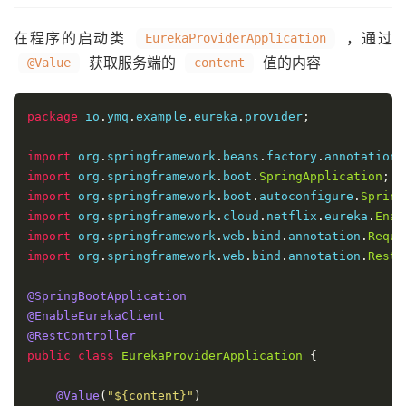
在程序的启动类
，通过
EurekaProviderApplication
获取服务端的
值的内容
@Value
content
package
 io
.
ymq
.
example
.
eureka
.
provider
;
import
 org
.
springframework
.
beans
.
factory
.
annotation
.
import
 org
.
springframework
.
boot
.
SpringApplication
;
import
 org
.
springframework
.
boot
.
autoconfigure
.
Spring
import
 org
.
springframework
.
cloud
.
netflix
.
eureka
.
Enab
import
 org
.
springframework
.
web
.
bind
.
annotation
.
Reque
import
 org
.
springframework
.
web
.
bind
.
annotation
.
RestC
@SpringBootApplication
@EnableEurekaClient
@RestController
public
class
EurekaProviderApplication
{
@Value
(
"${content}"
)