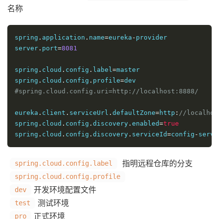
名称
spring
.
application
.
name
=
eureka
-
provider

server
.
port
=
8081
spring
.
cloud
.
config
.
label
=
master

spring
.
cloud
.
config
.
profile
=
#spring.cloud.config.uri=http://localhost:8888/
eureka
.
client
.
serviceUrl
.
defaultZone
=
http
:
//localhos
spring
.
cloud
.
config
.
discovery
.
enabled
=
true
spring
.
cloud
.
config
.
discovery
.
serviceId
=
config
-
serve
指明远程仓库的分支
spring.cloud.config.label
spring.cloud.config.profile
开发环境配置文件
dev
测试环境
test
正式环境
pro