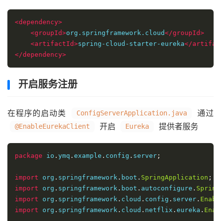
<dependency>
<groupId>
org.springframework.cloud
</groupId>
<artifactId>
spring-cloud-starter-eureka
</artifac
</dependency>
开启服务注册
在程序的启动类
通过
ConfigServerApplication.java
开启
提供者服务
@EnableEurekaClient
Eureka
package
 io
.
ymq
.
example
.
config
.
server
;
import
 org
.
springframework
.
boot
.
SpringApplication
;
import
 org
.
springframework
.
boot
.
autoconfigure
.
Spring
import
 org
.
springframework
.
cloud
.
config
.
server
.
Enabl
import
 org
.
springframework
.
cloud
.
netflix
.
eureka
.
Enab