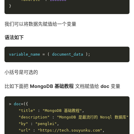
}
我们可以将数据先赋值给一个变量
语法如下
variable_name 
=
(
 document_data 
);
小括号是可选的
比如下面把
MongoDB 基础教程
文档赋值给
doc
变量
>
 doc
=({
"title"
:
"MongoDB 基础教程"
,
"description"
:
"MongoDB 是最流行的 Nosql 数据库"
,
"by"
:
"penglei"
,
"url"
:
"https://tech.souyunku.com"
,