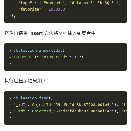
"tags"
:
[
"mongodb"
,
"database"
,
"NoSQL"
],
"favorite"
:
1000000
});
然后再使用
insert
方法将文档插入到集合中
>
 db
.
lession
.
insert
(
doc
)
WriteResult
({
"nInserted"
:
1
})
>
执行后显示结果如下：
>
 db
.
lession
.
find
()
{
"_id"
:
ObjectId
(
"59ed9d2dc3ba87608db0fe4b"
),
"tit
{
"_id"
:
ObjectId
(
"59ed9efdc3ba87608db0fe4c"
),
"tit
>