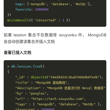
    tags
:
[
'mongodb'
,
'database'
,
'NoSQL'
],
    favorite
:
1000000
})
WriteResult
({
"nInserted"
:
1
})
如果 lession 集合不在数据库 souyunku 中， MongoDB
会自动创建该集合并插入文档
查看已插入文档
>
 db
.
lession
.
find
()
{
"_id"
:
ObjectId
(
"59ed9d2dc3ba87608db0fe4b"
),
"title"
:
"MongoDB 基础教程"
,
"description"
:
"MongoDB 是最流行的 Nosql 数据库"
,
"by"
:
"penglei"
,
"url"
:
"https://tech.souyunku.com"
,
"tags"
:
[
"mongodb"
,
"database"
,
"NoSQL"
],
"favorite"
:
1000000