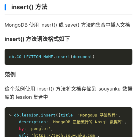
insert() 方法
MongoDB 使用 insert() 或 save() 方法向集合中插入文档
insert() 方法语法格式如下
db
.
COLLECTION_NAME
.
insert
(
document
)
范例
这个范例使用 insert() 方法将文档存储到 souyunku 数据
库的 lession 集合中
>
 db
.
lession
.
insert
({
title
:
'MongoDB 基础教程'
,
    description
:
'MongoDB 是最流行的 Nosql 数据库'
,
by
:
'penglei'
,
    url
:
'https://tech.souyunku.com'
,