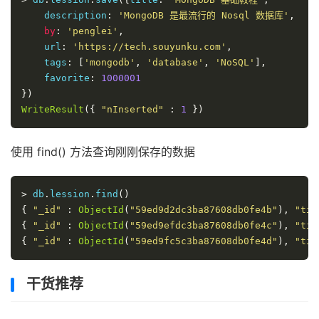
    description
:
'MongoDB 是最流行的 Nosql 数据库'
,
by
:
'penglei'
,
    url
:
'https://tech.souyunku.com'
,
    tags
:
[
'mongodb'
,
'database'
,
'NoSQL'
],
    favorite
:
1000001
})
WriteResult
({
"nInserted"
:
1
})
使用 find() 方法查询刚刚保存的数据
>
 db
.
lession
.
find
()
{
"_id"
:
ObjectId
(
"59ed9d2dc3ba87608db0fe4b"
),
"tit
{
"_id"
:
ObjectId
(
"59ed9efdc3ba87608db0fe4c"
),
"tit
{
"_id"
:
ObjectId
(
"59ed9fc5c3ba87608db0fe4d"
),
"tit
干货推荐