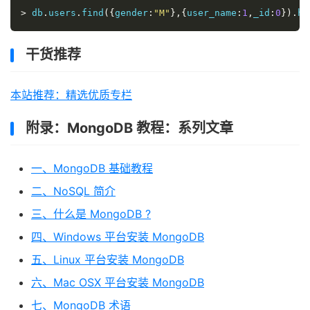
}
>
 db
.
users
.
find
({
gender
:
"M"
},{
user_name
:
1
,
_id
:
0
}).
hi
干货推荐
本站推荐：精选优质专栏
附录：MongoDB 教程：系列文章
一、MongoDB 基础教程
二、NoSQL 简介
三、什么是 MongoDB ?
四、Windows 平台安装 MongoDB
五、Linux 平台安装 MongoDB
六、Mac OSX 平台安装 MongoDB
七、MongoDB 术语