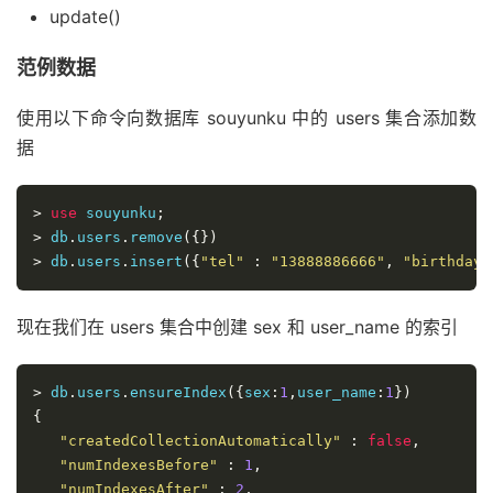
update()
范例数据
使用以下命令向数据库 souyunku 中的 users 集合添加数
据
>
use
 souyunku
;
>
 db
.
users
.
remove
({})
>
 db
.
users
.
insert
({
"tel"
:
"13888886666"
,
"birthday"
现在我们在 users 集合中创建 sex 和 user_name 的索引
>
 db
.
users
.
ensureIndex
({
sex
:
1
,
user_name
:
1
})
{
"createdCollectionAutomatically"
:
false
,
"numIndexesBefore"
:
1
,
"numIndexesAfter"
:
2
,