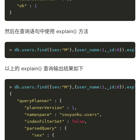
"ok"
:
1
}
然后在查询语句中使用 explain() 方法
>
 db
.
users
.
find
({
sex
:
"M"
},{
user_name
:
1
,
_id
:
0
}).
expla
以上的 explain() 查询输出结果如下
>
 db
.
users
.
find
({
sex
:
"M"
},{
user_name
:
1
,
_id
:
0
}).
expla
{
"queryPlanner"
:
{
"plannerVersion"
:
1
,
"namespace"
:
"souyunku.users"
,
"indexFilterSet"
:
false
,
"parsedQuery"
:
{
"sex"
:
{