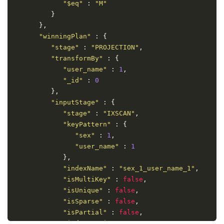
"$eq"
:
"M"
}
},
"winningPlan"
:
{
"stage"
:
"PROJECTION"
,
"transformBy"
:
{
"user_name"
:
1
,
"_id"
:
0
},
"inputStage"
:
{
"stage"
:
"IXSCAN"
,
"keyPattern"
:
{
"sex"
:
1
,
"user_name"
:
1
},
"indexName"
:
"sex_1_user_name_1"
,
"isMultiKey"
:
false
,
"isUnique"
:
false
,
"isSparse"
:
false
,
"isPartial"
:
false
,
"indexVersion"
:
1
,