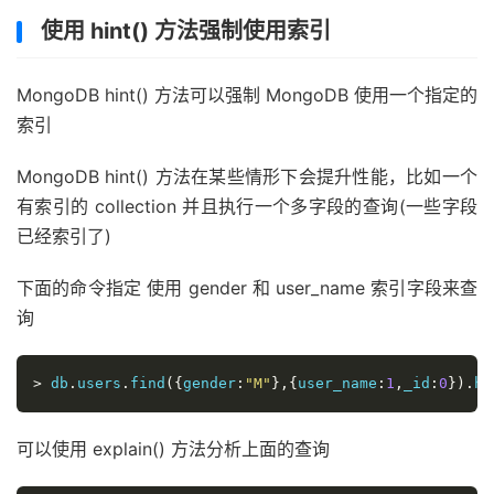
"direction"
:
"forward"
,
使用 hint() 方法强制使用索引
"indexBounds"
:
{
"sex"
:
[
MongoDB hint() 方法可以强制 MongoDB 使用一个指定的
"[\"M\", \"M\"]"
],
索引
"user_name"
:
[
"[MinKey, MaxKey]"
MongoDB hint() 方法在某些情形下会提升性能，比如一个
]
有索引的 collection 并且执行一个多字段的查询(一些字段
}
已经索引了)
}
},
下面的命令指定 使用 gender 和 user_name 索引字段来查
"rejectedPlans"
:
[
]
},
询
"serverInfo"
:
{
"host"
:
"lie"
,
>
 db
.
users
.
find
({
gender
:
"M"
},{
user_name
:
1
,
_id
:
0
}).
hi
"port"
:
27017
,
"version"
:
"3.4.9"
,
"gitVersion"
:
"876ebee8c7dd0e2d992f36a848ff4d
可以使用 explain() 方法分析上面的查询
},
"ok"
:
1