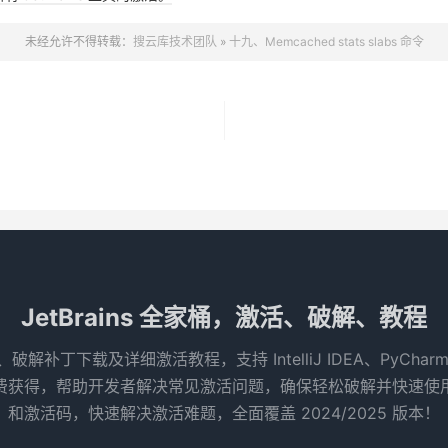
未经允许不得转载：
搜云库技术团队
»
十九、Memcached stats slabs 命令
JetBrains 全家桶，激活、破解、教程
码、破解补丁下载及详细激活教程，支持 IntelliJ IDEA、PyCha
得，帮助开发者解决常见激活问题，确保轻松破解并快速使用 Je
和激活码，快速解决激活难题，全面覆盖 2024/2025 版本！