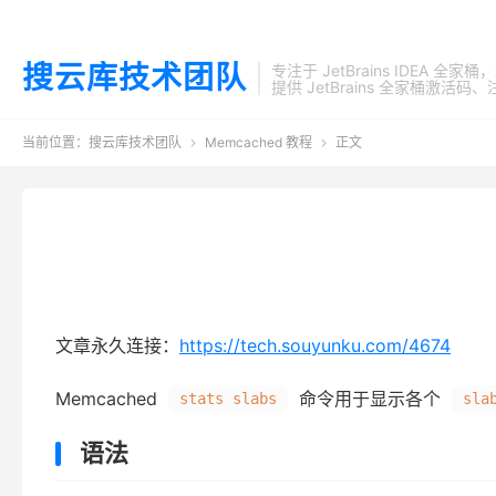
搜云库技术团队
专注于 JetBrains IDEA 全
提供 JetBrains 全家桶
当前位置：
搜云库技术团队
Memcached 教程
正文


文章永久连接：
https://tech.souyunku.com/4674
Memcached
命令用于显示各个
stats slabs
sla
语法