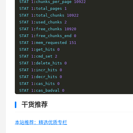
STAT 
1
:
chunks_per_page 
10922
STAT 
1
:
total_pages 
1
STAT 
1
:
total_chunks 
10922
STAT 
1
:
used_chunks 
2
STAT 
1
:
free_chunks 
10920
STAT 
1
:
free_chunks_end 
0
STAT 
1
:
mem_requested 
151
STAT 
1
:
get_hits 
0
STAT 
1
:
cmd_set 
2
STAT 
1
:
delete_hits 
0
STAT 
1
:
incr_hits 
0
STAT 
1
:
decr_hits 
0
STAT 
1
:
cas_hits 
0
STAT 
1
:
cas_badval 
0
STAT 
1
:
touch_hits 
0
干货推荐
STAT active_slabs 
1
STAT total_malloced 
1048512
END
本站推荐：精选优质专栏