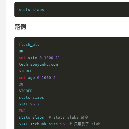
stats slabs
范例
flush_all

set
 site 
0
1000
11
tech
.
souyunku
.
com

set
 age 
0
1000
2
28
STORED

stats sizes

STAT 
96
2
END
stats slabs  
# stats slabs 命令
STAT 
1
:
chunk_size 
96
# 只用到了 slab 1 