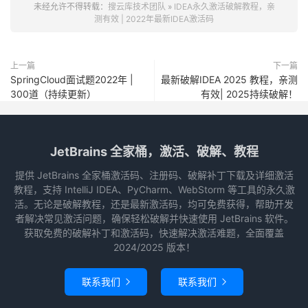
未经允许不得转载：
搜云库技术团队
»
IDEA永久激活破解教程，亲
测有效 | 2022年最新IDEA激活码
上一篇
下一篇
SpringCloud面试题2022年 |
最新破解IDEA 2025 教程，亲测
300道（持续更新）
有效| 2025持续破解！
JetBrains 全家桶，激活、破解、教程
提供 JetBrains 全家桶激活码、注册码、破解补丁下载及详细激活
教程，支持 IntelliJ IDEA、PyCharm、WebStorm 等工具的永久激
活。无论是破解教程，还是最新激活码，均可免费获得，帮助开发
者解决常见激活问题，确保轻松破解并快速使用 JetBrains 软件。
获取免费的破解补丁和激活码，快速解决激活难题，全面覆盖
2024/2025 版本！
联系我们
联系我们

