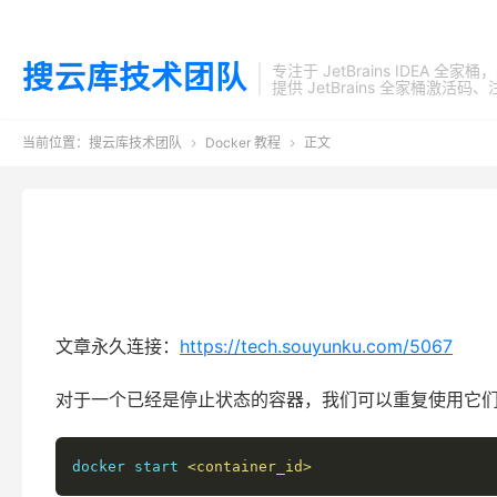
搜云库技术团队
专注于 JetBrains IDEA 全
提供 JetBrains 全家桶
当前位置：
搜云库技术团队
Docker 教程
正文


文章永久连接：
https://tech.souyunku.com/5067
对于一个已经是停止状态的容器，我们可以重复使用它
docker start 
<container_id>