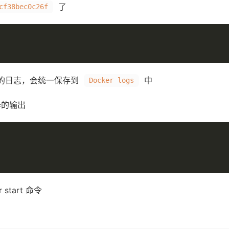
了
cf38bec0c26f
器的日志，会统一保存到
中
Docker logs
器的输出
tart 命令