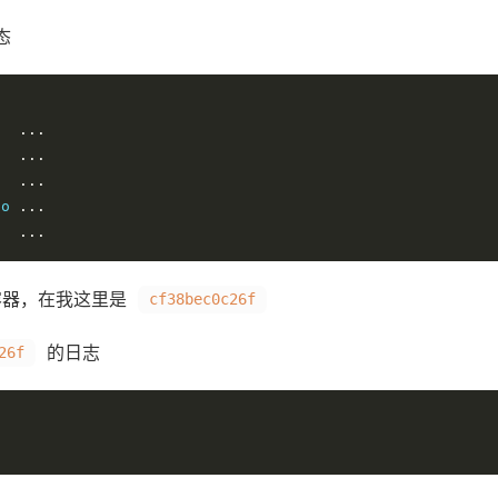
态
   
...
   
...
   
...
go 
...
   
...
器，在我这里是
cf38bec0c26f
的日志
26f