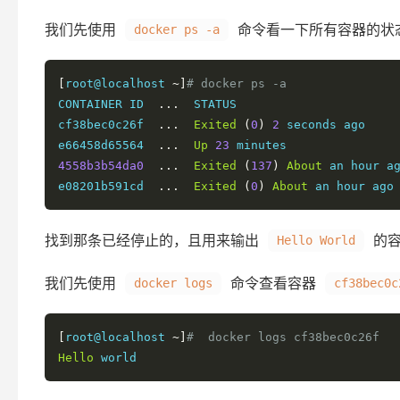
我们先使用
命令看一下所有容器的状
docker ps -a
[
root@localhost 
~]
# docker ps -a
CONTAINER ID  
...
  STATUS                      
cf38bec0c26f  
...
Exited
(
0
)
2
 seconds ago    
e66458d65564  
...
Up
23
 minutes               
4558b3b54da0
...
Exited
(
137
)
About
 an hour a
e08201b591cd  
...
Exited
(
0
)
About
 an hour ago
找到那条已经停止的，且用来输出
的容
Hello World
我们先使用
命令查看容器
docker logs
cf38bec0c
[
root@localhost 
~]
#  docker logs cf38bec0c26f
Hello
 world