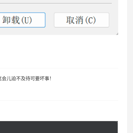
但这会儿迫不及待可要坏事！