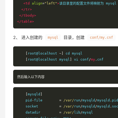
<td
align
=
"left"
>
该目录里的配置文件将映射为 mysql
</tr>
</tbody>
</table>
2、 进入创建的
目录，创建
mysql
conf/my.cnf
[
root@localhost 
~]
 cd mysql

[
root@localhost mysql
]
 vi conf
/
my
.
cnf
然后输入以下内容
[
mysqld
]
    pid
-
file        
=
/var/
run
/
mysqld
/
mysqld
.
pid
    socket          
=
/var/
run
/
mysqld
/
mysqld
.
soc
    datadir         
=
/var/
lib
/
mysql
