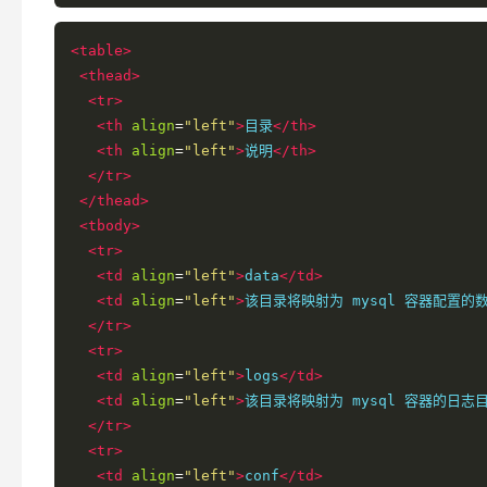
<table>
<thead>
<tr>
<th
align
=
"left"
>
目录
</th>
<th
align
=
"left"
>
说明
</th>
</tr>
</thead>
<tbody>
<tr>
<td
align
=
"left"
>
data
</td>
<td
align
=
"left"
>
该目录将映射为 mysql 容器配置的
</tr>
<tr>
<td
align
=
"left"
>
logs
</td>
<td
align
=
"left"
>
该目录将映射为 mysql 容器的日志
</tr>
<tr>
<td
align
=
"left"
>
conf
</td>