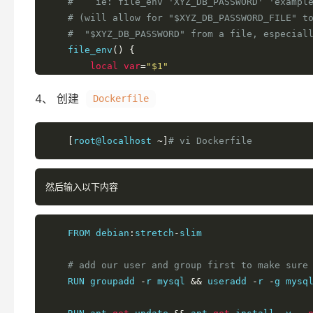
#    ie: file_env 'XYZ_DB_PASSWORD' 'exampl
# (will allow for "$XYZ_DB_PASSWORD_FILE" t
#  "$XYZ_DB_PASSWORD" from a file, especial
    file_env
()
{
local
var
=
"$1"
local
 fileVar
=
"${var}_FILE"
4、 创建
local
Dockerfile
def
=
"${2:-}"
if
[
"${!var:-}"
]
&&
[
"${!fileVar:-}"
            echo 
>&
2
"error: both $var and $fil
[
root@localhost 
~]
# vi Dockerfile
exit
1
fi
local
 val
=
"$def"
然后输入以下内容
if
[
"${!var:-}"
];
then
            val
=
"${!var}"
elif
[
"${!fileVar:-}"
];
then
    FROM debian
:
stretch
-
slim

            val
=
"$(< "
$
{!
fileVar
}
")"
fi
# add our user and group first to make sure
export
"$var"
=
"$val"
    RUN groupadd 
-
r mysql 
&&
 useradd 
-
r 
-
g mysql
        unset 
"$fileVar"
}