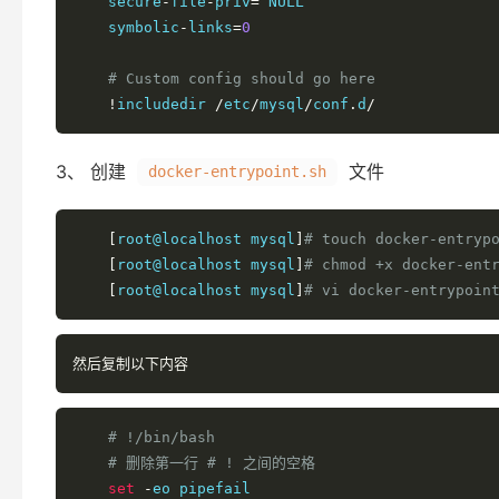
    secure
-
file
-
priv
=
 NULL

    symbolic
-
links
=
0
# Custom config should go here
!
includedir 
/
etc
/
mysql
/
conf
.
d
/
3、 创建
文件
docker-entrypoint.sh
[
root@localhost mysql
]
# touch docker-entryp
[
root@localhost mysql
]
# chmod +x docker-ent
[
root@localhost mysql
]
# vi docker-entrypoin
然后复制以下内容
# !/bin/bash
# 删除第一行 # ! 之间的空格
set
-
eo pipefail
