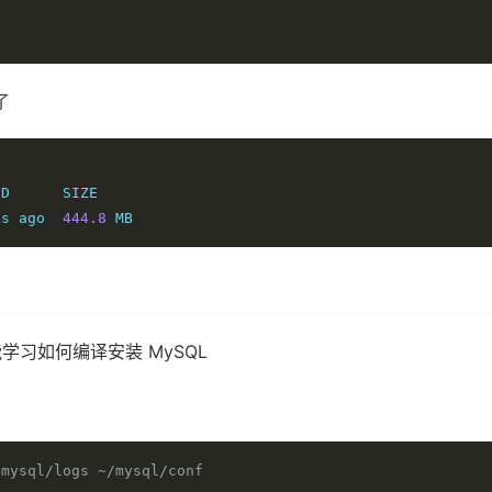
1
了
D      SIZE

ks ago  
444.8
 MB
习如何编译安装 MySQL
/mysql/logs ~/mysql/conf