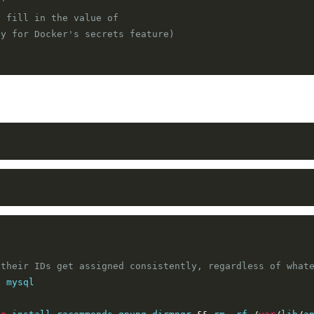
e'
o fill in the value of
ly for Docker's secrets feature)
];
then
eVar are set (but are exclusive)"
 their IDs get assigned consistently, regardless of what
 mysql
