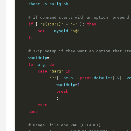
    shopt 
-
s nullglob

# if command starts with an option, prepend
if
[
"${1:0:1}"
=
'-'
];
then
set
--
 mysqld 
"$@"
fi
# skip setup if they want an option that st
    wantHelp
=
for
 arg
;
do
case
"$arg"
in
-
'?'
|--
help
|--
print
-
defaults
|-
V
|--
v
                wantHelp
=
1
break
;;
esac
done
# usage: file_env VAR [DEFAULT]