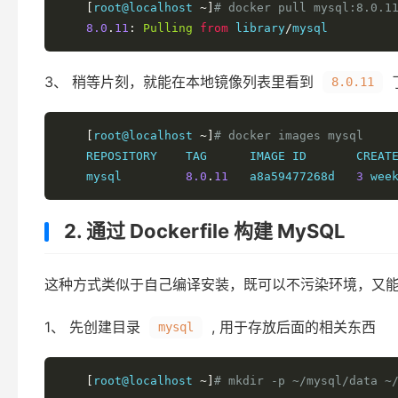
[
root@localhost 
~]
# docker pull mysql:8.0.1
8.0
.
11
:
Pulling
from
 library
/
mysql
3、 稍等片刻，就能在本地镜像列表里看到
8.0.11
[
root@localhost 
~]
# docker images mysql
    REPOSITORY    TAG      IMAGE ID       CREATE
    mysql         
8.0
.
11
   a8a59477268d   
3
 wee
2. 通过 Dockerfile 构建 MySQL
这种方式类似于自己编译安装，既可以不污染环境，又能学
1、 先创建目录
, 用于存放后面的相关东西
mysql
[
root@localhost 
~]
# mkdir -p ~/mysql/data ~