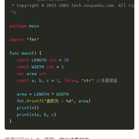
 * Copyright © 2015-2065 tech.souyunku.com. All right
 */
package
 main

import
"fmt"
func main
()
{
const
 LENGTH 
int
=
10
const
 WIDTH 
int
=
5
var
 area 
int
const
 a
,
 b
,
 c 
=
1
,
false
,
"str"
//多重赋值
   area 
=
 LENGTH 
*
 WIDTH

   fmt
.
Printf
(
"面积为 : %d"
,
 area
)
   println
()
   println
(
a
,
 b
,
 c
)
}