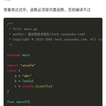
常量表达式中，函数必须是内置函数，否则编译不过
/**

 * file: main.go

 * author: 搜云库技术团队(tech.souyunku.com)

 * Copyright © 2015-2065 tech.souyunku.com. All right
 */
package
 main

import
"unsafe"
const
(
    a 
=
"abc"
    b 
=
 len
(
a
)
    c 
=
unsafe
.
Sizeof
(
a
)
)
func main
(){