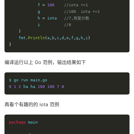
            f 
=
100
//iota +=1
            g          
//100  iota +=1
            h 
=
 iota   
//7,恢复计数
            i          
//8
)
    fmt
.
Println
(
a
,
b
,
c
,
d
,
e
,
f
,
g
,
h
,
i
)
}
编译运行以上 Go 范例，输出结果如下
$ go run main
.
0
1
2
 ha ha 
100
100
7
8
再看个有趣的的 iota 范例
package
 main
