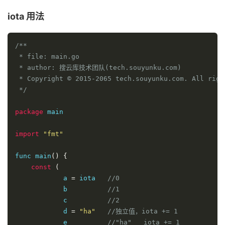
iota 用法
/**

 * file: main.go

 * author: 搜云库技术团队(tech.souyunku.com)

 * Copyright © 2015-2065 tech.souyunku.com. All right
 */
package
 main

import
"fmt"
func main
()
{
const
(
            a 
=
 iota   
//0
            b          
//1
            c          
//2
            d 
=
"ha"
//独立值，iota += 1
            e          
//"ha"   iota += 1