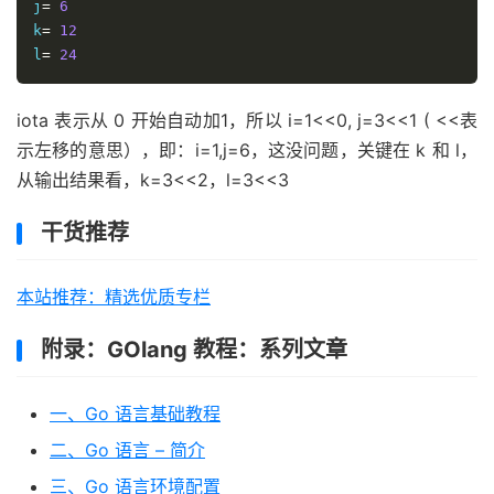
j
=
6
k
=
12
l
=
24
iota 表示从 0 开始自动加1，所以 i=1<<0, j=3<<1 ( <<表
示左移的意思），即：i=1,j=6，这没问题，关键在 k 和 l，
从输出结果看，k=3<<2，l=3<<3
干货推荐
本站推荐：精选优质专栏
附录：GOlang 教程：系列文章
一、Go 语言基础教程
二、Go 语言 – 简介
三、Go 语言环境配置