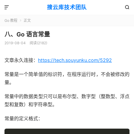
搜云库技术团队


Go 教程
正文

八、Go 语言常量
2019-08-04
阅读(
2182
)
文章永久连接：
https://tech.souyunku.com/5292
常量是一个简单值的标识符，在程序运行时，不会被修改的
量。
常量中的数据类型只可以是布尔型、数字型（整数型、浮点
型和复数）和字符串型。
常量的定义格式：