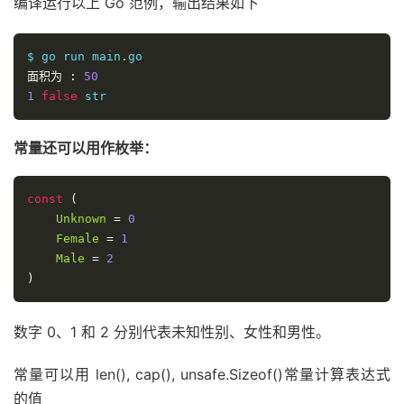
编译运行以上 Go 范例，输出结果如下
$ go run main
.
面积为
:
50
1
false
 str
常量还可以用作枚举：
const
(
Unknown
=
0
Female
=
1
Male
=
2
)
数字 0、1 和 2 分别代表未知性别、女性和男性。
常量可以用 len(), cap(), unsafe.Sizeof()常量计算表达式
的值