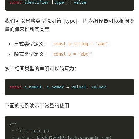
const
 identifier 
[
type
]
=
 value
我们可以省略类型说明符 [type]，因为编译器可以根据变
量的值来推断其类型
显式类型定义：
const b string = "abc"
隐式类型定义：
const b = "abc"
多个相同类型的声明可以简写为：
const
 c_name1
,
 c_name2 
=
 value1
,
 value2
下面的范例演示了常量的使用
/**

 * file: main.go

 * author: 搜云库技术团队(tech.souyunku.com)
