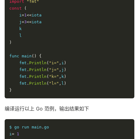
import
"fmt"
const
(
    i
=
1
<<
iota

    j
=
3
<<
iota

    k

)
func main
()
{
    fmt
.
Println
(
"i="
,
i
)
    fmt
.
Println
(
"j="
,
j
)
    fmt
.
Println
(
"k="
,
k
)
    fmt
.
Println
(
"l="
,
l
)
}
编译运行以上 Go 范例，输出结果如下
$ go run main
.
go 

i
=
1