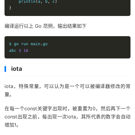
    println
(
a
,
 b
,
 c
)
}
编译运行以上 Go 范例，输出结果如下
$ go run main
.
go 

abc 
3
16
iota
iota，特殊常量，可以认为是一个可以被编译器修改的常
量。
在每一个const关键字出现时，被重置为0，然后再下一个
const出现之前，每出现一次iota，其所代表的数字会自动
增加1。