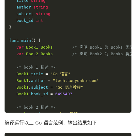
   title 
string
   author 
string
   subject 
string
   book_id 
int
}
func main
()
{
var
Book1
Books
/* 声明 Book1 为 Books 类型 
var
Book2
Books
/* 声明 Book2 为 Books 类型 
/* book 1 描述 */
Book1
.
title 
=
"Go 语言"
Book1
.
author 
=
"tech.souyunku.com"
Book1
.
subject 
=
"Go 语言教程"
Book1
.
book_id 
=
6495407
/* book 2 描述 */
Book2
.
title 
=
"Python 教程"
Book2
.
author 
=
"tech.souyunku.com"
编译运行以上 Go 语言范例，输出结果如下
Book2
.
subject 
=
"Python 语言教程"
Book2
.
book_id 
=
6495700