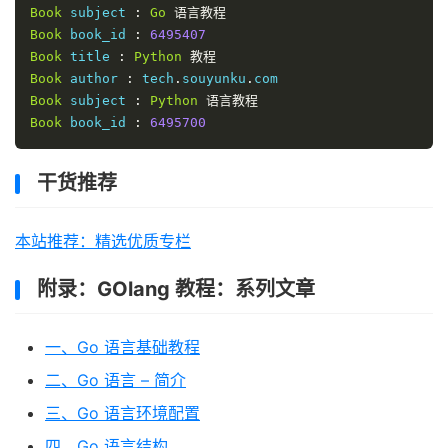
Book
 subject 
:
Go
语言教程
Book
/* 打印 Book2 信息 */
 book_id 
:
6495407
   printBook
Book
 title 
:
(&
Python
Book2
)
教程
}
Book
 author 
:
 tech
.
souyunku
.
func printBook
Book
 subject 
:
(
 book 
Python
*
Books
语言教程
)
{
   fmt
Book
 book_id 
.
Printf
(
:
"Book title : %s\n"
6495700
,
 book
.
title
);
   fmt
.
Printf
(
"Book author : %s\n"
,
 book
.
author
);
   fmt
.
Printf
(
"Book subject : %s\n"
,
 book
.
subject
);
干货推荐
   fmt
.
Printf
(
"Book book_id : %d\n"
,
 book
.
book_id
);
}
本站推荐：精选优质专栏
附录：GOlang 教程：系列文章
一、Go 语言基础教程
二、Go 语言 – 简介
三、Go 语言环境配置
四、Go 语言结构