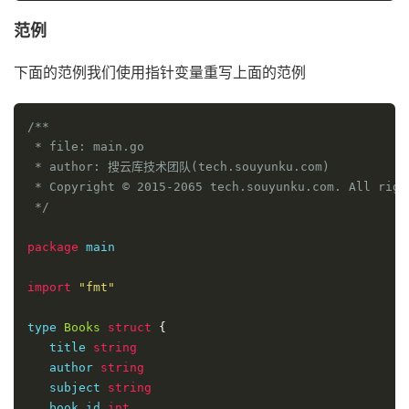
范例
下面的范例我们使用指针变量重写上面的范例
/**

 * file: main.go

 * author: 搜云库技术团队(tech.souyunku.com)

 * Copyright © 2015-2065 tech.souyunku.com. All right
 */
package
 main

import
"fmt"
type 
Books
struct
{
   title 
string
   author 
string
   subject 
string
   book_id 
int