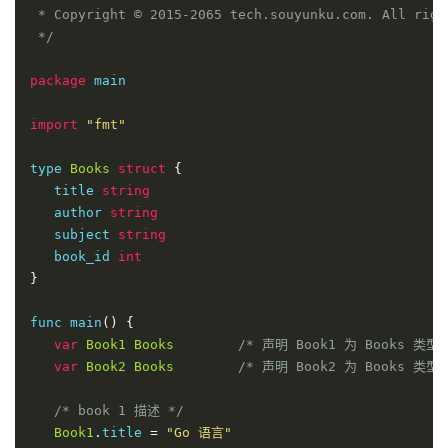
 * Copyright © 2015-2065 tech.souyunku.com. All right
 */
package
 main

import
"fmt"
type 
Books
struct
{
   title 
string
   author 
string
   subject 
string
   book_id 
int
}
func main
()
{
var
Book1
Books
/* 声明 Book1 为 Books 类型 
var
Book2
Books
/* 声明 Book2 为 Books 类型 
/* book 1 描述 */
Book1
.
title 
=
"Go 语言"