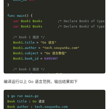
}
func main
()
{
var
Book1
Books
/* Declare Book1 of type B
var
Book2
Books
/* Declare Book2 of type B
/* book 1 描述 */
Book1
.
title 
=
"Go 语言"
Book1
.
author 
=
"tech.souyunku.com"
Book1
.
subject 
=
"Go 语言教程"
Book1
.
book_id 
=
6495407
/* book 2 描述 */
Book2
.
title 
=
"Python 教程"
Book2
.
author 
=
"tech.souyunku.com"
编译运行以上 Go 语言范例，输出结果如下
Book2
.
subject 
=
"Python 语言教程"
Book2
.
book_id 
=
6495700
$ go run main
.
Book
/* 打印 Book1 信息 */
 title 
:
Go
语言
   printBook
Book
 author 
(&
:
 tech
Book1
.
)
souyunku
.