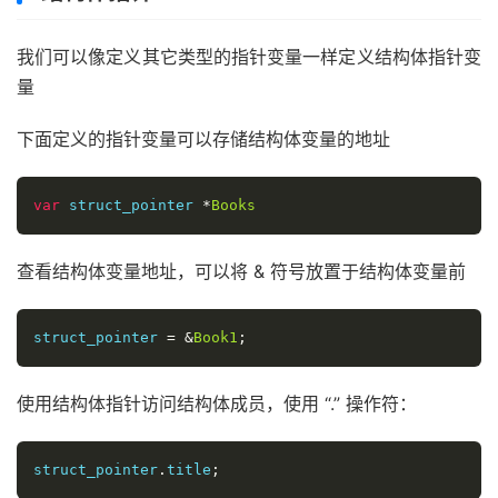
   fmt
.
Printf
(
"Book book_id : %d\n"
,
 book
.
book_id
);
}
我们可以像定义其它类型的指针变量一样定义结构体指针变
量
下面定义的指针变量可以存储结构体变量的地址
var
 struct_pointer 
*
Books
查看结构体变量地址，可以将 & 符号放置于结构体变量前
struct_pointer 
=
&
Book1
;
使用结构体指针访问结构体成员，使用 “.” 操作符：
struct_pointer
.
title
;