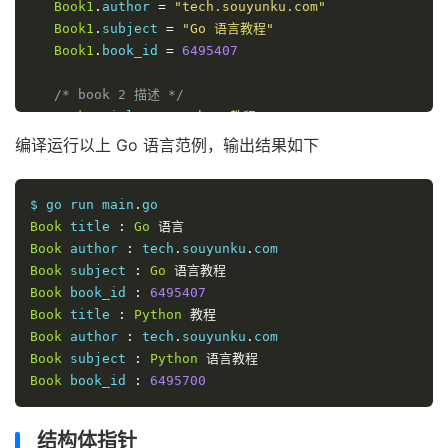
Book1
.
author 
=
"tech.souyunku.com"
Book1
.
subject 
=
"Go 语言教程"
Book1
.
book_id 
=
6495407
/* book 2 描述 */
Book2
.
title 
=
"Python 教程"
Book2
.
author 
=
"tech.souyunku.com"
编译运行以上 Go 语言范例，输出结果如下
Book2
.
subject 
=
"Python 语言教程"
Book2
.
book_id 
=
6495700
$ go run main
.
Book
/* 打印 Book1 信息 */
 title 
:
Go
语言
   printBook
Book
 author 
(
:
Book1
 tech
)
.
souyunku
.
Book
 subject 
:
Go
语言教程
Book
/* 打印 Book2 信息 */
 book_id 
:
6495407
   printBook
Book
 title 
:
(
Book2
Python
)
教程
}
Book
 author 
:
 tech
.
souyunku
.
Book
 subject 
:
Python
语言教程
func printBook
Book
 book_id 
:
(
 book 
6495700
Books
)
{
   fmt
.
Printf
(
"Book title : %s\n"
,
 book
.
title
);
   fmt
.
Printf
(
"Book author : %s\n"
,
 book
.
author
);
结构体指针
   fmt
.
Printf
(
"Book subject : %s\n"
,
 book
.
subject
);