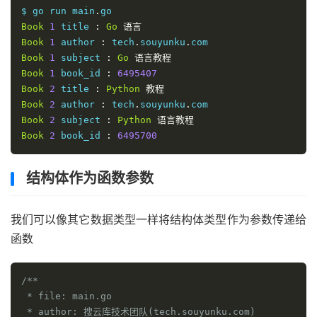
$ go run main
.
Book
/* 打印 Book1 信息 */
1
 title 
:
Go
语言
   fmt
Book
1
.
 author 
Printf
(
:
"Book 1 title : %s\n"
 tech
.
souyunku
.
,
Book1
.
title
)
   fmt
Book
1
.
 subject 
Printf
(
"Book 1 author : %s\n"
:
Go
语言教程
,
Book1
.
author
)
   fmt
Book
1
.
 book_id 
Printf
(
"Book 1 subject : %s\n"
:
6495407
,
Book1
.
subjec
   fmt
Book
2
.
 title 
Printf
(
:
"Book 1 book_id : %d\n"
Python
教程
,
Book1
.
book_i
Book
2
 author 
:
 tech
.
souyunku
.
Book
/* 打印 Book2 信息 */
2
 subject 
:
Python
语言教程
   fmt
Book
2
.
 book_id 
Printf
(
"Book 2 title : %s\n"
:
6495700
,
Book2
.
title
)
   fmt
.
Printf
(
"Book 2 author : %s\n"
,
Book2
.
author
)
   fmt
.
Printf
(
"Book 2 subject : %s\n"
,
Book2
.
subjec
结构体作为函数参数
   fmt
.
Printf
(
"Book 2 book_id : %d\n"
,
Book2
.
book_i
}
我们可以像其它数据类型一样将结构体类型作为参数传递给
函数
/**

 * file: main.go

 * author: 搜云库技术团队(tech.souyunku.com)
