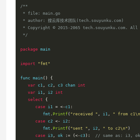
/**

 * file: main.go

 * author: 搜云库技术团队(tech.souyunku.com)

 * Copyright © 2015-2065 tech.souyunku.com. All 
 */
package
 main

import
"fmt"
func main
()
{
var
 c1
,
 c2
,
 c3 chan 
int
var
 i1
,
 i2 
int
select
{
case
 i1 
=
<-
c1
:
         fmt
.
Printf
(
"received "
,
 i1
,
" from c1\
case
 c2 
<-
 i2
:
         fmt
.
Printf
(
"sent "
,
 i2
,
" to c2\n"
)
case
 i3
,
 ok 
:=
(<-
c3
):
// same as: i3, o