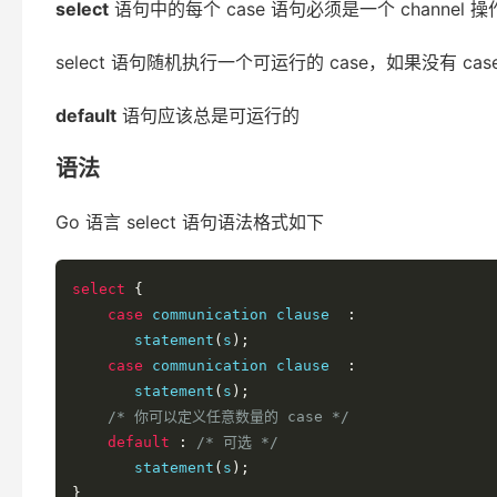
select
语句中的每个 case 语句必须是一个 channe
select 语句随机执行一个可运行的 case，如果没有 ca
default
语句应该总是可运行的
语法
Go 语言 select 语句语法格式如下
select
{
case
 communication clause  
:
       statement
(
s
);
case
 communication clause  
:
       statement
(
s
);
/* 你可以定义任意数量的 case */
default
:
/* 可选 */
       statement
(
s
);
}