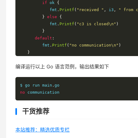
if
 ok 
{
            fmt
.
Printf
(
"received "
,
 i3
,
" from 
}
else
{
            fmt
.
Printf
(
"c3 is closed\n"
)
}
default
:
         fmt
.
Printf
(
"no communication\n"
)
}
}
编译运行以上 Go 语言范例，输出结果如下
$ go run main
.
no
 communication
干货推荐
本站推荐：精选优质专栏