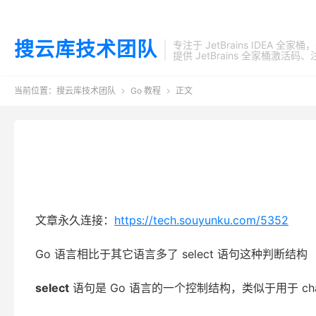
搜云库技术团队
专注于 JetBrains IDEA 全
提供 JetBrains 全家桶
当前位置：
搜云库技术团队
Go 教程
正文


文章永久连接：
https://tech.souyunku.com/5352
Go 语言相比于其它语言多了 select 语句这种判断结构
select
语句是 Go 语言的一个控制结构，类似于用于 channe