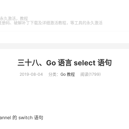
家桶，永久激活，教程
激活码、注册码、破解补丁下载及详细激活教程，等工具的永久激活
三十八、Go 语言 select 语句
2019-08-04
分类：
Go 教程
阅读(
1799
)
l 的 switch 语句