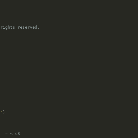
rights reserved.

n"
)
k := <-c3