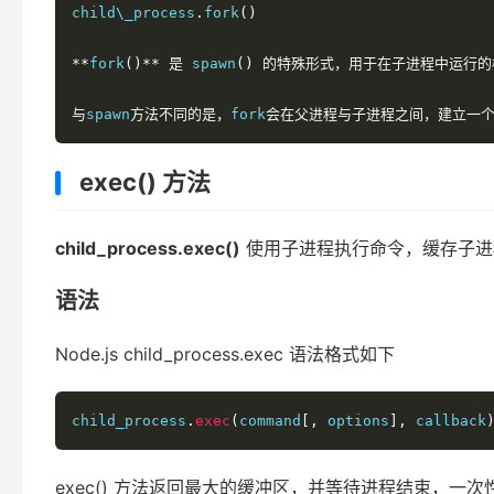
child\_process
.
fork
()
**
fork
()**
是
 spawn
()
的特殊形式，用于在子进程中运行的
与
spawn
方法不同的是，
fork
会在父进程与子进程之间，建立一
exec() 方法
child_process.exec()
使用子进程执行命令，缓存子进
语法
Node.js child_process.exec 语法格式如下
child_process
.
exec
(
command
[,
 options
],
 callback
exec() 方法返回最大的缓冲区，并等待进程结束，一