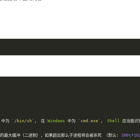
 
中为
`/bin/sh`
，
在
Windows
中为
`cmd.exe`
，
Shell
应当能识
的最大缓冲（二进制），如果超出那么子进程将会被杀死
（默认:
200
\*
10