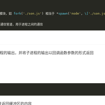
模块，如
 fork
(
'./son.js'
)
相当于
*
spawn
(
'node'
,
 \[
'./son.j
个通信管道，用于进程之间的通信
程的输出，并将子进程的输出以回调函数参数的形式返回
)
次性返回缓冲区的内容