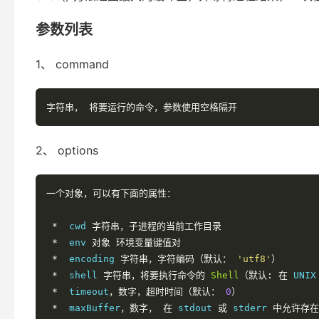
参数列表
1、 command
字符串，
将要运行的命令，参数使用空格隔开
2、 options
一个对象，可以有下面的属性：
*
  cwd 
字符串，子进程的当前工作目录
*
  env 
对象
环境变量键值对
*
  encoding 
字符串，字符编码（默认：
'utf8'
）
*
  shell 
字符串，将要执行命令的
Shell
（默认:
在
 UNIX
*
  timeout
，数字，超时时间（默认：
0
）
*
  maxBuffer
，数字，
在
 stdout 
或
 stderr 
中允许存在