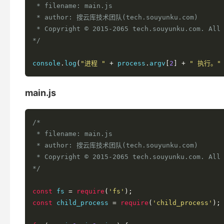
 * filename: main.js

 * author: 搜云库技术团队(tech.souyunku.com)

 * Copyright © 2015-2065 tech.souyunku.com. All 
*/
console
.
log
(
"进程 "
+
 process
.
argv
[
2
]
+
" 执行。"
main.js
/*

 * filename: main.js

 * author: 搜云库技术团队(tech.souyunku.com)

 * Copyright © 2015-2065 tech.souyunku.com. All 
*/
const
 fs 
=
require
(
'fs'
);
const
 child_process 
=
require
(
'child_process'
);