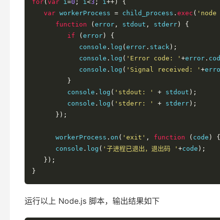
for
(
var
 i
=
0
;
 i
<
3
;
 i
++)
{
var
 workerProcess 
=
 child_process
.
exec
(
'node
function
(
error
,
 stdout
,
 stderr
)
{
if
(
error
)
{
            console
.
log
(
error
.
stack
);
            console
.
log
(
'Error code: '
+
error
.
co
            console
.
log
(
'Signal received: '
+
err
}
         console
.
log
(
'stdout: '
+
 stdout
);
         console
.
log
(
'stderr: '
+
 stderr
);
});
      workerProcess
.
on
(
'exit'
,
function
(
code
)
      console
.
log
(
'子进程已退出，退出码 '
+
code
);
});
}
运行以上 Node.js 脚本，输出结果如下