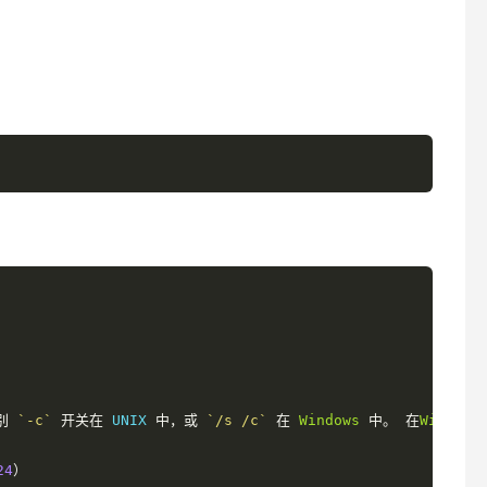
别
`-c`
开关在
 UNIX 
中，或
`/s /c`
在
Windows
中。
在
Windows
24
）