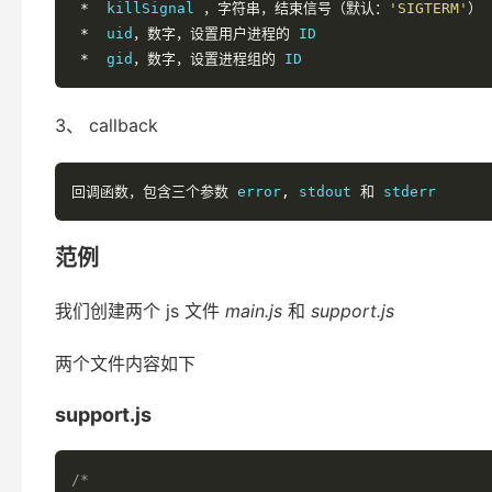
*
  killSignal 
，字符串，结束信号（默认：
'SIGTERM'
）
*
  uid
，数字，设置用户进程的
 ID

*
  gid
，数字，设置进程组的
 ID
3、 callback
回调函数，包含三个参数
 error
,
 stdout 
和
 stderr
范例
我们创建两个 js 文件
main.js
和
support.js
两个文件内容如下
support.js
/*
