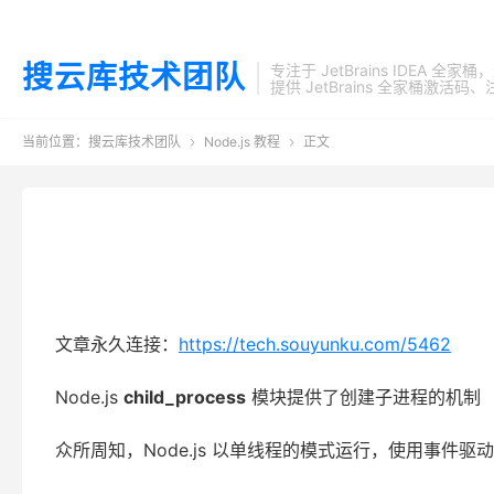
搜云库技术团队
专注于 JetBrains IDEA 全
提供 JetBrains 全家桶
当前位置：
搜云库技术团队
Node.js 教程
正文


文章永久连接：
https://tech.souyunku.com/5462
Node.js
child_process
模块提供了创建子进程的机制
众所周知，Node.js 以单线程的模式运行，使用事件驱