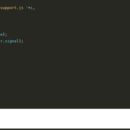
 support.js '
+
i
,
de
);
or
.
signal
);
{