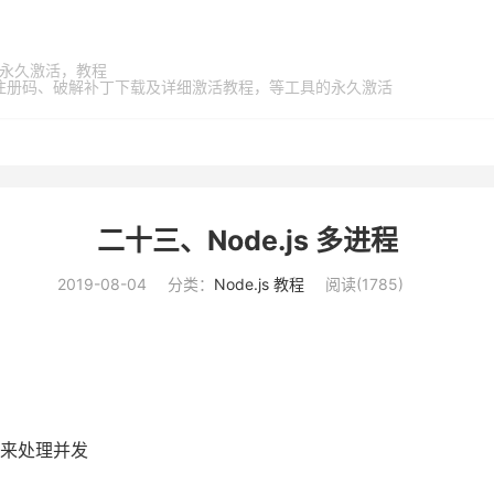
家桶，永久激活，教程
激活码、注册码、破解补丁下载及详细激活教程，等工具的永久激活
二十三、Node.js 多进程
2019-08-04
分类：
Node.js 教程
阅读(
1785
)
动来处理并发