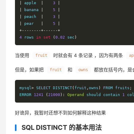
|
 apple  
|
3
|
|
 banana 
|
5
|
|
 peach  
|
3
|
|
 pear   
|
5
|
+--------+------+
4
 rows 
in
set
(
0.02
 sec
)
当使用
时就会有 4 条记录 ，因为有两条
fruit
ap
但是，如果把
和
都放在括号内，是
fruit
owns
mysql
>
 SELECT DISTINCT
(
fruit
,
owns
)
 FROM fruits
;
ERROR 
1241
(
21000
):
Operand
 should contain 
1
 co
好诡异，我暂时还想不到如何解释这种结果
SQL DISTINCT 的基本用法