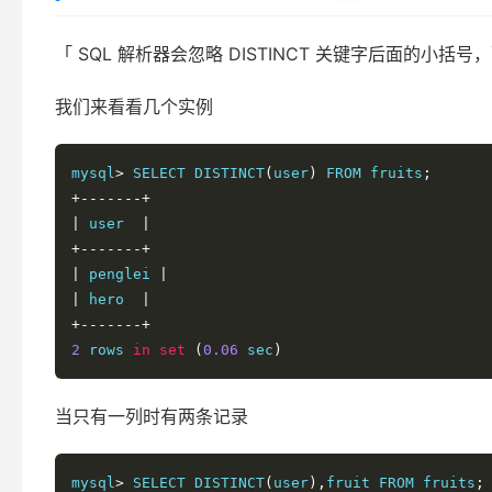
「 SQL 解析器会忽略 DISTINCT 关键字后面的小括号
我们来看看几个实例
mysql
>
 SELECT DISTINCT
(
user
)
 FROM fruits
;
+-------+
|
 user  
|
+-------+
|
 penglei 
|
|
 hero  
|
+-------+
2
 rows 
in
set
(
0.06
 sec
)
当只有一列时有两条记录
mysql
>
 SELECT DISTINCT
(
user
),
fruit FROM fruits
;