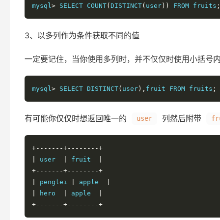
mysql
>
 SELECT COUNT
(
DISTINCT
(
user
))
 FROM fruits
3、以多列作为条件获取不同的值
一定要记住，当你使用多列时，并不仅仅时使用小括号
mysql
>
 SELECT DISTINCT
(
user
),
fruit FROM fruits
;
有可能你仅仅时想返回唯一的
列然后附带
user
fr
+-------+--------+
|
 user  
|
 fruit  
|
+-------+--------+
|
 penglei 
|
 apple  
|
|
 hero  
|
 apple  
|
+-------+--------+