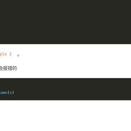
。
ple 3
会报错的
lumn
(
s
)