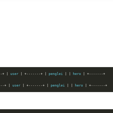
--+
|
 user 
|
+-------+
|
 penglei 
|
|
 hero 
|
+-------+
---+
|
 user 
|
+-------+
|
 penglei 
|
|
 hero 
|
+-------+