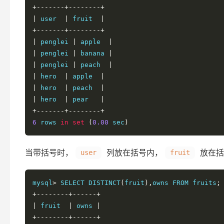
+-------+--------+
|
 user  
|
 fruit  
|
+-------+--------+
|
 penglei 
|
 apple  
|
|
 penglei 
|
 banana 
|
|
 penglei 
|
 peach  
|
|
 hero  
|
 apple  
|
|
 hero  
|
 peach  
|
|
 hero  
|
 pear   
|
+-------+--------+
6
 rows 
in
set
(
0.00
 sec
)
当带括号时，
列放在括号内，
放在括
user
fruit
mysql
>
 SELECT DISTINCT
(
fruit
),
owns FROM fruits
;
+--------+------+
|
 fruit  
|
 owns 
|
+--------+------+