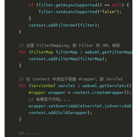
if
(
filter
.
getAsyncSupported
()
==
null
)
{
            filter
.
setAsyncSupported
(
"false"
);
}
        context
.
addFilterDef
(
filter
);
}
// 设置 FilterMapping，即 Filter 的 URL 映射 
for
(
FilterMap
 filterMap 
:
 webxml
.
getFilterMappi
        context
.
addFilterMap
(
filterMap
);
}
// 往 Context 中添加子容器 Wrapper，即 Servlet
for
(
ServletDef
 servlet 
:
 webxml
.
getServlets
().
v
Wrapper
 wrapper 
=
 context
.
createWrapper
();
// 省略若干代码。。。
        wrapper
.
setOverridable
(
servlet
.
isOverridable
        context
.
addChild
(
wrapper
);
}
// ......