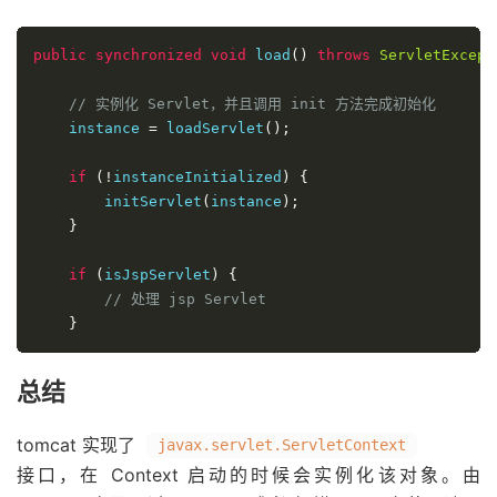
public
synchronized
void
 load
()
throws
ServletExcept
// 实例化 Servlet，并且调用 init 方法完成初始化
    instance 
=
 loadServlet
();
if
(!
instanceInitialized
)
{
        initServlet
(
instance
);
}
if
(
isJspServlet
)
{
// 处理 jsp Servlet
}
总结
tomcat 实现了
javax.servlet.ServletContext
接口，在 Context 启动的时候会实例化该对象。由