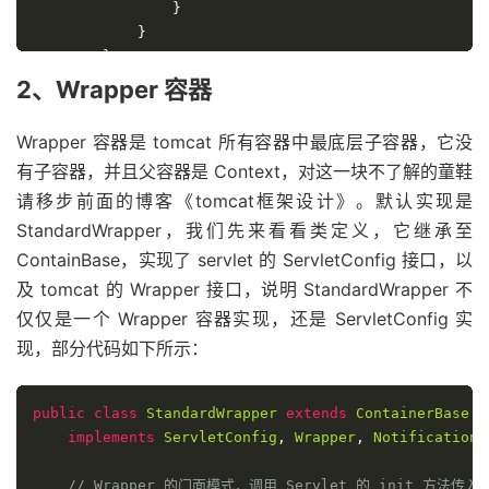
}
}
}
}
2、Wrapper 容器
return
true
;
Wrapper 容器是 tomcat 所有容器中最底层子容器，它没
有子容器，并且父容器是 Context，对这一块不了解的童鞋
请移步前面的博客《tomcat框架设计》。默认实现是
StandardWrapper，我们先来看看类定义，它继承至
ContainBase，实现了 servlet 的 ServletConfig 接口，以
及 tomcat 的 Wrapper 接口，说明 StandardWrapper 不
仅仅是一个 Wrapper 容器实现，还是 ServletConfig 实
现，部分代码如下所示：
public
class
StandardWrapper
extends
ContainerBase
implements
ServletConfig
,
Wrapper
,
NotificationE
// Wrapper 的门面模式，调用 Servlet 的 init 方法传