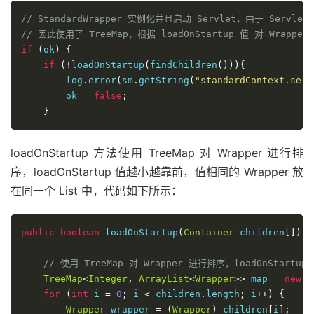
// StandardWrapper 实例化并且启动 Servlet，由于 Servlet 
// 因此使用了 TreeMap，根据 loadOnStartup 值 对 Wrapp
if
(
ok
)
{
if
(!
loadOnStartup
(
findChildren
())){
        log
.
error
(
sm
.
getString
(
"standardContext.serv
        ok 
=
false
;
}
loadOnStartup 方法使用 TreeMap 对 Wrapper 进行排
序，loadOnStartup 值越小越靠前，值相同的 Wrapper 放
在同一个 List 中，代码如下所示：
public
boolean
 loadOnStartup
(
Container
 children
[])
{
// 使用 TreeMap 对 Wrapper 进行排序，loadOnStar
TreeMap
<
Integer
,
ArrayList
<
Wrapper
>>
 map 
=
new
T
for
(
int
 i 
=
0
;
 i 
<
 children
.
length
;
 i
++)
{
Wrapper
 wrapper 
=
(
Wrapper
)
 children
[
i
];