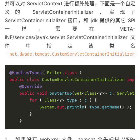
并可以对 ServletContext 进行额外处理，下面是一个自定
义的 ServletContainerInitializer，实现了
ServletContainerInitializer 接口，和 jdk 提供的其它 SPI
一样，需要在 META-
INF/services/javax.servlet.ServletContainerInitializer 文
件中指定该类名
net.dwade.tomcat.CustomServletContainerInitializer
@HandlesTypes
(
Filter
.
class
)
public
class
CustomServletContainerInitializer
imple
@Override
public
void
 onStartup
(
Set
<
Class
<?>>
 c
,
ServletCo
for
(
Class
<?>
 type 
:
 c 
)
{
System
.
out
.
println
(
 type
.
getName
()
);
}
}
1、 如果没有 web.xml 文件，tomcat 会先扫描 WEB-