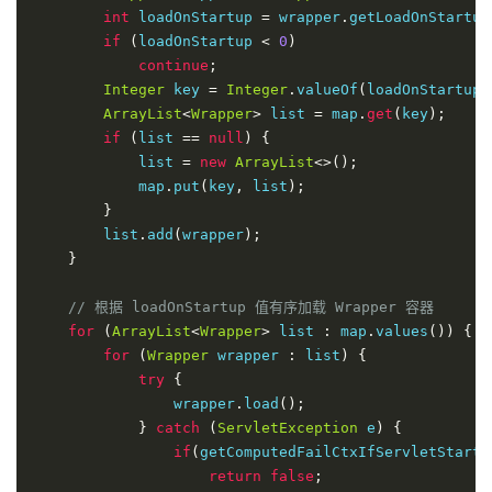
int
 loadOnStartup 
=
 wrapper
.
getLoadOnStartup
if
(
loadOnStartup 
<
0
)
continue
;
Integer
 key 
=
Integer
.
valueOf
(
loadOnStartup
)
ArrayList
<
Wrapper
>
 list 
=
 map
.
get
(
key
);
if
(
list 
==
null
)
{
            list 
=
new
ArrayList
<>();
            map
.
put
(
key
,
 list
);
}
        list
.
add
(
wrapper
);
}
// 根据 loadOnStartup 值有序加载 Wrapper 容器
for
(
ArrayList
<
Wrapper
>
 list 
:
 map
.
values
())
{
for
(
Wrapper
 wrapper 
:
 list
)
{
try
{
                wrapper
.
load
();
}
catch
(
ServletException
 e
)
{
if
(
getComputedFailCtxIfServletStartF
return
false
;