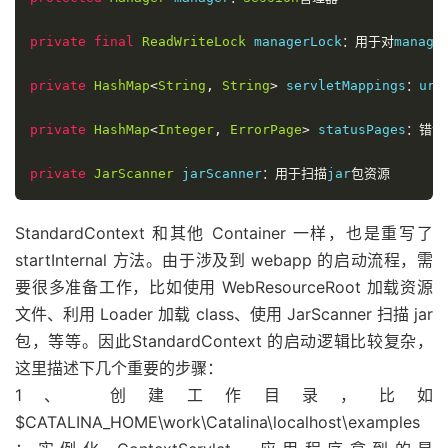
private
final
ReadWriteLock
 managerLock
：用于对
manage
private
HashMap
<
String
,
String
>
 servletMappings
：
url
private
HashMap
<
Integer
,
ErrorPage
>
 statusPages
：错误
private
JarScanner
 jarScanner
：用于扫描
jar
包资源
StandardContext 和其他 Container 一样，也是重写了
startInternal 方法。由于涉及到 webapp 的启动流程，需
要很多准备工作，比如使用 WebResourceRoot 加载资源
文件、利用 Loader 加载 class、使用 JarScanner 扫描 jar
包，等等。因此StandardContext 的启动逻辑比较复杂，
这里描述下几个重要的步骤：
1、 创建工作目录，比如
$CATALINA_HOME\work\Catalina\localhost\examples