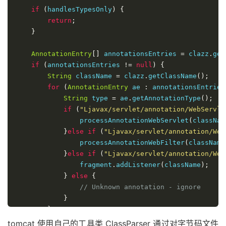
if
(
handlesTypesOnly
)
{
return
;
}
AnnotationEntry
[]
 annotationsEntries 
=
 clazz
.
get
if
(
annotationsEntries 
!=
null
)
{
String
 className 
=
 clazz
.
getClassName
();
for
(
AnnotationEntry
 ae 
:
 annotationsEntries
String
 type 
=
 ae
.
getAnnotationType
();
if
(
"Ljavax/servlet/annotation/WebServle
                processAnnotationWebServlet
(
classNam
}
else
if
(
"Ljavax/servlet/annotation/Web
                processAnnotationWebFilter
(
className
}
else
if
(
"Ljavax/servlet/annotation/Web
                fragment
.
addListener
(
className
);
}
else
{
// Unknown annotation - ignore
}
}
}
tomcat 使用自己的工具类 ClassParser 通过对字节码文件