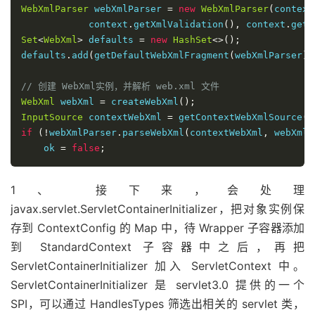
WebXmlParser
 webXmlParser 
=
new
WebXmlParser
(
context
            context
.
getXmlValidation
(),
 context
.
getX
Set
<
WebXml
>
 defaults 
=
new
HashSet
<>();
defaults
.
add
(
getDefaultWebXmlFragment
(
webXmlParser
))
// 创建 WebXml实例，并解析 web.xml 文件
WebXml
 webXml 
=
 createWebXml
();
InputSource
 contextWebXml 
=
 getContextWebXmlSource
()
if
(!
webXmlParser
.
parseWebXml
(
contextWebXml
,
 webXml
,
    ok 
=
false
;
1、 接下来，会处理
javax.servlet.ServletContainerInitializer，把对象实例保
存到 ContextConfig 的 Map 中，待 Wrapper 子容器添加
到 StandardContext 子容器中之后，再把
ServletContainerInitializer 加入 ServletContext 中。
ServletContainerInitializer 是 servlet3.0 提供的一个
SPI，可以通过 HandlesTypes 筛选出相关的 servlet 类，