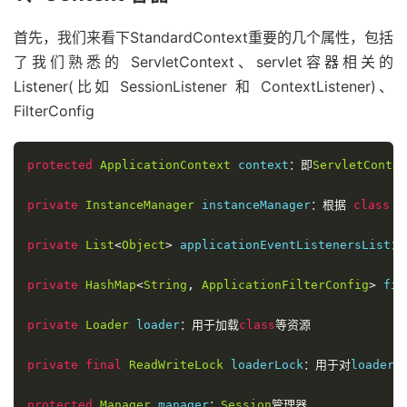
首先，我们来看下StandardContext重要的几个属性，包括
了我们熟悉的 ServletContext、servlet容器相关的
Listener(比如 SessionListener 和 ContextListener)、
FilterConfig
protected
ApplicationContext
 context
：即
ServletContex
private
InstanceManager
 instanceManager
：根据
class
private
List
<
Object
>
 applicationEventListenersList
：
private
HashMap
<
String
,
ApplicationFilterConfig
>
 fil
private
Loader
 loader
：用于加载
class
等资源
private
final
ReadWriteLock
 loaderLock
：用于对
loader
的
protected
Manager
 manager
：
Session
管理器