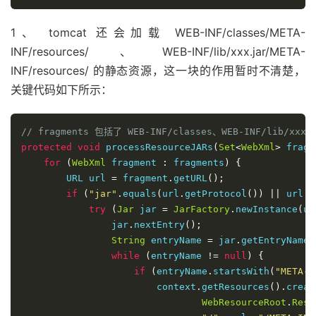
1、 tomcat 还会加载 WEB-INF/classes/META-
INF/resources/、WEB-INF/lib/xxx.jar/META-
INF/resources/ 的静态资源，这一块的作用暂时不清楚，
关键代码如下所示：
// fragments 包括了 WEB-INF/classes、WEB-INF/lib/xxx.
protected
void
 processResourceJARs
(
Set
<
WebXml
>
 fragm
for
(
WebXml
 fragment 
:
 fragments
)
{
        URL url 
=
 fragment
.
getURL
();
if
(
"jar"
.
equals
(
url
.
getProtocol
())
||
 url
.
t
try
(
Jar
 jar 
=
JarFactory
.
newInstance
(
ur
                jar
.
nextEntry
();
String
 entryName 
=
 jar
.
getEntryName
(
while
(
entryName 
!=
null
)
{
if
(
entryName
.
startsWith
(
"META-I
                        context
.
getResources
().
creat
WebResourceRoot
.
Reso