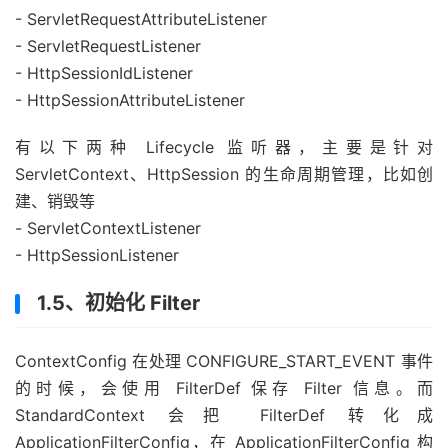
- ServletRequestAttributeListener
- ServletRequestListener
- HttpSessionIdListener
- HttpSessionAttributeListener
有以下两种 Lifecycle 监听器，主要是针对
ServletContext、HttpSession 的生命周期管理，比如创
建、销毁等
- ServletContextListener
- HttpSessionListener
1.5、初始化 Filter
ContextConfig 在处理 CONFIGURE_START_EVENT 事件
的时候，会使用 FilterDef 保存 Filter 信息。而
StandardContext 会把 FilterDef 转化成
ApplicationFilterConfig，在 ApplicationFilterConfig 构