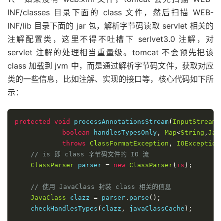
INF/classes 目录下面的 class 文件，然后扫描 WEB-
INF/lib 目录下面的 jar 包，解析字节码读取 servlet 相关的
注解配置类，这里不得不吐槽下 serlvet3.0 注解，对
servlet 注解的处理相当重量级。tomcat 不会预先把该
class 加载到 jvm 中，而是通过解析字节码文件，获取对应
类的一些信息，比如注解、实现的接口等，核心代码如下所
示：
protected
void
 processAnnotationsStream
(
InputStream
boolean
 handlesTypesOnly
,
Map
<
String
,
Jav
throws
ClassFormatException
,
IOException
// is 即 class 字节码文件的 IO 流
ClassParser
 parser 
=
new
ClassParser
(
is
);
// 使用 JavaClass 封装 class 相关的信息
JavaClass
 clazz 
=
 parser
.
parse
();
    checkHandlesTypes
(
clazz
,
 javaClassCache
);