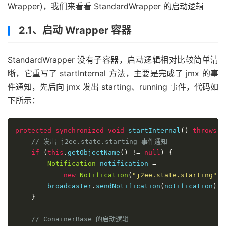
Wrapper)，我们来看看 StandardWrapper 的启动逻辑
2.1、启动 Wrapper 容器
StandardWrapper 没有子容器，启动逻辑相对比较简单清
晰，它重写了 startInternal 方法，主要是完成了 jmx 的事
件通知，先后向 jmx 发出 starting、running 事件，代码如
下所示：
protected
synchronized
void
 startInternal
()
throws
L
// 发出 j2ee.state.starting 事件通知
if
(
this
.
getObjectName
()
!=
null
)
{
Notification
 notification 
=
new
Notification
(
"j2ee.state.starting"
,
        broadcaster
.
sendNotification
(
notification
);
}
// ConainerBase 的启动逻辑