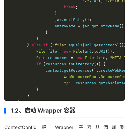
"/"
,
 url
,
"/META-INF
break
;
}
                    jar
.
nextEntry
();
                    entryName 
=
 jar
.
getEntryName
();
}
}
}
else
if
(
"file"
.
equals
(
url
.
getProtocol
()))
File
 file 
=
new
File
(
url
.
toURI
());
File
 resources 
=
new
File
(
file
,
"META-IN
if
(
resources
.
isDirectory
())
{
                context
.
getResources
().
createWebReso
WebResourceRoot
.
ResourceSetT
"/"
,
 resources
.
getAbsolutePa
}
}
}
1.2、启动 Wrapper 容器
ContextConfig 把 Wrapper 子容器添加到