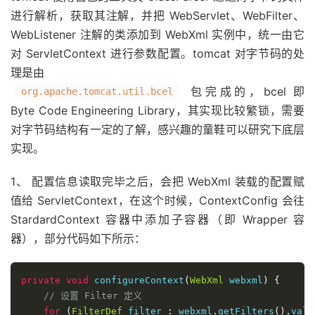
进行解析，获取其注解，并把 WebServlet、WebFilter、
WebListener 注解的类添加到 WebXml 实例中，统一由它
对 ServletContext 进行参数配置。tomcat 对字节码的处
理是由
包完成的，bcel 即
org.apache.tomcat.util.bcel
Byte Code Engineering Library，其实现比较繁锁，需要
对字节码结构有一定的了解，感兴趣的童鞋可以研究下底层
实现。
1、 配置信息读取完毕之后，会把 WebXml 装载的配置赋
值给 ServletContext，在这个时候，ContextConfig 会往
StardardContext 容器中添加子容器（即 Wrapper 容
器），部分代码如下所示：
private
void
 configureContext
(
WebXml
 webxml
)
{
// 设置 Filter 定义
for
(
FilterDef
 filter 
:
 webxml
.
getFilters
().
valu