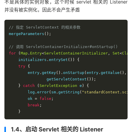
不是具体的实例对象，这个时候 servlet 相关的 Listener
并没有被实例化，因此不会产生矛盾
// 指定 ServletContext 的相关参数
mergeParameters
();
// 调用 ServletContainerInitializer#onStartup()
for
(
Map
.
Entry
<
ServletContainerInitializer
,
Set
<
Clas
    initializers
.
entrySet
())
{
try
{
        entry
.
getKey
().
onStartup
(
entry
.
getValue
(),
                getServletContext
());
}
catch
(
ServletException
 e
)
{
        log
.
error
(
sm
.
getString
(
"standardContext.sciF
        ok 
=
false
;
break
;
}
1.4、启动 Servlet 相关的 Listener