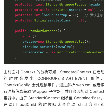
protected
final
StandardWrapperFacade
 facade 
=
n
protected
volatile
Servlet
 instance 
=
null
;
// 
protected
int
 loadOnStartup 
=
-
1
;
// 默认值为 -
protected
String
 servletClass 
=
null
;
public
StandardWrapper
()
{
super
();
        swValve
=
new
StandardWrapperValve
();
        pipeline
.
setBasic
(
swValve
);
        broadcaster 
=
new
NotificationBroadcasterSup
}
由前面对 Context 的分析可知，StandardContext 在启动
的时候会发出 CONFIGURE_START_EVENT 事件，
ContextConfig 会处理该事件，通过解析 web.xml 或者读
取注解信息获取 Wrapper 子容器，并且会添加到 Context
容器中。由于 StandardContext 继承至 ContainerBase，
在调用 addChild 的时候默认会启动 child 容器(即