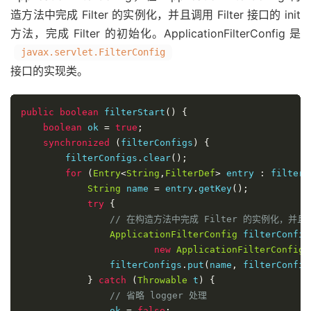
造方法中完成 Filter 的实例化，并且调用 Filter 接口的 init
方法，完成 Filter 的初始化。ApplicationFilterConfig 是
javax.servlet.FilterConfig
接口的实现类。
public
boolean
 filterStart
()
{
boolean
 ok 
=
true
;
synchronized
(
filterConfigs
)
{
        filterConfigs
.
clear
();
for
(
Entry
<
String
,
FilterDef
>
 entry 
:
 filterD
String
 name 
=
 entry
.
getKey
();
try
{
// 在构造方法中完成 Filter 的实例化，并且调用
ApplicationFilterConfig
 filterConfig
new
ApplicationFilterConfig
(
                filterConfigs
.
put
(
name
,
 filterConfig
}
catch
(
Throwable
 t
)
{
// 省略 logger 处理
                ok 
=
false
;