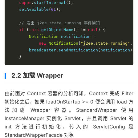
super
.
startInternal
();
    setAvailable
(
0L
);
// 发出 j2ee.state.running 事件通知
if
(
this
.
getObjectName
()
!=
null
)
{
Notification
 notification 
=
new
Notification
(
"j2ee.state.running"
,
t
        broadcaster
.
sendNotification
(
notification
);
}
2.2 加载 Wrapper
由前面对 Context 容器的分析可知，Context 完成 Filter
初始化之后，如果 loadOnStartup >= 0 便会调用 load 方
法加载 Wrapper 容器。StandardWrapper 使用
InstanceManager 实例化 Servlet，并且调用 Servlet 的
init 方法进行初始化，传入的 ServletConfig 是
StandardWrapperFacade 对象